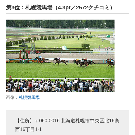
第3位：札幌競馬場（4.3pt／2572クチコミ）
ITの今と未来を見通す
スマホと通信の最新トレンド
進化するPCとデバイスの未来
好きが集まる 比べて選べる
ビジネスと働き方のヒント
AI活用のいまが分かる
企業ITのトレンドを詳説
画像：
札幌競馬場
経営リーダーのコミュニティ
マーケ×ITの今がよく分かる
【住所】〒060-0016 北海道札幌市中央区北16条
西16丁目1-1
ITエンジニア向け専門サイト