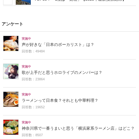
アンケート
実施中
声が好きな「日本のボーカリスト」は？
回答数：49484
実施中
歌が上手だと思うホロライブのメンバーは？
回答数：23864
実施中
ラーメンって日本食？それとも中華料理？
回答数：19652
実施中
神奈川県で一番うまいと思う「横浜家系ラーメン店」はどこ？
回答数：8507