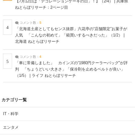
【7月12日は「デコレーションケーキの日」！】（2/4） | 兵庫県
ねとらぼリサーチ：2ページ目
コメント数：
5
4
「北海道土産としてもセンス抜群」六花亭の“店舗限定”お菓子が
人気 「こんなの初めて」「箱買いするべきだった」（1/2） |
北海道 ねとらぼリサーチ
コメント数：
4
5
「車に常備しました」 カインズの“1980円クーラーバッグ”が評
判 「ちょうどいい大きさ」「保冷剤を止めるベルトが良い」
（1/5） | ライフ ねとらぼリサーチ
カテゴリ一覧
IT・科学
エンタメ