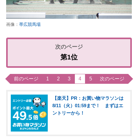
画像：
帯広競馬場
第1位
前のページ
1
2
3
4
5
次のページ
【楽天】PR：お買い物マラソンは
8/11（火）01:59まで！ まずはエ
ントリーから！