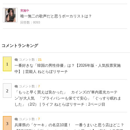
実施中
唯一無二の歌声だと思うボーカリストは？
回答数：8093
コメントランキング
コメント数：
21
1
一番好きな「韓国の男性俳優」は？【2026年版・人気投票実施
中】 | 芸能人 ねとらぼリサーチ
コメント数：
7
2
「もっと早く買えば良かった」 カインズの“車内遮光カーテ
ン”が大人気 「プライバシーも保てて安心」「ぐっすり眠れま
した」（2/2） | ライフ ねとらぼリサーチ：2ページ目
コメント数：
7
3
兵庫県の「ケーキ」の名店10選！ 一番うまいと思う店はどこ？