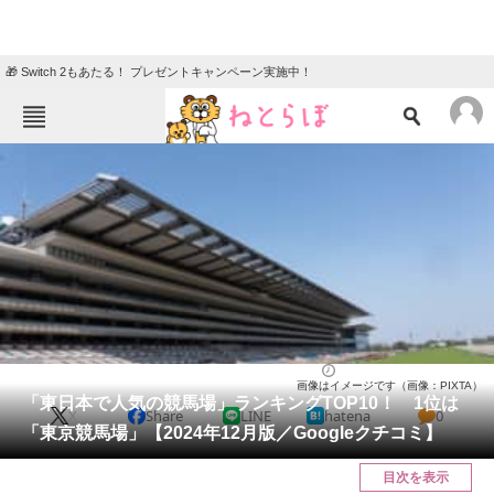
🎁 Switch 2もあたる！ プレゼントキャンペーン実施中！
ねとらぼメニュー
TOP
ニュース
エンタメ
クイズ
グルメ
地域
住まい
教育・育児
動物
リサーチ
人気スポット
2024/12/27 20:30（公開）
画像はイメージです（画像：PIXTA）
会員記事
「東日本で人気の競馬場」ランキングTOP10！ 1位は
X
Share
LINE
hatena
0
「東京競馬場」【2024年12月版／Googleクチコミ】
メディア
目次を表示
注目記事を集めた総合ページ