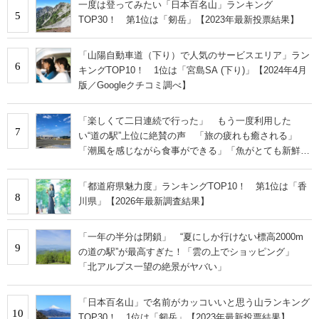
一度は登ってみたい「日本百名山」ランキング
5
TOP30！ 第1位は「剱岳」【2023年最新投票結果】
「山陽自動車道（下り）で人気のサービスエリア」ラン
6
キングTOP10！ 1位は「宮島SA (下り)」【2024年4月
版／Googleクチコミ調べ】
「楽しくて二日連続で行った」 もう一度利用した
7
い“道の駅”上位に絶賛の声 「旅の疲れも癒される」
「潮風を感じながら食事ができる」「魚がとても新鮮で
安い」「前から行きたくてやっと実現」
「都道府県魅力度」ランキングTOP10！ 第1位は「香
8
川県」【2026年最新調査結果】
「一年の半分は閉鎖」 “夏にしか行けない標高2000m
9
の道の駅”が最高すぎた！「雲の上でショッピング」
「北アルプス一望の絶景がヤバい」
「日本百名山」で名前がカッコいいと思う山ランキング
10
TOP30！ 1位は「剱岳」【2023年最新投票結果】