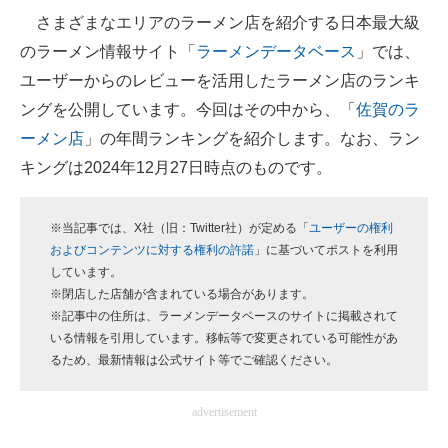
さまざまなエリアのラーメン店を紹介する日本最大級
ITの今と未来を見通す
のラーメン情報サイト「
ラーメンデータベース
」では、
ユーザーからのレビューを活用したラーメン店のランキ
スマホと通信の最新トレンド
ングを公開しています。今回はその中から、「
佐賀のラ
進化するPCとデバイスの未来
ーメン店
」の年間ランキングを紹介します。なお、ラン
キングは2024年12月27日時点のものです。
好きが集まる 比べて選べる
ビジネスと働き方のヒント
※当記事では、X社（旧：Twitter社）が定める「
ユーザーの権利
およびコンテンツに対する権利の許諾
」に基づいてポストを利用
AI活用のいまが分かる
しています。
※閉店した店舗が含まれている場合があります。
企業ITのトレンドを詳説
※記事中の住所は、ラーメンデータベースのサイトに掲載されて
いる情報を引用しています。移転等で変更されている可能性があ
経営リーダーのコミュニティ
るため、最新情報は公式サイト等でご確認ください。
マーケ×ITの今がよく分かる
advertisement
ITエンジニア向け専門サイト