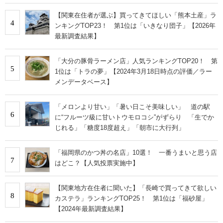
【関東在住者が選ぶ】買ってきてほしい「熊本土産」ラ
4
ンキングTOP23！ 第1位は「いきなり団子」【2026年
最新調査結果】
「大分の豚骨ラーメン店」人気ランキングTOP20！ 第
5
1位は「トラの夢」【2024年3月18日時点の評価／ラー
メンデータベース】
「メロンより甘い」「暑い日こそ美味しい」 道の駅
6
に“フルーツ級に甘いトウモロコシ”がずらり 「生でか
じれる」「糖度18度超え」「朝市に大行列」
「福岡県のかつ丼の名店」10選！ 一番うまいと思う店
7
はどこ？【人気投票実施中】
【関東地方在住者に聞いた】「長崎で買ってきて欲しい
8
カステラ」ランキングTOP25！ 第1位は「福砂屋」
【2024年最新調査結果】