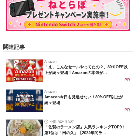
関連記事
Amazon
「え、こんなセールやってたの？」80％OFF以
上が続々登場！Amazonの本気が...
PR
Amazon
Amazon今日も見逃せない！80%OFF以上が
続々登場
PR
公開 2024/12/27
「佐賀のラーメン店」人気ランキングTOP9！
第1位は「田の久」【2024年間ラ...