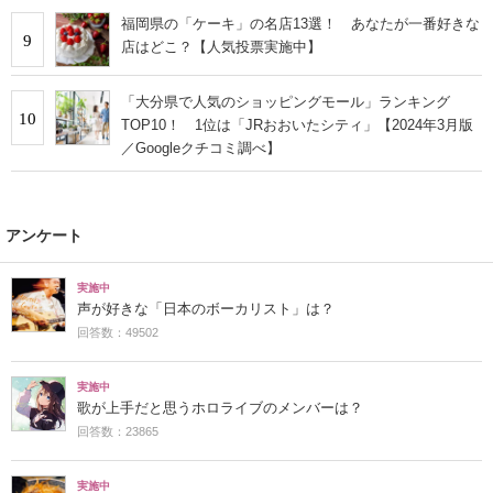
福岡県の「ケーキ」の名店13選！ あなたが一番好きな
9
店はどこ？【人気投票実施中】
「大分県で人気のショッピングモール」ランキング
10
TOP10！ 1位は「JRおおいたシティ」【2024年3月版
／Googleクチコミ調べ】
アンケート
実施中
声が好きな「日本のボーカリスト」は？
回答数：49502
実施中
歌が上手だと思うホロライブのメンバーは？
回答数：23865
実施中