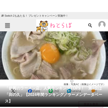
🎁 Switch 2もあたる！ プレゼントキャンペーン実施中！
ねとらぼメニュー
TOP
ニュース
エンタメ
クイズ
グルメ
地域
住まい
教育・育児
動物
リサーチ
佐賀県
2024/12/27 17:20（公開）
画像：写真AC（画像はイメージです）
会員記事
「佐賀のラーメン店」人気ランキングTOP9！ 第1位は
X
Share
LINE
hatena
0
「田の久」【2024年間ランキング／ラーメンデータベー
メディア
ス】
目次を表示
注目記事を集めた総合ページ