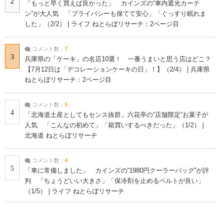
2
「もっと早く買えば良かった」 カインズの“車内遮光カーテ
ン”が大人気 「プライバシーも保てて安心」「ぐっすり眠れま
した」（2/2） | ライフ ねとらぼリサーチ：2ページ目
コメント数：
7
3
兵庫県の「ケーキ」の名店10選！ 一番うまいと思う店はどこ？
【7月12日は「デコレーションケーキの日」！】（2/4） | 兵庫県
ねとらぼリサーチ：2ページ目
コメント数：
5
4
「北海道土産としてもセンス抜群」六花亭の“店舗限定”お菓子が
人気 「こんなの初めて」「箱買いするべきだった」（1/2） |
北海道 ねとらぼリサーチ
コメント数：
4
5
「車に常備しました」 カインズの“1980円クーラーバッグ”が評
判 「ちょうどいい大きさ」「保冷剤を止めるベルトが良い」
（1/5） | ライフ ねとらぼリサーチ