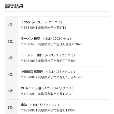
調査結果
このみ
（4.3pt／178クチコミ）
1位
〒683-0041 鳥取県米子市茶町12
ラーメン 悟空
（4.2pt／1203クチコミ）
2位
〒689-3403 鳥取県米子市淀江町西原1096-3
ラーメン 一番軒
（4.2pt／309クチコミ）
3位
〒683-0835 鳥取県米子市灘町2丁目104
中華飯店 萬龍軒
（4.2pt／168クチコミ）
4位
〒683-0812 鳥取県米子市角盤町4丁目4-145
CHINESE 天香
（4.2pt／147クチコミ）
5位
〒680-0913 鳥取県鳥取市安長112-3
歩味
（4.1pt／547クチコミ）
6位
〒683-0851 鳥取県米子市夜見町1933-6