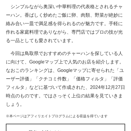
シンプルながら奥深い中華料理の代表格とされるチャ
ITの今と未来を見通す
ーハン。香ばしく炒めたご飯に卵、肉類、野菜が絶妙に
絡み合い一皿で満足感を得られるのが魅力です。手軽に
スマホと通信の最新トレンド
作れる家庭料理でありながら、専門店ではプロの技が光
進化するPCとデバイスの未来
る一品としても愛されています。
好きが集まる 比べて選べる
今回は鳥取県でおすすめのチャーハンを探している人
に向けて、Googleマップ上で人気のお店を紹介します。
ビジネスと働き方のヒント
なおこのランキングは、Googleマップに寄せられた「ユ
AI活用のいまが分かる
ーザー評価」「クチコミ件数」「価格フィルタ」「評価
フィルタ」などに基づいて作成された、2024年12月27日
企業ITのトレンドを詳説
時点のものです。ではさっそく上位の結果を見ていきま
経営リーダーのコミュニティ
しょう。
マーケ×ITの今がよく分かる
※本ページはアフィリエイトプログラムによる収益を得ています
ITエンジニア向け専門サイト