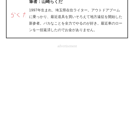
筆者：山崎らくだ
企業向けIT製品の総合サイト
1997年生まれ、埼玉県在住ライター。アウトドアブーム
に乗っかり、最近道具を買いそろえて地方遠征を開始した
IT製品の技術・比較・事例
新参者。バカなことを全力でやるのが好き。最近車のロー
ンを一括返済したのでお金がありません。
製造業のIT導入・活用を支援
モノづくり技術者専門サイト
advertisement
エレクトロニクス専門サイト
電子設計の基本と応用
エネルギーの専門メディア
建設×テクノロジーの最前線
ちょっと気になるネットの話題