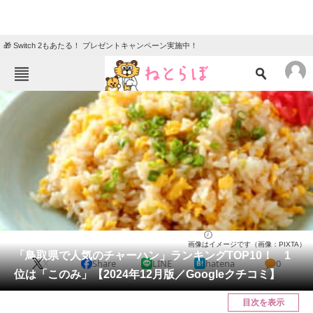
🎁 Switch 2もあたる！ プレゼントキャンペーン実施中！
ねとらぼメニュー
TOP
ニュース
エンタメ
クイズ
グルメ
地域
住まい
教育・育児
動物
リサーチ
鳥取県
2024/12/27 17:00（公開）
画像はイメージです（画像：PIXTA）
会員記事
「鳥取県で人気のチャーハン」ランキングTOP10！ 1
X
Share
LINE
hatena
0
位は「このみ」【2024年12月版／Googleクチコミ】
メディア
目次を表示
注目記事を集めた総合ページ