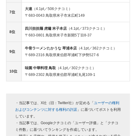
大連
（4.1pt／506クチコミ）
7位
〒683-0043 鳥取県米子市末広町149
四川担担麺 虎嘯 米子本店
（4.1pt／373クチコミ）
8位
〒683-0801 鳥取県米子市新開5丁目8-37
牛骨ラーメンたかうな 琴浦本店
（4.1pt／362クチコミ）
9位
〒689-2316 鳥取県東伯郡琴浦町下伊勢527-6
味園 中華料理 鳥取
（4.1pt／302クチコミ）
10位
〒689-2302 鳥取県東伯郡琴浦町丸尾109-1
・当記事では、X社（旧：Twitter社）が定める「
ユーザーの権利
およびコンテンツに対する権利の許諾
」に基づいてポストを利用
しています。
・当記事では、Googleクチコミの「ユーザー評価」と「クチコ
ミ件数」に基づいてランキングを作成しています。