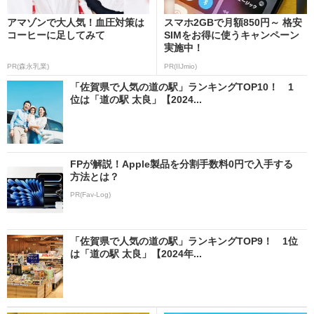
アマゾンで大人気！血圧対策は
スマホ2GBで月額850円～ 格安
コーヒーに足してみて
SIMをお得に使うキャンペーン
実施中！
PR(森永乳業)
PR(IIJmio)
「佐賀県で人気の道の駅」ランキングTOP10！ 1
位は「道の駅 太良」【2024...
FPが解説！Apple製品を分割手数料0円で入手する
方法とは？
PR(Fav-Log)
「佐賀県で人気の道の駅」ランキングTOP9！ 1位
は「道の駅 太良」【2024年...