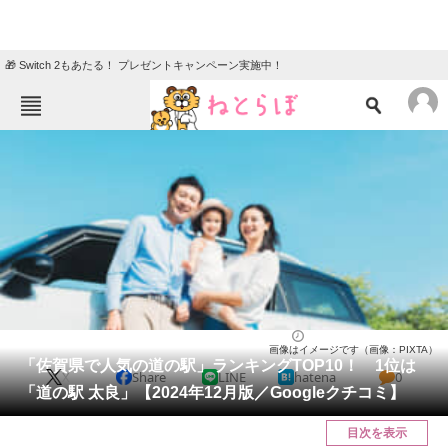
🎁 Switch 2もあたる！ プレゼントキャンペーン実施中！
ねとらぼメニュー
TOP
ニュース
エンタメ
クイズ
グルメ
地域
住まい
教育・育児
動物
リサーチ
佐賀県
2024/12/31 14:20（公開）
画像はイメージです（画像：PIXTA）
会員記事
「佐賀県で人気の道の駅」ランキングTOP10！ 1位は
X
Share
LINE
hatena
0
「道の駅 太良」【2024年12月版／Googleクチコミ】
メディア
目次を表示
注目記事を集めた総合ページ