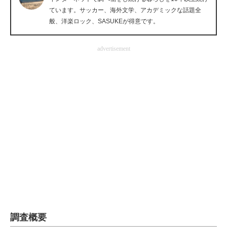
ています。サッカー、海外文学、アカデミックな話題全
企業向けIT製品の総合サイト
般、洋楽ロック、SASUKEが得意です。
IT製品の技術・比較・事例
advertisement
製造業のIT導入・活用を支援
モノづくり技術者専門サイト
エレクトロニクス専門サイト
電子設計の基本と応用
エネルギーの専門メディア
建設×テクノロジーの最前線
ちょっと気になるネットの話題
調査概要