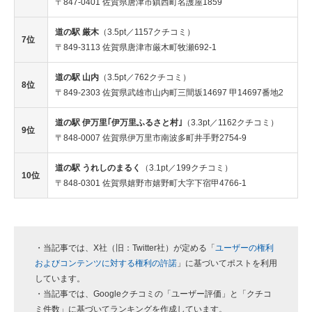
〒847-0401 佐賀県唐津市鎮西町名護屋1859
道の駅 厳木
（3.5pt／1157クチコミ）
7位
〒849-3113 佐賀県唐津市厳木町牧瀬692-1
道の駅 山内
（3.5pt／762クチコミ）
8位
〒849-2303 佐賀県武雄市山内町三間坂14697 甲14697番地2
道の駅 伊万里｢伊万里ふるさと村｣
（3.3pt／1162クチコミ）
9位
〒848-0007 佐賀県伊万里市南波多町井手野2754-9
道の駅 うれしのまるく
（3.1pt／199クチコミ）
10位
〒848-0301 佐賀県嬉野市嬉野町大字下宿甲4766-1
・当記事では、X社（旧：Twitter社）が定める「
ユーザーの権利
およびコンテンツに対する権利の許諾
」に基づいてポストを利用
しています。
・当記事では、Googleクチコミの「ユーザー評価」と「クチコ
ミ件数」に基づいてランキングを作成しています。