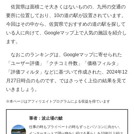
佐賀県は面積こそ大きくはないものの、九州の交通の
ITの今と未来を見通す
要所に位置しており、10の道の駅が設置されています。
今回はその中から、佐賀県でおすすめの道の駅を探して
スマホと通信の最新トレンド
いる人に向けて、Googleマップ上で人気の施設を紹介し
進化するPCとデバイスの未来
ます。
好きが集まる 比べて選べる
なおこのランキングは、Googleマップに寄せられた
「ユーザー評価」「クチコミ件数」「価格フィルタ」
ビジネスと働き方のヒント
「評価フィルタ」などに基づいて作成された、2024年12
AI活用のいまが分かる
月27日時点のものです。ではさっそく上位の結果を見て
いきましょう。
企業ITのトレンドを詳説
※本ページはアフィリエイトプログラムによる収益を得ています
経営リーダーのコミュニティ
マーケ×ITの今がよく分かる
筆者：波止場の鯱
仕事の時もプライベートの時もずっとパソコンに向かい、
ITエンジニア向け専門サイト
インターネットで調べ物をし続ける暮らしを10年以上続け