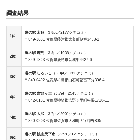
調査結果
道の駅 太良
（3.8pt／2177クチコミ）
1位
〒849-1601 佐賀県藤津郡太良町伊福3488-2
道の駅 鹿島
（3.8pt／1938クチコミ）
2位
〒849-1323 佐賀県鹿島市音成甲4427-6
道の駅 しろいし
（3.8pt／1386クチコミ）
3位
〒849-0402 佐賀県杵島郡白石町福富下分306-4
道の駅 吉野ヶ里
（3.7pt／2543クチコミ）
4位
〒842-0101 佐賀県神埼郡吉野ヶ里町松隈1710-11
道の駅 大和
（3.7pt／2001クチコミ）
5位
〒840-0203 佐賀県佐賀市大和町大字梅野805
道の駅 桃山天下市
（3.5pt／1215クチコミ）
6位