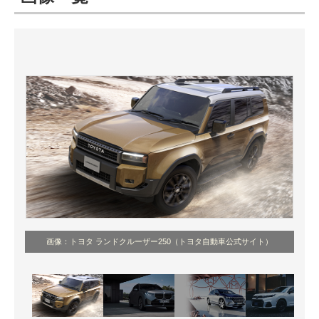
ITの今と未来を見通す
スマホと通信の最新トレンド
進化するPCとデバイスの未来
好きが集まる 比べて選べる
ビジネスと働き方のヒント
AI活用のいまが分かる
企業ITのトレンドを詳説
画像：トヨタ ランドクルーザー250（トヨタ自動車公式サイト）
経営リーダーのコミュニティ
マーケ×ITの今がよく分かる
ITエンジニア向け専門サイト