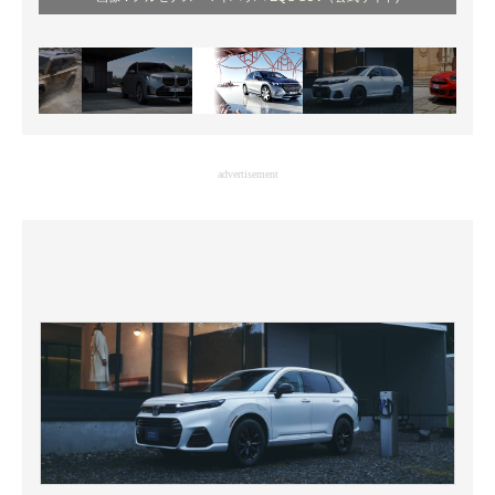
advertisement