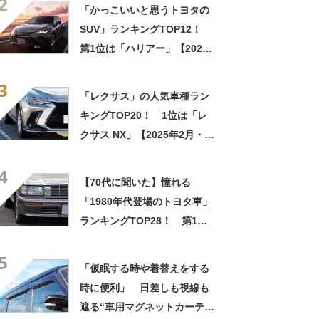
2
「かっこいいと思うトヨタの
SUV」ランキングTOP12！
第1位は「ハリアー」【2025
年最新調査結果】
3
「レクサス」の人気車種ラン
キングTOP20！ 1位は「レ
クサス NX」【2025年2月・カ
ーセンサー調べ】
4
【70代に聞いた】憧れる
「1980年代登場のトヨタ車」
ランキングTOP28！ 第1位
は「クラウン」【2025年最新
5
調査結果】
「仮眠する時や着替えをする
時に便利」 日差しも視線も
遮る“車用マグネットカーテ