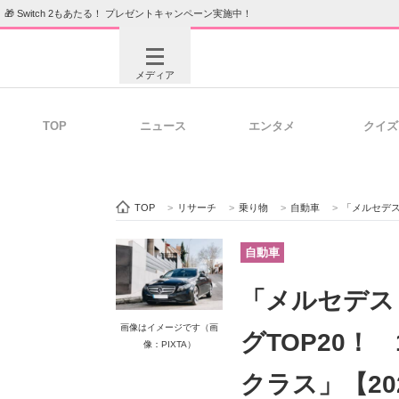
🎁 Switch 2もあたる！ プレゼントキャンペーン実施中！
メディア
TOP
ニュース
エンタメ
クイズ
注目記事を集めた総合ページ
ITの今
TOP
>
リサーチ
>
乗り物
>
自動車
>
「メルセデス・ベン
ビジネスと働き方のヒント
AI活用
自動車
「メルセデス
ITエンジニア向け専門サイト
企業向けI
画像はイメージです（画
グTOP20！
像：PIXTA）
クラス」【2