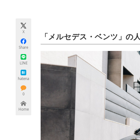
モノづくり技術者専門サイト
エレクトロ
X
ちょっと気になるネットの話題
「メルセデス・ベンツ」の
Share
LINE
hatena
0
Home