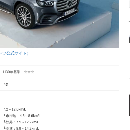
ンツ公式サイト）
H30年基準 ☆☆☆
7名
–
7.2～12.0km/L
└市街地：4.8～8.6km/L
└郊外：7.5～12.2km/L
└高速：8.9～14.2km/L