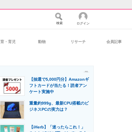
検索
ログイン
教育・育児
動物
リサーチ
会員記事
バイスの未来
好きが集まる 比べて選べる
- PR -
【抽選で5,000円分】Amazonギ
コミュニティ
マーケ×ITの今がよく分かる
フトカードが当たる！読者アン
ケート実施中
重量約999g、最新CPU搭載のビ
・活用を支援
ジネスPCの実力は？
【iHerb】「迷ったらこれ！」