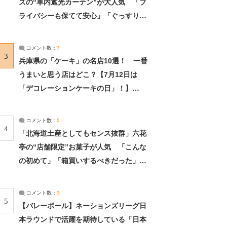
ズの“車内遮光カーテン”が大人気 「プ
ライバシーも保てて安心」「ぐっすり眠
れました」（2/2） | ライフ ねとらぼリ
サーチ：2ページ目
コメント数：
7
3
兵庫県の「ケーキ」の名店10選！ 一番
うまいと思う店はどこ？【7月12日は
「デコレーションケーキの日」！】
（2/4） | 兵庫県 ねとらぼリサーチ：2ペ
ージ目
コメント数：
5
4
「北海道土産としてもセンス抜群」六花
亭の“店舗限定”お菓子が人気 「こんな
の初めて」「箱買いするべきだった」
（1/2） | 北海道 ねとらぼリサーチ
コメント数：
3
5
【バレーボール】ネーションズリーグ日
本ラウンドで活躍を期待している「日本