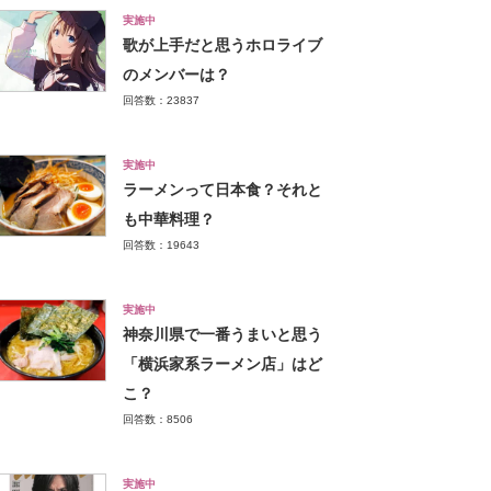
実施中
歌が上手だと思うホロライブ
のメンバーは？
回答数：23837
実施中
ラーメンって日本食？それと
も中華料理？
回答数：19643
実施中
神奈川県で一番うまいと思う
「横浜家系ラーメン店」はど
こ？
回答数：8506
実施中