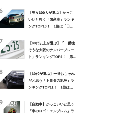
ン”が便利 「取り付けが本当
6
に楽ちん」「暑さも以前より
【男女600人が選ぶ】かっこ
気になりません」の声
いいと思う「国産車」ランキ
ングTOP10！ 1位は「日産
GT-R」【2023年最新調査結
7
果】
【60代以上が選ぶ】「一番強
そうな大阪のナンバープレー
ト」ランキングTOP4！ 第1
位は「なにわ」【2023年最新
8
調査結果】
【60代が選ぶ】一番おしゃれ
だと思う「トヨタのSUV」ラ
ンキングTOP11！ 1位は
「ハリアー」【2023年最新調
9
査結果】
【自動車】かっこいいと思う
「車のロゴ・エンブレム」ラ