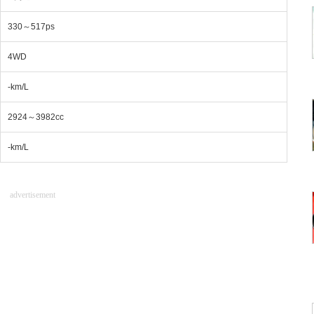
330～517ps
4WD
-km/L
2924～3982cc
-km/L
advertisement