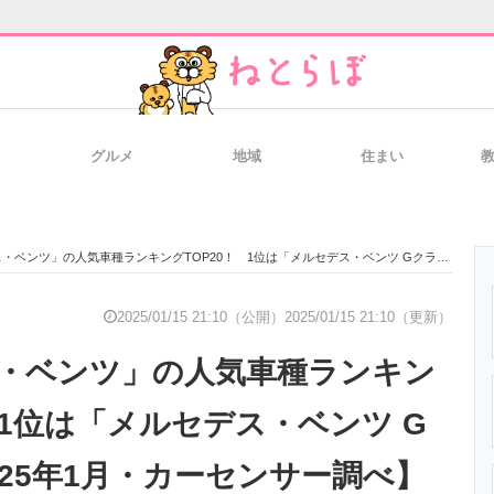
グルメ
地域
住まい
と未来を見通す
スマホと通信の最新トレンド
進化するPCとデ
ツ」の人気車種ランキングTOP20！ 1位は「メルセデス・ベンツ Gクラス」【2025年1月・カーセンサー調べ】
のいまが分かる
企業ITのトレンドを詳説
経営リーダーの
2025/01/15 21:10（公開）
2025/01/15 21:10（更新）
・ベンツ」の人気車種ランキン
T製品の総合サイト
IT製品の技術・比較・事例
製造業のIT導入
 1位は「メルセデス・ベンツ G
025年1月・カーセンサー調べ】