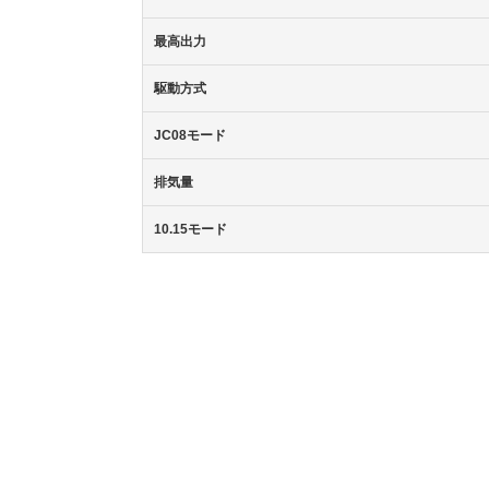
最高出力
駆動方式
JC08モード
排気量
10.15モード