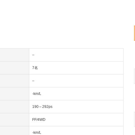
–
7名
–
-km/L
190～292ps
FF/4WD
-km/L