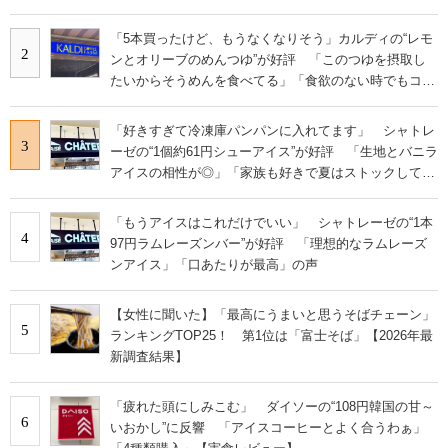
「5本買ったけど、もうなくなりそう」カルディの“レモ
2
ンとオリーブのめんつゆ”が好評 「このつゆを摂取し
たいからそうめんを食べてる」「食欲のない時でもコレ
で食べられる」
「好きすぎて冷凍庫パンパンに入れてます」 シャトレ
3
ーゼの“1個約61円シューアイス”が好評 「生地とバニラ
アイスの相性が◎」「家族も好きで夏はストックして
る」
「もうアイスはこれだけでいい」 シャトレーゼの“1本
4
97円ラムレーズンバー”が好評 「理想的なラムレーズ
ンアイス」「口あたりが最高」の声
【女性に聞いた】「最高にうまいと思うそばチェーン」
5
ランキングTOP25！ 第1位は「富士そば」【2026年最
新調査結果】
「疲れた頭にしみこむ」 ダイソーの“108円韓国の甘～
6
いおかし”に反響 「アイスコーヒーとよく合うわぁ」