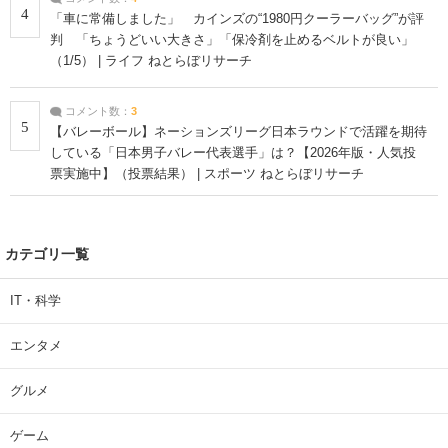
4
「車に常備しました」 カインズの“1980円クーラーバッグ”が評
判 「ちょうどいい大きさ」「保冷剤を止めるベルトが良い」
（1/5） | ライフ ねとらぼリサーチ
コメント数：
3
5
【バレーボール】ネーションズリーグ日本ラウンドで活躍を期待
している「日本男子バレー代表選手」は？【2026年版・人気投
票実施中】（投票結果） | スポーツ ねとらぼリサーチ
カテゴリ一覧
IT・科学
エンタメ
グルメ
ゲーム