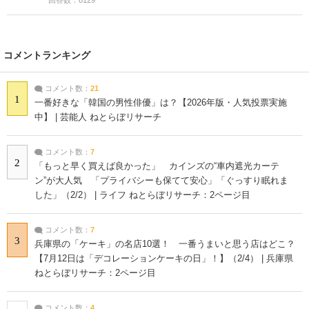
回答数：8129
コメントランキング
コメント数：
21
1
一番好きな「韓国の男性俳優」は？【2026年版・人気投票実施
中】 | 芸能人 ねとらぼリサーチ
コメント数：
7
2
「もっと早く買えば良かった」 カインズの“車内遮光カーテ
ン”が大人気 「プライバシーも保てて安心」「ぐっすり眠れま
した」（2/2） | ライフ ねとらぼリサーチ：2ページ目
コメント数：
7
3
兵庫県の「ケーキ」の名店10選！ 一番うまいと思う店はどこ？
【7月12日は「デコレーションケーキの日」！】（2/4） | 兵庫県
ねとらぼリサーチ：2ページ目
コメント数：
4