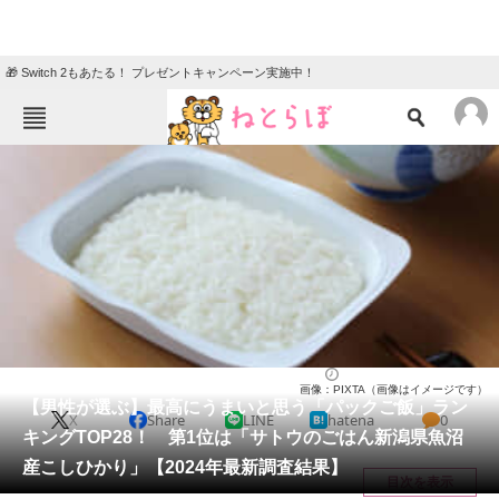
🎁 Switch 2もあたる！ プレゼントキャンペーン実施中！
ねとらぼメニュー
TOP
ニュース
エンタメ
クイズ
グルメ
地域
住まい
教育・育児
動物
リサーチ
グルメ
2025/01/11 20:50（公開）
画像：PIXTA（画像はイメージです）
会員記事
【男性が選ぶ】最高にうまいと思う「パックご飯」ラン
X
Share
LINE
hatena
0
キングTOP28！ 第1位は「サトウのごはん新潟県魚沼
メディア
産こしひかり」【2024年最新調査結果】
目次を表示
注目記事を集めた総合ページ