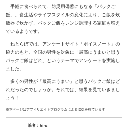
手軽に食べられて、防災用備蓄にもなる「パックご
ITの今と未来を見通す
飯」。食生活やライフスタイルの変化により、ご飯を炊
飯器で炊かず、パックご飯をレンジ調理する家庭も増え
スマホと通信の最新トレンド
ているようです。
進化するPCとデバイスの未来
ねとらぼでは、アンケートサイト「ボイスノート」の
好きが集まる 比べて選べる
協力のもと、全国の男性を対象に「最高にうまいと思う
パックご飯はどれ」というテーマでアンケートを実施し
ビジネスと働き方のヒント
ました。
AI活用のいまが分かる
多くの男性が「最高にうまい」と思うパックご飯はど
企業ITのトレンドを詳説
れだったのでしょうか。それでは、結果を見ていきまし
ょう！
経営リーダーのコミュニティ
※本ページはアフィリエイトプログラムによる収益を得ています
マーケ×ITの今がよく分かる
ITエンジニア向け専門サイト
筆者：hiro.