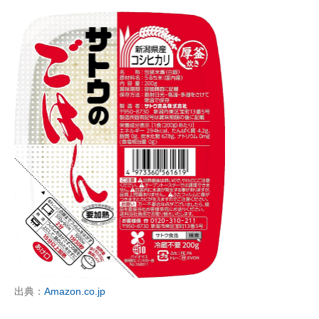
出典：
Amazon.co.jp