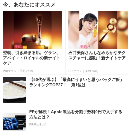
今、あなたにオススメ
翌朝、引き締まる肌。ゲラン、
石井美保さんもなめらかなテク
アベイユ・ロイヤルの新ナイト
スチャーに感動！新ナイトケア
ケア
PR(ゲラン｜美的.com)
PR(ゲラン｜美的.com)
【50代が選ぶ】「最高にうまいと思うパックご飯」
ランキングTOP27！ 第1位は...
FPが解説！Apple製品を分割手数料0円で入手する
方法とは？
PR(Fav-Log)