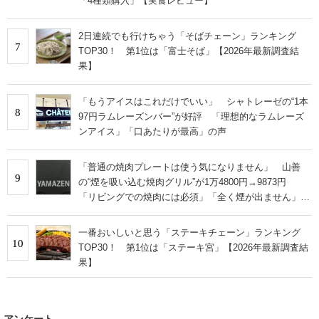
「4種類購入」【実食レビュー】
2日連続でも行けちゃう「そばチェーン」ランキング
7
TOP30！ 第1位は「富士そば」【2026年最新調査結
果】
「もうアイスはこれだけでいい」 シャトレーゼの“1本
8
97円ラムレーズンバー”が好評 「理想的なラムレーズ
ンアイス」「口あたりが最高」の声
「普通の焼肉プレートは使う気になりません」 山善
9
の“煙を吸い込む焼肉グリル”が1万4800円→9873円
「リビングでの焼肉には必須」「全く煙が出ません」と
絶賛
一番おいしいと思う「ステーキチェーン」ランキング
10
TOP30！ 第1位は「ステーキ宮」【2026年最新調査結
果】