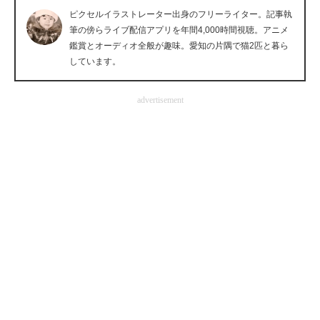
ピクセルイラストレーター出身のフリーライター。記事執
企業向けIT製品の総合サイト
筆の傍らライブ配信アプリを年間4,000時間視聴。アニメ
鑑賞とオーディオ全般が趣味。愛知の片隅で猫2匹と暮ら
IT製品の技術・比較・事例
しています。
製造業のIT導入・活用を支援
advertisement
モノづくり技術者専門サイト
エレクトロニクス専門サイト
電子設計の基本と応用
エネルギーの専門メディア
建設×テクノロジーの最前線
ちょっと気になるネットの話題