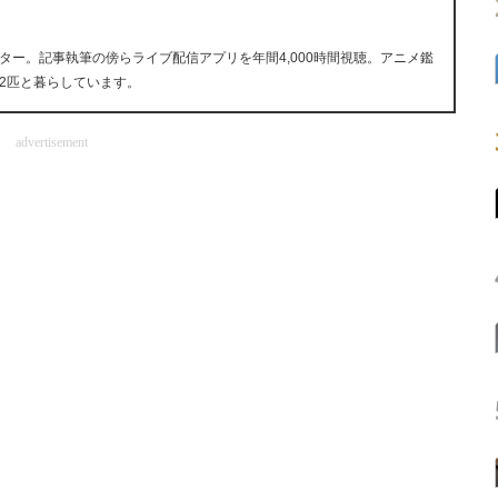
ー。記事執筆の傍らライブ配信アプリを年間4,000時間視聴。アニメ鑑
2匹と暮らしています。
advertisement