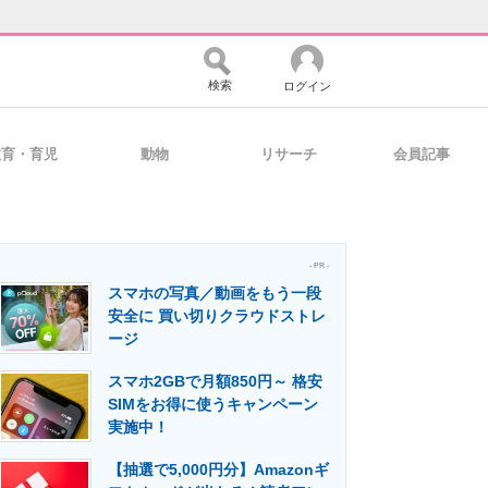
検索
ログイン
教育・育児
動物
リサーチ
会員記事
バイスの未来
好きが集まる 比べて選べる
- PR -
スマホの写真／動画をもう一段
コミュニティ
マーケ×ITの今がよく分かる
安全に 買い切りクラウドストレ
ージ
スマホ2GBで月額850円～ 格安
・活用を支援
SIMをお得に使うキャンペーン
実施中！
【抽選で5,000円分】Amazonギ