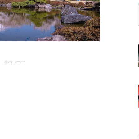
advertisement