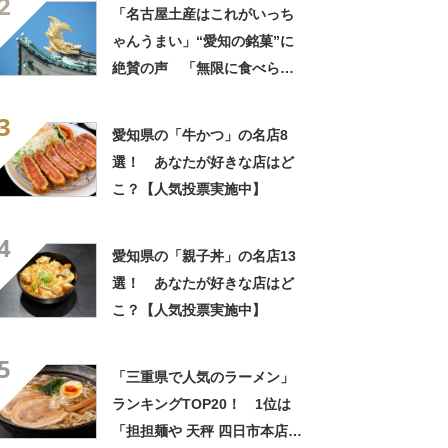
2
いのか」
「名古屋土産はこれがいっち
ゃんうまい」“愛知の銘菓”に
絶賛の声 「無限に食べられ
る」「もっとはやく知りたか
3
った」「愛知のお菓子でナン
愛知県の「牛かつ」の名店8
バーワン」
選！ あなたが好きな店はど
こ？【人気投票実施中】
4
愛知県の「親子丼」の名店13
選！ あなたが好きな店はど
こ？【人気投票実施中】
5
「三重県で人気のラーメン」
ランキングTOP20！ 1位は
「担担麺や 天秤 四日市本店」