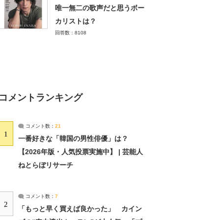
唯一無二の歌声だと思うボー
カリストは？
回答数：8108
コメントランキング
コメント数：
21
1
一番好きな「韓国の男性俳優」は？
【2026年版・人気投票実施中】 | 芸能人
ねとらぼリサーチ
コメント数：
7
2
「もっと早く買えば良かった」 カイン