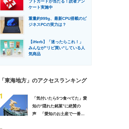
フトカードが当たる！読者アン
門メディア
建設×テクノロジーの最前線
ケート実施中
重量約999g、最新CPU搭載のビ
ジネスPCの実力は？
【iHerb】「迷ったらこれ！」
みんなが"リピ買い"している人
気商品
「東海地方」のアクセスランキング
1
「気付いたら5つ食べてた」愛
知の“隠れた銘菓”に絶賛の
声 「愛知のお土産で一番好
き」「なんでこんなに美味し