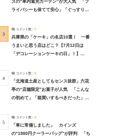
ズの“車内遮光カーテン”が大人気 「プ
ライバシーも保てて安心」「ぐっすり眠
れました」（2/2） | ライフ ねとらぼリ
サーチ：2ページ目
コメント数：
7
3
兵庫県の「ケーキ」の名店10選！ 一番
うまいと思う店はどこ？【7月12日は
「デコレーションケーキの日」！】
（2/4） | 兵庫県 ねとらぼリサーチ：2ペ
ージ目
コメント数：
5
4
「北海道土産としてもセンス抜群」六花
亭の“店舗限定”お菓子が人気 「こんな
の初めて」「箱買いするべきだった」
（1/2） | 北海道 ねとらぼリサーチ
コメント数：
4
5
「車に常備しました」 カインズ
の“1980円クーラーバッグ”が評判 「ち