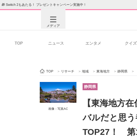
🎁 Switch 2もあたる！ プレゼントキャンペーン実施中！
メディア
TOP
ニュース
エンタメ
クイズ
注目記事を集めた総合ページ
ITの今
TOP
>
リサーチ
>
地域
>
東海地方
>
静岡県
>
ビジネスと働き方のヒント
AI活用
静岡県
【東海地方在
画像：写真AC
ITエンジニア向け専門サイト
企業向けI
バルだと思う
TOP27！ 