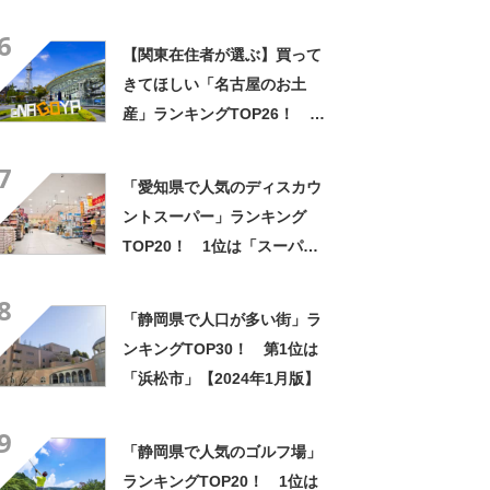
【2025年4月版／Googleクチ
6
コミ】
【関東在住者が選ぶ】買って
きてほしい「名古屋のお土
産」ランキングTOP26！ 第
1位は「名古屋プリン（メゾ
7
ン・ド・ジャンノエル）」と
「愛知県で人気のディスカウ
「小倉トーストチーズケーキ
ントスーパー」ランキング
（東海寿）」【2026年最新調
TOP20！ 1位は「スーパー
査結果】
センタートライアル半田亀崎
8
店」【2024年1月版／Google
「静岡県で人口が多い街」ラ
クチコミ調べ】
ンキングTOP30！ 第1位は
「浜松市」【2024年1月版】
9
「静岡県で人気のゴルフ場」
ランキングTOP20！ 1位は