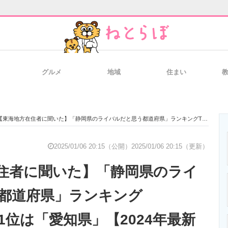
グルメ
地域
住まい
と未来を見通す
スマホと通信の最新トレンド
進化するPCとデ
【東海地方在住者に聞いた】「静岡県のライバルだと思う都道府県」ランキングTOP27！ 第1位は「愛知県」【2024年最新調査結果】
のいまが分かる
企業ITのトレンドを詳説
経営リーダーの
2025/01/06 20:15（公開）
2025/01/06 20:15（更新）
住者に聞いた】「静岡県のライ
T製品の総合サイト
IT製品の技術・比較・事例
製造業のIT導入
都道府県」ランキング
第1位は「愛知県」【2024年最新