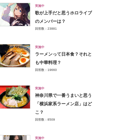
実施中
歌が上手だと思うホロライブ
のメンバーは？
回答数：23881
実施中
ラーメンって日本食？それと
も中華料理？
回答数：19660
実施中
神奈川県で一番うまいと思う
「横浜家系ラーメン店」はど
こ？
回答数：8509
実施中