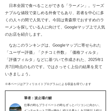
日本全国で食べることができる「ラーメン」。リーズ
ITの今と未来を見通す
ナブルな値段で楽しめる外食でもあり、若者を中心に多
くの人々の間で人気です。今回は青森県でおすすめのラ
スマホと通信の最新トレンド
ーメンを探している人に向けて、Googleマップ上で人気
進化するPCとデバイスの未来
のお店を紹介します。
好きが集まる 比べて選べる
なおこのランキングは、Googleマップに寄せられた
「ユーザー評価」「クチコミ件数」「価格フィルタ」
ビジネスと働き方のヒント
「評価フィルタ」などに基づいて作成された、2025年1
AI活用のいまが分かる
月7日時点のものです。ではさっそく上位の結果を見て
いきましょう。
企業ITのトレンドを詳説
※本ページはアフィリエイトプログラムによる収益を得ています
経営リーダーのコミュニティ
マーケ×ITの今がよく分かる
筆者：波止場の鯱
仕事の時もプライベートの時もずっとパソコンに向かい、
ITエンジニア向け専門サイト
インターネットで調べ物をし続ける暮らしを10年以上続け