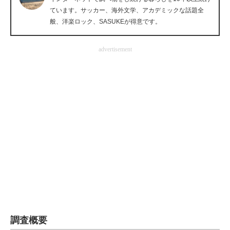
ています。サッカー、海外文学、アカデミックな話題全
企業向けIT製品の総合サイト
般、洋楽ロック、SASUKEが得意です。
IT製品の技術・比較・事例
advertisement
製造業のIT導入・活用を支援
モノづくり技術者専門サイト
エレクトロニクス専門サイト
電子設計の基本と応用
エネルギーの専門メディア
建設×テクノロジーの最前線
ちょっと気になるネットの話題
調査概要