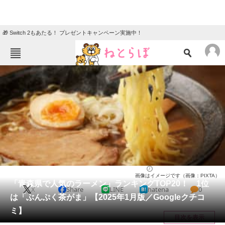
🎁 Switch 2もあたる！ プレゼントキャンペーン実施中！
ねとらぼメニュー
TOP
ニュース
エンタメ
クイズ
グルメ
地域
住まい
教育・育児
動物
リサーチ
青森県
2025/01/08 12:30（公開）
画像はイメージです（画像：PIXTA）
会員記事
「青森県で人気のラーメン」ランキングTOP20！ 1位
X
Share
LINE
hatena
0
は「ぶんぷく茶がま」【2025年1月版／Googleクチコ
メディア
ミ】
目次を表示
注目記事を集めた総合ページ