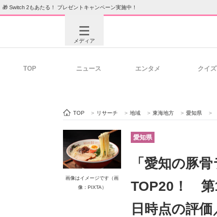
🎁 Switch 2もあたる！ プレゼントキャンペーン実施中！
メディア
TOP
ニュース
エンタメ
クイズ
注目記事を集めた総合ページ
ITの今
TOP
>
リサーチ
>
地域
>
東海地方
>
愛知県
>
ビジネスと働き方のヒント
AI活用
愛知県
「愛知の豚骨
ITエンジニア向け専門サイト
企業向けI
画像はイメージです（画
TOP20！ 
像：PIXTA）
日時点の評価