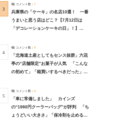
サーチ：2ページ目
コメント数：
7
3
兵庫県の「ケーキ」の名店10選！ 一番
うまいと思う店はどこ？【7月12日は
「デコレーションケーキの日」！】
（2/4） | 兵庫県 ねとらぼリサーチ：2ペ
ージ目
コメント数：
5
4
「北海道土産としてもセンス抜群」六花
亭の“店舗限定”お菓子が人気 「こんな
の初めて」「箱買いするべきだった」
（1/2） | 北海道 ねとらぼリサーチ
コメント数：
4
5
「車に常備しました」 カインズ
の“1980円クーラーバッグ”が評判 「ち
ょうどいい大きさ」「保冷剤を止めるベ
ルトが良い」（1/5） | ライフ ねとらぼ
リサーチ