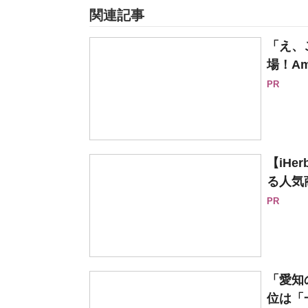
関連記事
「え、
場！Am
PR
【iH
る人気
PR
「愛知
位は「一