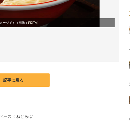
メージです（画像：
PIXTA
）
記事に戻る
ース × ねとらぼ