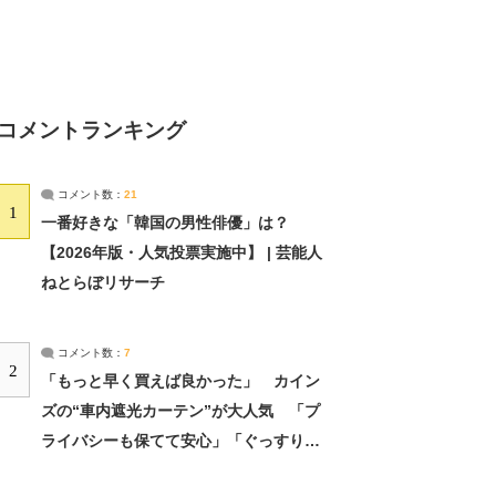
コメントランキング
コメント数：
21
1
一番好きな「韓国の男性俳優」は？
【2026年版・人気投票実施中】 | 芸能人
ねとらぼリサーチ
コメント数：
7
2
「もっと早く買えば良かった」 カイン
ズの“車内遮光カーテン”が大人気 「プ
ライバシーも保てて安心」「ぐっすり眠
れました」（2/2） | ライフ ねとらぼリ