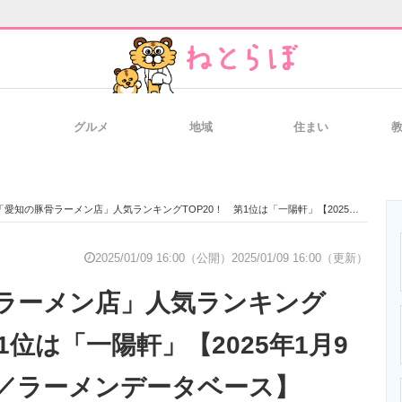
グルメ
地域
住まい
と未来を見通す
スマホと通信の最新トレンド
進化するPCとデ
「愛知の豚骨ラーメン店」人気ランキングTOP20！ 第1位は「一陽軒」【2025年1月9日時点の評価／ラーメンデータベース】
のいまが分かる
企業ITのトレンドを詳説
経営リーダーの
2025/01/09 16:00（公開）
2025/01/09 16:00（更新）
ラーメン店」人気ランキング
T製品の総合サイト
IT製品の技術・比較・事例
製造業のIT導入
第1位は「一陽軒」【2025年1月9
／ラーメンデータベース】