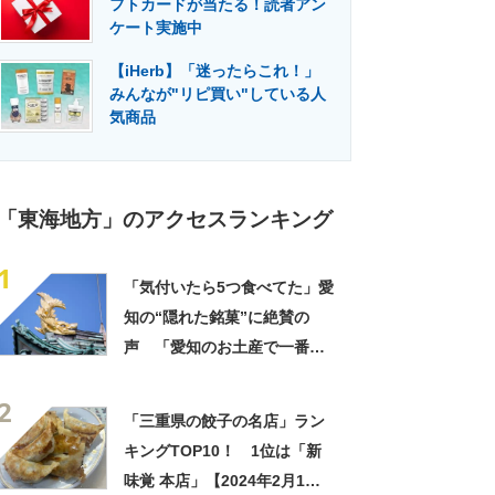
フトカードが当たる！読者アン
門メディア
建設×テクノロジーの最前線
ケート実施中
【iHerb】「迷ったらこれ！」
みんなが"リピ買い"している人
気商品
「東海地方」のアクセスランキング
1
「気付いたら5つ食べてた」愛
知の“隠れた銘菓”に絶賛の
声 「愛知のお土産で一番好
き」「なんでこんなに美味し
2
いのか」
「三重県の餃子の名店」ラン
キングTOP10！ 1位は「新
味覚 本店」【2024年2月1日