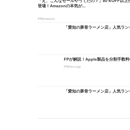
「え、こんなセールやってたの？」80％OFF以上
登場！Amazonの本気が...
PR(Amazon)
「愛知の豚骨ラーメン店」人気ランキン
FPが解説！Apple製品を分割手数
PR(Fav-Log)
「愛知の豚骨ラーメン店」人気ランキン