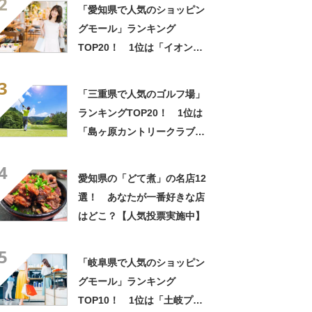
2
いのか」
「愛知県で人気のショッピン
グモール」ランキング
TOP20！ 1位は「イオンモ
ール常滑」【2024年5月版／
3
Googleクチコミ調べ】
「三重県で人気のゴルフ場」
ランキングTOP20！ 1位は
「島ヶ原カントリークラブ」
【2025年4月版／Googleクチ
4
コミ】
愛知県の「どて煮」の名店12
選！ あなたが一番好きな店
はどこ？【人気投票実施中】
5
「岐阜県で人気のショッピン
グモール」ランキング
TOP10！ 1位は「土岐プレ