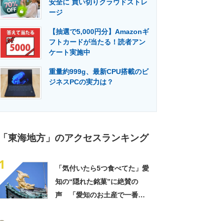
安全に 買い切りクラウドストレ
門メディア
建設×テクノロジーの最前線
ージ
【抽選で5,000円分】Amazonギ
フトカードが当たる！読者アン
ケート実施中
重量約999g、最新CPU搭載のビ
ジネスPCの実力は？
「東海地方」のアクセスランキング
1
「気付いたら5つ食べてた」愛
知の“隠れた銘菓”に絶賛の
声 「愛知のお土産で一番好
き」「なんでこんなに美味し