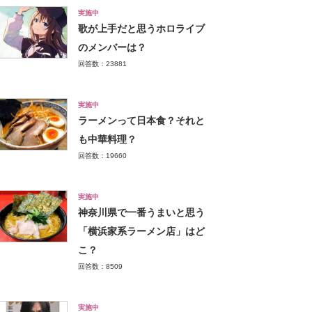
実施中
歌が上手だと思うホロライブ
のメンバーは？
回答数：23881
実施中
ラーメンって日本食？それと
も中華料理？
回答数：19660
実施中
神奈川県で一番うまいと思う
「横浜家系ラーメン店」はど
こ？
回答数：8509
実施中