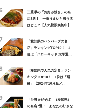
ミアム・アウトレット」
6
【2024年3月版／Googleクチ
三重県の「お好み焼き」の名
コミ調べ】
店8選！ 一番うまいと思う店
はどこ？【人気投票実施中】
7
「愛知県のハンバーグの名
店」ランキングTOP10！ 1
位は「ハローキッド 太平通
店」【2024年1月24日時点／
8
SARAH】
「愛知県で人気の定食」ラン
キングTOP10！ 1位は「醍
醐」【2024年10月版／
Googleクチコミ】
9
「台湾まぜそば」（愛知県）
の名店7選！ あなたの好きな