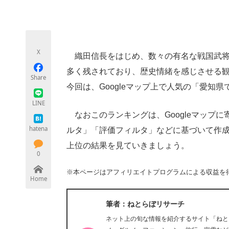
モノづくり技術者専門サイト
エレクトロ
X
織田信長をはじめ、数々の有名な戦国武将
ちょっと気になるネットの話題
多く残されており、歴史情緒を感じさせる
Share
今回は、Googleマップ上で人気の「愛知
LINE
なおこのランキングは、Googleマップ
hatena
ルタ」「評価フィルタ」などに基づいて作成さ
上位の結果を見ていきましょう。
0
※本ページはアフィリエイトプログラムによる収益を
Home
筆者：ねとらぼリサーチ
ネット上の旬な情報を紹介するサイト「ねと