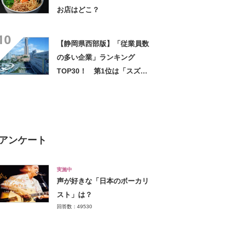
お店はどこ？
10
【静岡県西部版】「従業員数
の多い企業」ランキング
TOP30！ 第1位は「スズキ
（静岡県浜松市）」【2024年
最新調査結果】
アンケート
実施中
声が好きな「日本のボーカリ
スト」は？
回答数：49530