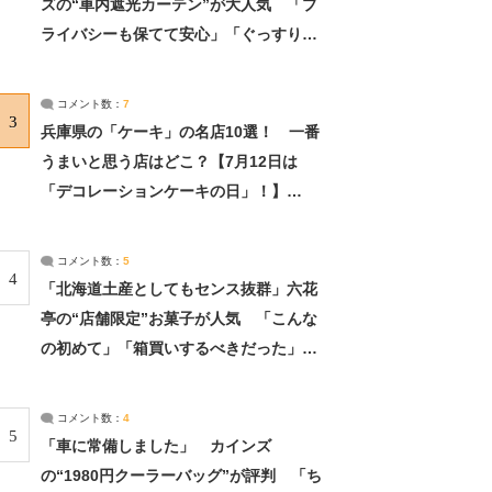
ズの“車内遮光カーテン”が大人気 「プ
ライバシーも保てて安心」「ぐっすり眠
れました」（2/2） | ライフ ねとらぼリ
サーチ：2ページ目
コメント数：
7
3
兵庫県の「ケーキ」の名店10選！ 一番
うまいと思う店はどこ？【7月12日は
「デコレーションケーキの日」！】
（2/4） | 兵庫県 ねとらぼリサーチ：2ペ
ージ目
コメント数：
5
4
「北海道土産としてもセンス抜群」六花
亭の“店舗限定”お菓子が人気 「こんな
の初めて」「箱買いするべきだった」
（1/2） | 北海道 ねとらぼリサーチ
コメント数：
4
5
「車に常備しました」 カインズ
の“1980円クーラーバッグ”が評判 「ち