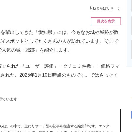
ニクス専門サイト
電子設計の基本と応用
エネルギーの専
ねとらぼリサーチ
目次を表示
を輩出してきた「愛知県」には、今もなお城や城跡が数
観光スポットとしてたくさんの人が訪れています。そこで
県で人気の城・城跡」を紹介します。
に寄せられた「ユーザー評価」「クチコミ件数」「価格フィ
れた、2025年1月10日時点のものです。ではさっそく
得ています
らぼ」の中で、主にリサーチ型の記事を担当する編集部です。エンタ