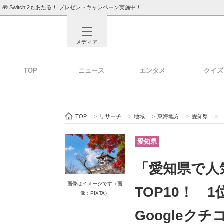
🎁 Switch 2もあたる！ プレゼントキャンペーン実施中！
メディア
TOP
ニュース
エンタメ
クイズ
注目記事を集めた総合ページ
ITの今
TOP
>
リサーチ
>
地域
>
東海地方
>
愛知県
>
ビジネスと働き方のヒント
AI活用
愛知県
「愛知県で人
ITエンジニア向け専門サイト
企業向けI
画像はイメージです（画
TOP10！ 
像：PIXTA）
Googleクチ