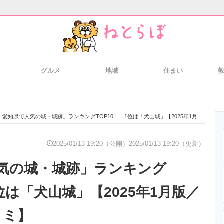
グルメ
地域
住まい
と未来を見通す
スマホと通信の最新トレンド
進化するPCとデ
「愛知県で人気の城・城跡」ランキングTOP10！ 1位は「犬山城」【2025年1月版／Googleクチコミ】
のいまが分かる
企業ITのトレンドを詳説
経営リーダーの
2025/01/13 19:20（公開）
2025/01/13 19:20（更新）
気の城・城跡」ランキング
T製品の総合サイト
IT製品の技術・比較・事例
製造業のIT導入
1位は「犬山城」【2025年1月版／
コミ】