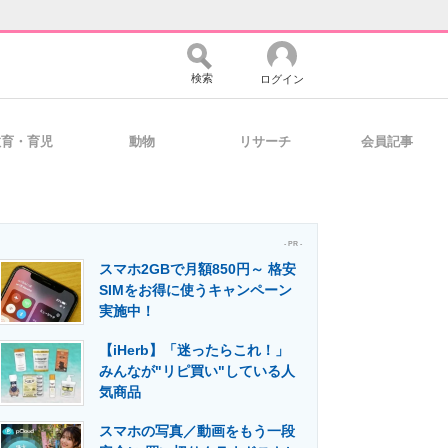
検索
ログイン
教育・育児
動物
リサーチ
会員記事
バイスの未来
好きが集まる 比べて選べる
- PR -
スマホ2GBで月額850円～ 格安
コミュニティ
マーケ×ITの今がよく分かる
SIMをお得に使うキャンペーン
実施中！
【iHerb】「迷ったらこれ！」
・活用を支援
みんなが"リピ買い"している人
気商品
スマホの写真／動画をもう一段