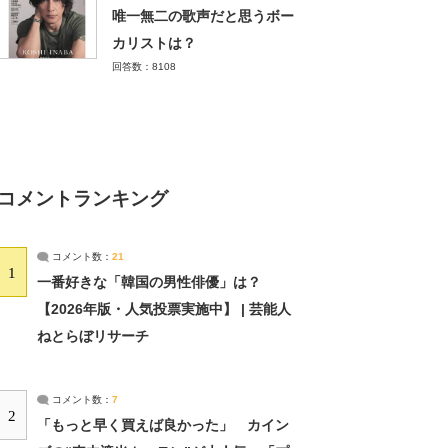
唯一無二の歌声だと思うボー
カリストは？
回答数：8108
コメントランキング
コメント数：
21
1
一番好きな「韓国の男性俳優」は？
【2026年版・人気投票実施中】 | 芸能人
ねとらぼリサーチ
コメント数：
7
2
「もっと早く買えば良かった」 カイン