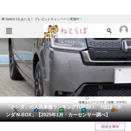
🎁 Switch 2もあたる！ プレゼントキャンペーン実施中！
ねとらぼメニュー
TOP
ニュース
エンタメ
クイズ
グルメ
地域
住まい
教育・育児
動物
リサーチ
自動車
2025/01/29 07:30（公開）
画像はイメージです（画像：PIXTA）
会員記事
「ホンダ」の人気車種ランキングTOP20！ 1位は「ホ
X
Share
LINE
hatena
0
ンダ N-BOX」【2025年1月・カーセンサー調べ】
メディア
目次を表示
注目記事を集めた総合ページ