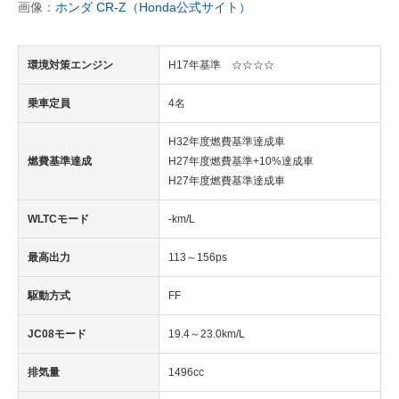
画像：
ホンダ CR-Z（Honda公式サイト）
環境対策エンジン
H17年基準 ☆☆☆☆
乗車定員
4名
H32年度燃費基準達成車
燃費基準達成
H27年度燃費基準+10%達成車
H27年度燃費基準達成車
WLTCモード
-km/L
最高出力
113～156ps
駆動方式
FF
JC08モード
19.4～23.0km/L
排気量
1496cc