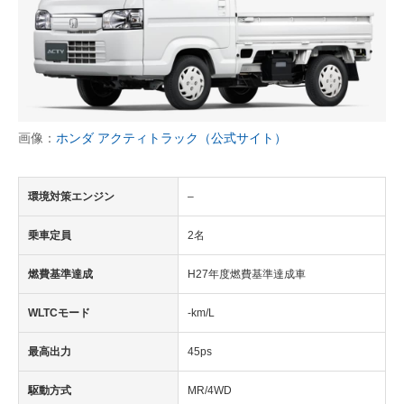
画像：
ホンダ アクティトラック（公式サイト）
環境対策エンジン
–
乗車定員
2名
燃費基準達成
H27年度燃費基準達成車
WLTCモード
-km/L
最高出力
45ps
駆動方式
MR/4WD