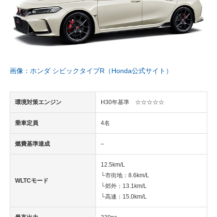
画像：ホンダ シビックタイプR（Honda公式サイト）
環境対策エンジン
H30年基準 ☆☆☆☆☆
乗車定員
4名
燃費基準達成
–
12.5km/L
└市街地：8.6km/L
WLTCモード
└郊外：13.1km/L
└高速：15.0km/L