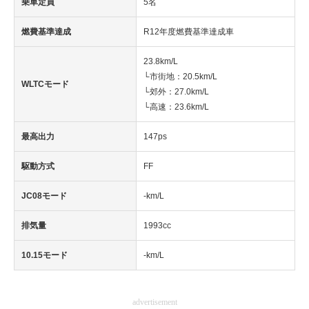
乗車定員
5名
燃費基準達成
R12年度燃費基準達成車
23.8km/L
└市街地：20.5km/L
WLTCモード
└郊外：27.0km/L
└高速：23.6km/L
最高出力
147ps
駆動方式
FF
JC08モード
-km/L
排気量
1993cc
10.15モード
-km/L
advertisement