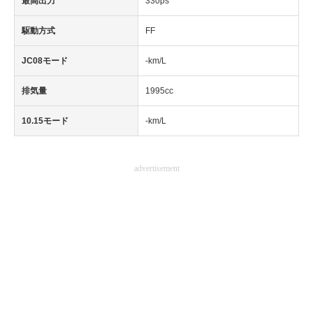
最高出力
330ps
駆動方式
FF
JC08モード
-km/L
排気量
1995cc
10.15モード
-km/L
advertisement