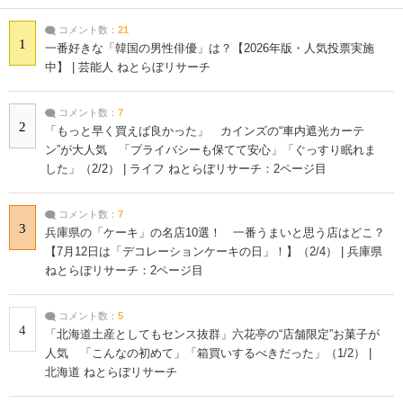
コメント数：
21
1
一番好きな「韓国の男性俳優」は？【2026年版・人気投票実施
中】 | 芸能人 ねとらぼリサーチ
コメント数：
7
2
「もっと早く買えば良かった」 カインズの“車内遮光カーテ
ン”が大人気 「プライバシーも保てて安心」「ぐっすり眠れま
した」（2/2） | ライフ ねとらぼリサーチ：2ページ目
コメント数：
7
3
兵庫県の「ケーキ」の名店10選！ 一番うまいと思う店はどこ？
【7月12日は「デコレーションケーキの日」！】（2/4） | 兵庫県
ねとらぼリサーチ：2ページ目
コメント数：
5
4
「北海道土産としてもセンス抜群」六花亭の“店舗限定”お菓子が
人気 「こんなの初めて」「箱買いするべきだった」（1/2） |
北海道 ねとらぼリサーチ