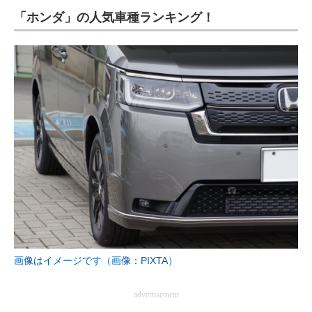
「ホンダ」の人気車種ランキング！
ITの今と未来を見通す
スマホと通信の最新トレンド
進化するPCとデバイスの未来
好きが集まる 比べて選べる
ビジネスと働き方のヒント
AI活用のいまが分かる
企業ITのトレンドを詳説
経営リーダーのコミュニティ
画像はイメージです（画像：PIXTA）
マーケ×ITの今がよく分かる
advertisement
ITエンジニア向け専門サイト