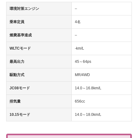
環境対策エンジン
–
乗車定員
4名
燃費基準達成
–
WLTCモード
-km/L
最高出力
45～64ps
駆動方式
MR/4WD
JC08モード
14.0～16.8km/L
排気量
656cc
10.15モード
14.0～18.0km/L