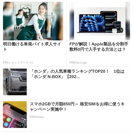
明日働ける単発バイト求人サイ
FPが解説！Apple製品を分割手
ト
数料0円で入手する方法とは？
PR(ショットワークス)
PR(Fav-Log)
「ホンダ」の人気車種ランキングTOP20！ 1位は
「ホンダ N-BOX」【202...
スマホ2GBで月額850円～ 格安SIMをお得に使うキ
ャンペーン実施中！
PR(IIJmio)