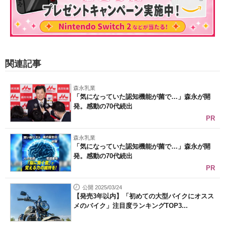
関連記事
森永乳業
「気になっていた認知機能が菌で…」森永が開
発。感動の70代続出
PR
森永乳業
「気になっていた認知機能が菌で…」森永が開
発。感動の70代続出
PR
公開 2025/03/24
【発売3年以内】「初めての大型バイクにオスス
メのバイク」注目度ランキングTOP3...