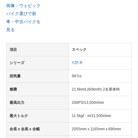
画像：ウェビック
バイク選びで新
車・中古バイクを
見る
項目
スペック
シリーズ
YZF-R
排気量
997cc
燃費
21.6km/L(60km/h) 2名乗車時
最高出力
200PS/13,500r/min
最大トルク
11.5kgf・m/11,500r/min
全長 x 全高 x 全幅
2055mm x 1165mm x 690mm