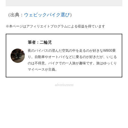
企業向けIT製品の総合サイト
（出典：
ウェビックバイク選び
）
IT製品の技術・比較・事例
※本ページはアフィリエイトプログラムによる収益を得ています
製造業のIT導入・活用を支援
筆者：二輪児
モノづくり技術者専門サイト
夜のバイパスの澄んだ空気の中を走るのが好きなW800乗
エレクトロニクス専門サイト
り。自動車やオートバイなどに乗るのが好きだが、いじる
のは不得意。バイクでの一人旅が趣味です。旅はゆっくり
電子設計の基本と応用
マイペースが主義。
エネルギーの専門メディア
advertisement
建設×テクノロジーの最前線
ちょっと気になるネットの話題