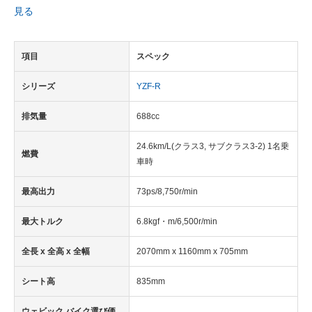
見る
項目
スペック
シリーズ
YZF-R
排気量
688cc
24.6km/L(クラス3, サブクラス3-2) 1名乗
燃費
車時
最高出力
73ps/8,750r/min
最大トルク
6.8kgf・m/6,500r/min
全長 x 全高 x 全幅
2070mm x 1160mm x 705mm
シート高
835mm
ウェビック バイク選び価