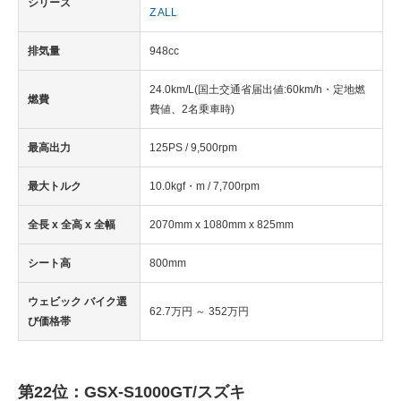
シリーズ
Z ALL
排気量
948cc
24.0km/L(国土交通省届出値:60km/h・定地燃
燃費
費値、2名乗車時)
最高出力
125PS / 9,500rpm
最大トルク
10.0kgf・m / 7,700rpm
全長 x 全高 x 全幅
2070mm x 1080mm x 825mm
シート高
800mm
ウェビック バイク選
62.7万円 ～ 352万円
び価格帯
第22位：GSX-S1000GT/スズキ