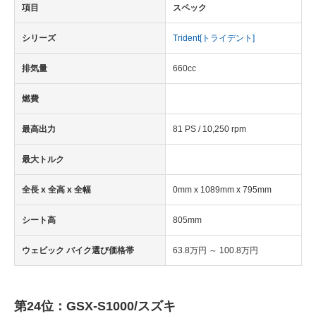
項目
スペック
シリーズ
Trident[トライデント]
排気量
660cc
燃費
最高出力
81 PS / 10,250 rpm
最大トルク
全長 x 全高 x 全幅
0mm x 1089mm x 795mm
シート高
805mm
ウェビック バイク選び価格帯
63.8万円 ～ 100.8万円
第24位：GSX-S1000/スズキ