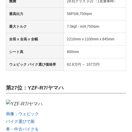
燃費
28.6(クラス 3-2) 〈1名乗車時〉
最高出力
58PS/6,750rpm
最大トルク
7.0kgf・m/4,750rpm
全長 x 全高 x 全幅
2210mm x 1330mm x 845mm
シート高
800mm
ウェビック バイク選び価格帯
62.8万円 ～ 107万円
第27位：YZF-R7/ヤマハ
画像：ウェビック
バイク選びで新
車・中古バイクを