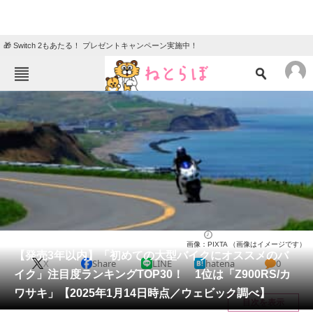
🎁 Switch 2もあたる！ プレゼントキャンペーン実施中！
ねとらぼメニュー
TOP
ニュース
エンタメ
クイズ
グルメ
地域
住まい
教育・育児
動物
リサーチ
バイク
2025/01/17 09:00（公開）
画像：PIXTA （画像はイメージです）
会員記事
【発売3年以内】「初めての大型バイクにオススメのバ
X
Share
LINE
hatena
0
イク」注目度ランキングTOP30！ 1位は「Z900RS/カ
メディア
ワサキ」【2025年1月14日時点／ウェビック調べ】
目次を表示
注目記事を集めた総合ページ