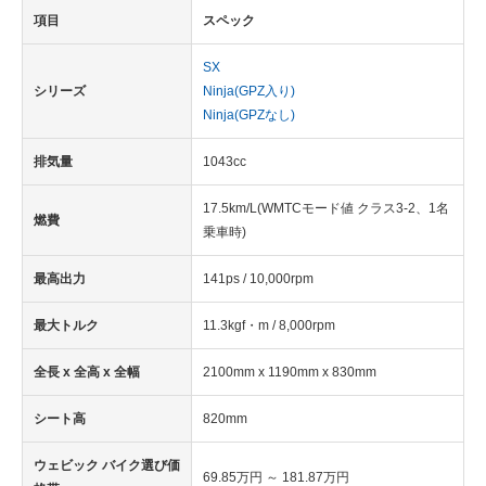
項目
スペック
SX
シリーズ
Ninja(GPZ入り)
Ninja(GPZなし)
排気量
1043cc
17.5km/L(WMTCモード値 クラス3-2、1名
燃費
乗車時)
最高出力
141ps / 10,000rpm
最大トルク
11.3kgf・m / 8,000rpm
全長 x 全高 x 全幅
2100mm x 1190mm x 830mm
シート高
820mm
ウェビック バイク選び価
69.85万円 ～ 181.87万円