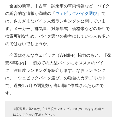
全国の新車、中古車、試乗車の車両情報など、バイク
ITの今と未来を見通す
の総合的な情報が満載の「
ウェビックバイク選び
」で
は、さまざまなバイク人気ランキングを公開していま
スマホと通信の最新トレンド
す。メーカー、排気量、対象年式、価格帯などの条件で
進化するPCとデバイスの未来
検索可能なため、バイク選びの参考にしている人も多い
のではないでしょうか。
好きが集まる 比べて選べる
今回はそんなウェビック（Webike）協力のもと、【発
ビジネスと働き方のヒント
売3年以内】「初めての大型バイクにオススメのバイ
AI活用のいまが分かる
ク」注目度ランキングを紹介します。なおランキング
は、「ウェビックバイク選び」の独自のカテゴリの中
企業ITのトレンドを詳説
で、過去1カ月の閲覧数が高い順に作成されたもので
経営リーダーのコミュニティ
す。
マーケ×ITの今がよく分かる
※閲覧数に基づいた「注目度ランキング」のため、おすすめ順で
ITエンジニア向け専門サイト
はないことをご了承ください。