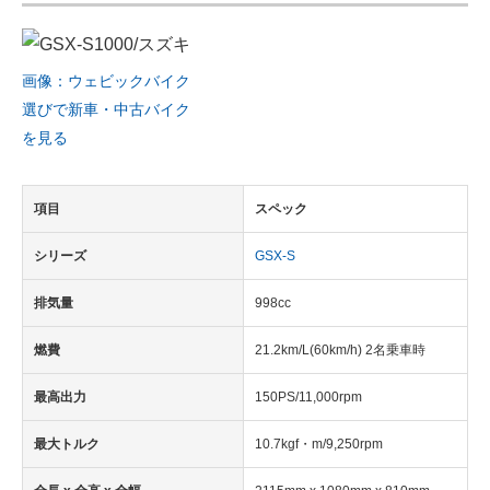
画像：ウェビックバイク
選びで新車・中古バイク
を見る
項目
スペック
シリーズ
GSX-S
排気量
998cc
燃費
21.2km/L(60km/h) 2名乗車時
最高出力
150PS/11,000rpm
最大トルク
10.7kgf・m/9,250rpm