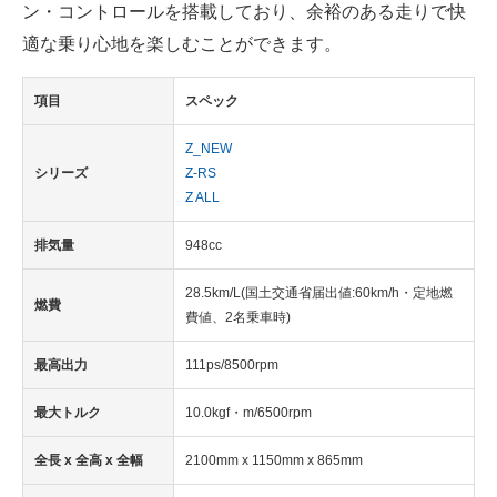
ン・コントロールを搭載しており、余裕のある走りで快
適な乗り心地を楽しむことができます。
項目
スペック
Z_NEW
シリーズ
Z-RS
Z ALL
排気量
948cc
28.5km/L(国土交通省届出値:60km/h・定地燃
燃費
費値、2名乗車時)
最高出力
111ps/8500rpm
最大トルク
10.0kgf・m/6500rpm
全長 x 全高 x 全幅
2100mm x 1150mm x 865mm