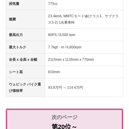
排気量
775cc
23.4km/L WMTCモード値(クラス3、サブクラ
燃費
ス3-2) 1名乗車時
最高出力
80PS / 8,500 rpm
最大トルク
7.7kgf・m / 6,800rpm
全長 x 全高 x 全幅
2115mm x 1135mm x 770mm
シート高
810mm
ウェビック バイク選
93.8万円 ～ 114.4万円
び価格帯
第20位～