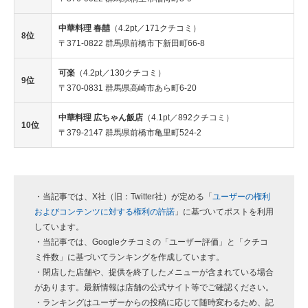
中華料理 春囍
（4.2pt／171クチコミ）
8位
〒371-0822 群馬県前橋市下新田町66-8
可楽
（4.2pt／130クチコミ）
9位
〒370-0831 群馬県高崎市あら町6-20
中華料理 広ちゃん飯店
（4.1pt／892クチコミ）
10位
〒379-2147 群馬県前橋市亀里町524-2
・当記事では、X社（旧：Twitter社）が定める「
ユーザーの権利
およびコンテンツに対する権利の許諾
」に基づいてポストを利用
しています。
・当記事では、Googleクチコミの「ユーザー評価」と「クチコ
ミ件数」に基づいてランキングを作成しています。
・閉店した店舗や、提供を終了したメニューが含まれている場合
があります。最新情報は店舗の公式サイト等でご確認ください。
・ランキングはユーザーからの投稿に応じて随時変わるため、記