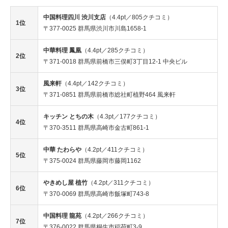
中国料理四川 渋川支店
（4.4pt／805クチコミ）
1位
〒377-0025 群馬県渋川市川島1658-1
中華料理 鳳凰
（4.4pt／285クチコミ）
2位
〒371-0018 群馬県前橋市三俣町3丁目12-1 中央ビル
風来軒
（4.4pt／142クチコミ）
3位
〒371-0851 群馬県前橋市総社町植野464 風来軒
キッチン とちの木
（4.3pt／177クチコミ）
4位
〒370-3511 群馬県高崎市金古町861-1
中華 たわらや
（4.2pt／411クチコミ）
5位
〒375-0024 群馬県藤岡市藤岡1162
やきめし屋 植竹
（4.2pt／311クチコミ）
6位
〒370-0069 群馬県高崎市飯塚町743-8
中国料理 龍苑
（4.2pt／266クチコミ）
7位
〒376-0022 群馬県桐生市稲荷町3-9