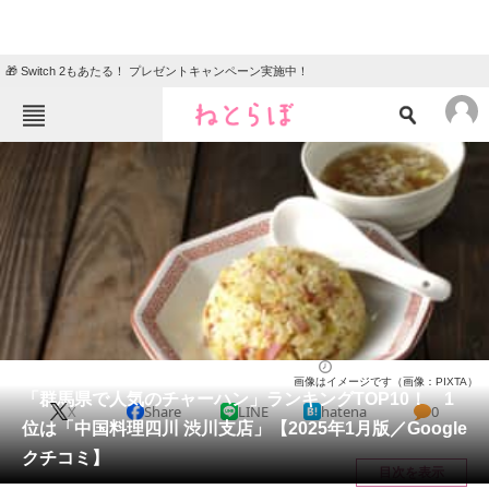
🎁 Switch 2もあたる！ プレゼントキャンペーン実施中！
ねとらぼメニュー
TOP
ニュース
エンタメ
クイズ
グルメ
地域
住まい
教育・育児
動物
リサーチ
群馬県
2025/01/17 14:30（公開）
画像はイメージです（画像：PIXTA）
会員記事
「群馬県で人気のチャーハン」ランキングTOP10！ 1
X
Share
LINE
hatena
0
位は「中国料理四川 渋川支店」【2025年1月版／Google
メディア
クチコミ】
目次を表示
注目記事を集めた総合ページ