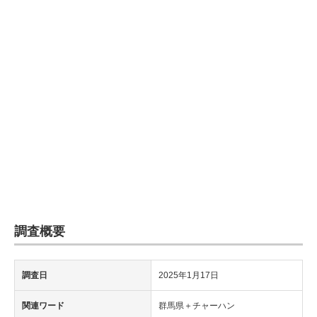
企業向けIT製品の総合サイト
IT製品の技術・比較・事例
製造業のIT導入・活用を支援
モノづくり技術者専門サイト
エレクトロニクス専門サイト
電子設計の基本と応用
エネルギーの専門メディア
調査概要
建設×テクノロジーの最前線
ちょっと気になるネットの話題
調査日
2025年1月17日
関連ワード
群馬県＋チャーハン