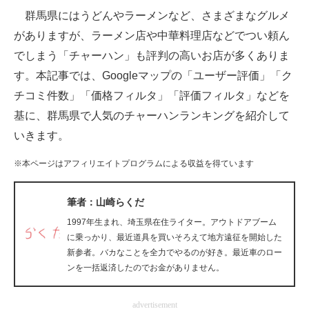
群馬県にはうどんやラーメンなど、さまざまなグルメ
ITの今と未来を見通す
がありますが、ラーメン店や中華料理店などでつい頼ん
でしまう「チャーハン」も評判の高いお店が多くありま
スマホと通信の最新トレンド
す。本記事では、Googleマップの「ユーザー評価」「ク
進化するPCとデバイスの未来
チコミ件数」「価格フィルタ」「評価フィルタ」などを
基に、群馬県で人気のチャーハンランキングを紹介して
好きが集まる 比べて選べる
いきます。
ビジネスと働き方のヒント
※本ページはアフィリエイトプログラムによる収益を得ています
AI活用のいまが分かる
筆者：山崎らくだ
企業ITのトレンドを詳説
1997年生まれ、埼玉県在住ライター。アウトドアブーム
経営リーダーのコミュニティ
に乗っかり、最近道具を買いそろえて地方遠征を開始した
新参者。バカなことを全力でやるのが好き。最近車のロー
マーケ×ITの今がよく分かる
ンを一括返済したのでお金がありません。
ITエンジニア向け専門サイト
advertisement