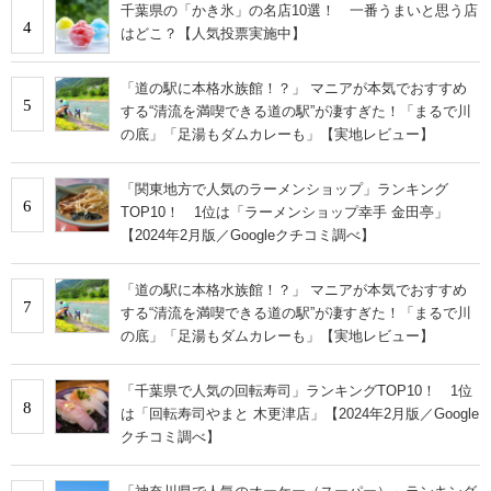
千葉県の「かき氷」の名店10選！ 一番うまいと思う店
4
はどこ？【人気投票実施中】
「道の駅に本格水族館！？」 マニアが本気でおすすめ
5
する“清流を満喫できる道の駅”が凄すぎた！「まるで川
の底」「足湯もダムカレーも」【実地レビュー】
「関東地方で人気のラーメンショップ」ランキング
6
TOP10！ 1位は「ラーメンショップ幸手 金田亭」
【2024年2月版／Googleクチコミ調べ】
「道の駅に本格水族館！？」 マニアが本気でおすすめ
7
する“清流を満喫できる道の駅”が凄すぎた！「まるで川
の底」「足湯もダムカレーも」【実地レビュー】
「千葉県で人気の回転寿司」ランキングTOP10！ 1位
8
は「回転寿司やまと 木更津店」【2024年2月版／Google
クチコミ調べ】