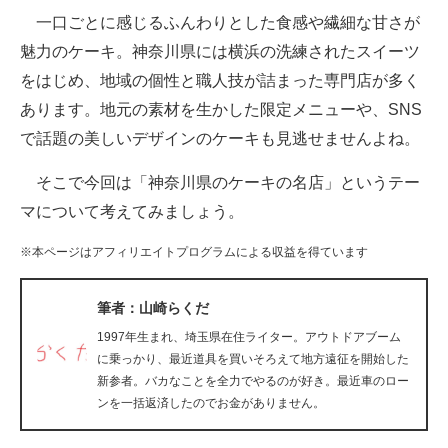
一口ごとに感じるふんわりとした食感や繊細な甘さが
ITの今と未来を見通す
魅力のケーキ。神奈川県には横浜の洗練されたスイーツ
をはじめ、地域の個性と職人技が詰まった専門店が多く
スマホと通信の最新トレンド
あります。地元の素材を生かした限定メニューや、SNS
進化するPCとデバイスの未来
で話題の美しいデザインのケーキも見逃せませんよね。
好きが集まる 比べて選べる
そこで今回は「神奈川県のケーキの名店」というテー
マについて考えてみましょう。
ビジネスと働き方のヒント
※本ページはアフィリエイトプログラムによる収益を得ています
AI活用のいまが分かる
企業ITのトレンドを詳説
筆者：山崎らくだ
1997年生まれ、埼玉県在住ライター。アウトドアブーム
経営リーダーのコミュニティ
に乗っかり、最近道具を買いそろえて地方遠征を開始した
新参者。バカなことを全力でやるのが好き。最近車のロー
マーケ×ITの今がよく分かる
ンを一括返済したのでお金がありません。
ITエンジニア向け専門サイト