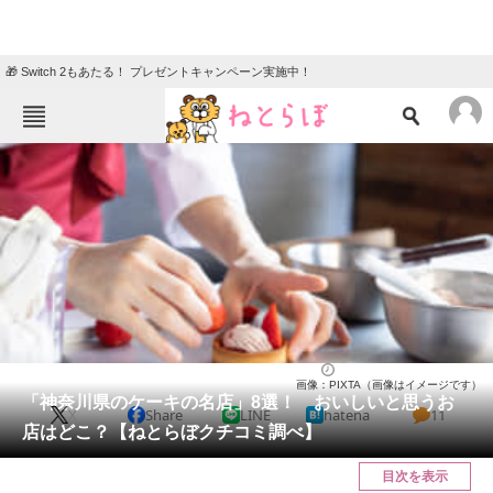
🎁 Switch 2もあたる！ プレゼントキャンペーン実施中！
ねとらぼメニュー
TOP
ニュース
エンタメ
クイズ
グルメ
地域
住まい
教育・育児
動物
リサーチ
神奈川県
2025/01/17 21:05（公開）
画像：PIXTA（画像はイメージです）
会員記事
「神奈川県のケーキの名店」8選！ おいしいと思うお
X
Share
LINE
hatena
11
店はどこ？【ねとらぼクチコミ調べ】
メディア
目次を表示
注目記事を集めた総合ページ