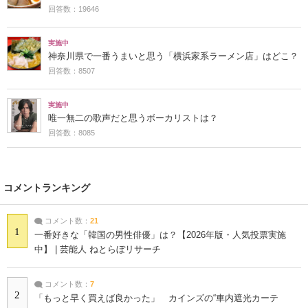
回答数：19646
実施中
神奈川県で一番うまいと思う「横浜家系ラーメン店」はどこ？
回答数：8507
実施中
唯一無二の歌声だと思うボーカリストは？
回答数：8085
コメントランキング
コメント数：
21
1
一番好きな「韓国の男性俳優」は？【2026年版・人気投票実施
中】 | 芸能人 ねとらぼリサーチ
コメント数：
7
2
「もっと早く買えば良かった」 カインズの“車内遮光カーテ