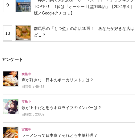
「神奈川県で人気のオーケー（スーパー）」ランキング
9
TOP10！ 1位は「オーケー 辻堂羽鳥店」【2024年8月
版／Googleクチコミ】
群馬県の「もつ煮」の名店10選！ あなたが好きな店は
10
どこ？
アンケート
実施中
声が好きな「日本のボーカリスト」は？
回答数：49468
実施中
歌が上手だと思うホロライブのメンバーは？
回答数：23859
実施中
ラーメンって日本食？それとも中華料理？