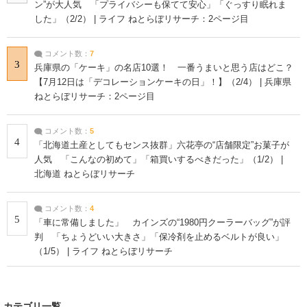
ン”が大人気 「プライバシーも保てて安心」「ぐっすり眠れま
した」（2/2） | ライフ ねとらぼリサーチ：2ページ目
コメント数：
7
3
兵庫県の「ケーキ」の名店10選！ 一番うまいと思う店はどこ？
【7月12日は「デコレーションケーキの日」！】（2/4） | 兵庫県
ねとらぼリサーチ：2ページ目
コメント数：
5
4
「北海道土産としてもセンス抜群」六花亭の“店舗限定”お菓子が
人気 「こんなの初めて」「箱買いするべきだった」（1/2） |
北海道 ねとらぼリサーチ
コメント数：
4
5
「車に常備しました」 カインズの“1980円クーラーバッグ”が評
判 「ちょうどいい大きさ」「保冷剤を止めるベルトが良い」
（1/5） | ライフ ねとらぼリサーチ
カテゴリ一覧