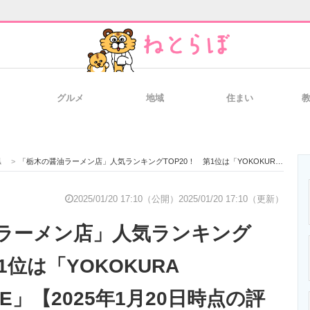
グルメ
地域
住まい
と未来を見通す
スマホと通信の最新トレンド
進化するPCとデ
県
>
「栃木の醤油ラーメン店」人気ランキングTOP20！ 第1位は「YOKOKURA STOREHOUSE」【2025年1月20日時点の評価／ラーメンデータベース】
のいまが分かる
企業ITのトレンドを詳説
経営リーダーの
2025/01/20 17:10（公開）
2025/01/20 17:10（更新）
ラーメン店」人気ランキング
T製品の総合サイト
IT製品の技術・比較・事例
製造業のIT導入
1位は「YOKOKURA
SE」【2025年1月20日時点の評