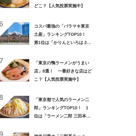
どこ？【人気投票実施中】
6
コスパ最強の「バラマキ東京
土産」ランキングTOP10！
第1位は「かりんといろは 24
個入」【2024年最新調査結
7
果】
「東京の鴨ラーメンがうまい
店」8選！ 一番好きな店はど
こ？【人気投票実施中】
8
「東京都で人気のラーメン二
郎」ランキングTOP10！ 1
位は「ラーメン二郎 三田本
店」【2024年4月版／Google
9
クチコミ調べ】