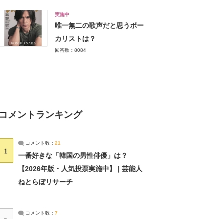
実施中
唯一無二の歌声だと思うボー
カリストは？
回答数：8084
コメントランキング
コメント数：
21
1
一番好きな「韓国の男性俳優」は？
【2026年版・人気投票実施中】 | 芸能人
ねとらぼリサーチ
コメント数：
7