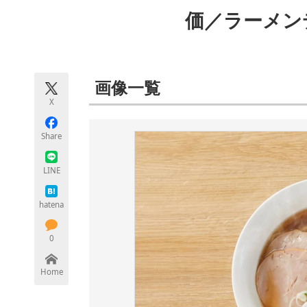
モノづくり技術者専門サイト
エレクトロ
価／ラーメン
ちょっと気になるネットの話題
画像一覧
X
Share
LINE
hatena
0
Home