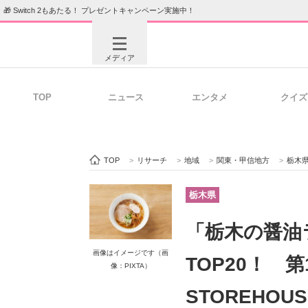
🎁 Switch 2もあたる！ プレゼントキャンペーン実施中！
メディア
TOP
ニュース
エンタメ
クイズ
注目記事を集めた総合ページ
ITの今
TOP
>
リサーチ
>
地域
>
関東・甲信地方
>
栃木
ビジネスと働き方のヒント
AI活用
栃木県
「栃木の醤油
ITエンジニア向け専門サイト
企業向けI
画像はイメージです（画
TOP20！ 第
像：PIXTA）
STOREHOU