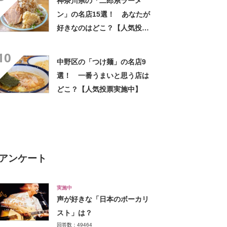
神奈川県の「二郎系ラーメ
ン」の名店15選！ あなたが
好きなのはどこ？【人気投票
実施中】
10
中野区の「つけ麺」の名店9
選！ 一番うまいと思う店は
どこ？【人気投票実施中】
アンケート
実施中
声が好きな「日本のボーカリ
スト」は？
回答数：49464