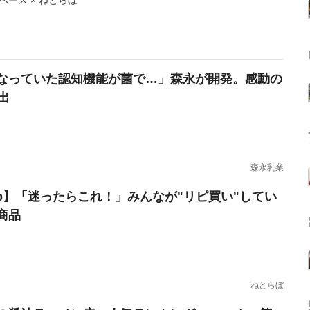
ース × ねとらぼ
なっていた認知機能が菌で…」森永が開発。感動の
出
森永乳業
erb】「迷ったらこれ！」みんなが"リピ買い"してい
商品
ねとらぼ