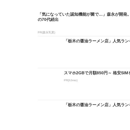
「気になっていた認知機能が菌で…」森永が開発
の70代続出
PR(森永乳業)
「栃木の醤油ラーメン店」人気ランキング
スマホ2GBで月額850円～ 格安S
PR(IIJmio)
「栃木の醤油ラーメン店」人気ランキング