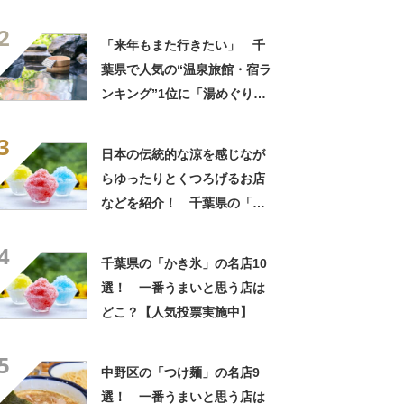
きるのが最高」「海と富士山
2
の絶景に感動」の声
「来年もまた行きたい」 千
葉県で人気の“温泉旅館・宿ラ
ンキング”1位に「湯めぐりで
きるのが最高」「海と富士山
3
の絶景に感動」の声
日本の伝統的な涼を感じなが
らゆったりとくつろげるお店
などを紹介！ 千葉県の「か
き氷」の名店10選！
4
千葉県の「かき氷」の名店10
選！ 一番うまいと思う店は
どこ？【人気投票実施中】
5
中野区の「つけ麺」の名店9
選！ 一番うまいと思う店は