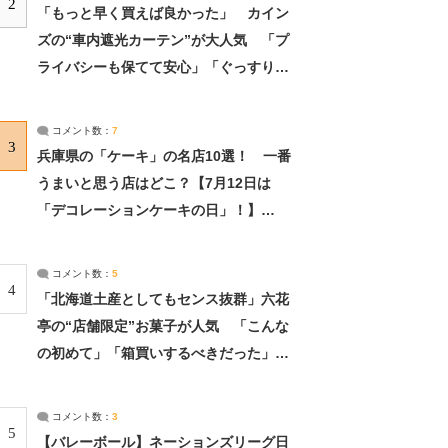
2
「もっと早く買えば良かった」 カイン
ズの“車内遮光カーテン”が大人気 「プ
ライバシーも保てて安心」「ぐっすり眠
れました」（2/2） | ライフ ねとらぼリ
サーチ：2ページ目
コメント数：
7
3
兵庫県の「ケーキ」の名店10選！ 一番
うまいと思う店はどこ？【7月12日は
「デコレーションケーキの日」！】
（2/4） | 兵庫県 ねとらぼリサーチ：2ペ
ージ目
コメント数：
5
4
「北海道土産としてもセンス抜群」六花
亭の“店舗限定”お菓子が人気 「こんな
の初めて」「箱買いするべきだった」
（1/2） | 北海道 ねとらぼリサーチ
コメント数：
3
5
【バレーボール】ネーションズリーグ日