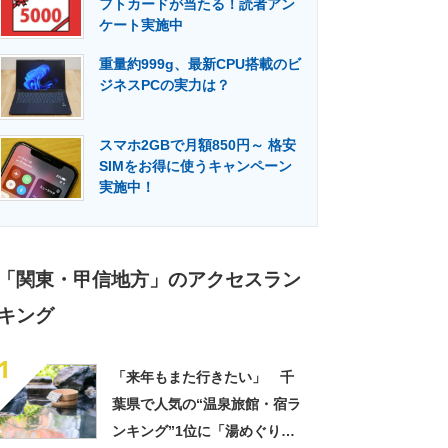
フトカードが当たる！読者アン
門メディア
建設×テクノロジーの最前線
ケート実施中
重量約999g、最新CPU搭載のビ
ジネスPCの実力は？
スマホ2GBで月額850円～ 格安
SIMをお得に使うキャンペーン
実施中！
「関東・甲信地方」のアクセスラン
キング
1
「来年もまた行きたい」 千
葉県で人気の“温泉旅館・宿ラ
ンキング”1位に「湯めぐりで