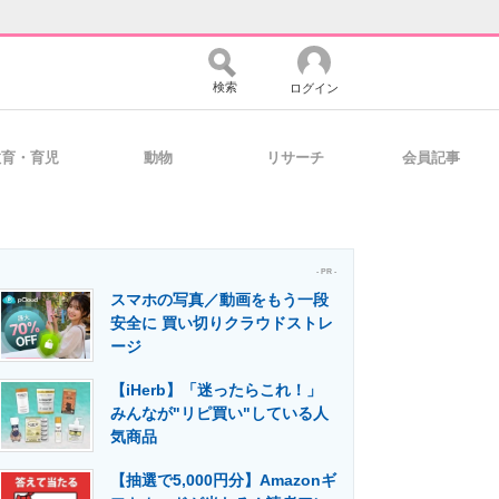
検索
ログイン
教育・育児
動物
リサーチ
会員記事
バイスの未来
好きが集まる 比べて選べる
- PR -
スマホの写真／動画をもう一段
コミュニティ
マーケ×ITの今がよく分かる
安全に 買い切りクラウドストレ
ージ
【iHerb】「迷ったらこれ！」
・活用を支援
みんなが"リピ買い"している人
気商品
【抽選で5,000円分】Amazonギ