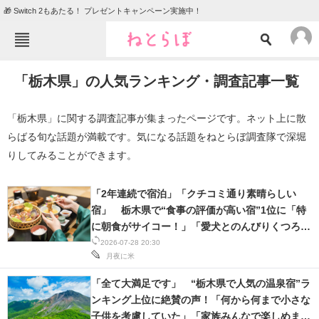
🎁 Switch 2もあたる！ プレゼントキャンペーン実施中！
ねとらぼメニュー
「栃木県」の人気ランキング・調査記事一覧
TOP
ニュース
エンタメ
クイズ
「栃木県」に関する調査記事が集まったページです。ネット上に散
らばる旬な話題が満載です。気になる話題をねとらぼ調査隊で深堀
グルメ
地域
りしてみることができます。
住まい
教育・育児
動物
リサーチ
「2年連続で宿泊」「クチコミ通り素晴らしい
宿」 栃木県で“食事の評価が高い宿”1位に「特
会員記事
に朝食がサイコー！」「愛犬とのんびりくつろげ
る」の声
2026-07-28 20:30
月夜に米
メディア
注目記事を集めた総合ページ
「全て大満足です」 “栃木県で人気の温泉宿”ラ
ンキング上位に絶賛の声！「何から何まで小さな
ITの今と未来を見通す
子供を考慮していた」「家族みんなで楽しめまし