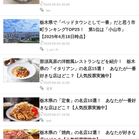
ース】
2025-05-03 20:00
kei
栃木県で「ベッドタウンとして一番」だと思う市
町ランキングTOP25！ 第1位は「小山市」
【2025年4月18日時点】
2025-05-03 09:50
しゅいわ
那須高原の洋館風レストランなどを紹介！ 栃木
県の「イタリアン」の名店15選！ あなたが一番
好きな店はどこ？【人気投票実施中】
2025-04-29 11:00
道草
栃木県の「定食」の名店10選！ あなたが一番好
きな店はどこ？【人気投票実施中】
2025-04-27 19:50
yuri
栃木県の「焼肉」の名店12選！ あなたが好きな