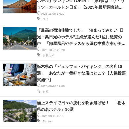
ホテル」ランキングTOP24！ 第1位は「ザ・リ
ッツ・カールトン日光」【2025年最新調査結
果】
2025-11-08 17:30
スミ
「最高の宿泊体験でした」 泊まってみたい“日
光・奥日光のホテル”主婦が選んだ1位に絶賛の
声 「部屋風呂やテラスから望む中禅寺湖が美し
い」「温泉が味わえるのもいい」
2025-10-22 20:20
月夜に米
栃木県の「ビュッフェ・バイキング」の名店10
選！ あなたが一番好きな店はどこ？【人気投票
実施中】
2025-09-28 17:00
道草
極上ステイで日々の疲れを吹き飛ばせ！ 「栃木
県の名ホテル」10選
2025-08-11 11:30
Dopey