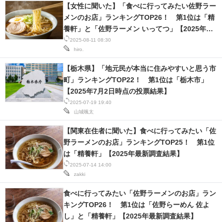
【女性に聞いた】「食べに行ってみたい佐野ラー
メンのお店」ランキングTOP26！ 第1位は「精
養軒」と「佐野ラーメン いってつ」【2025年最
新調査結果】
2025-08-11 08:30
hiro.
【栃木県】「地元民が本当に住みやすいと思う市
町」ランキングTOP22！ 第1位は「栃木市」
【2025年7月2日時点の投票結果】
2025-07-19 19:40
山城颯太
【関東在住者に聞いた】食べに行ってみたい「佐
野ラーメンのお店」ランキングTOP25！ 第1位
は「精養軒」【2025年最新調査結果】
2025-07-14 14:00
zakki
食べに行ってみたい「佐野ラーメンのお店」ラン
キングTOP26！ 第1位は「佐野らーめん 佐よ
し」と「精養軒」【2025年最新調査結果】