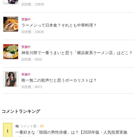
回答数：23836
実施中
ラーメンって日本食？それとも中華料理？
回答数：19635
実施中
神奈川県で一番うまいと思う「横浜家系ラーメン店」はどこ？
回答数：8502
実施中
唯一無二の歌声だと思うボーカリストは？
回答数：8072
コメントランキング
コメント数：
21
1
一番好きな「韓国の男性俳優」は？【2026年版・人気投票実施