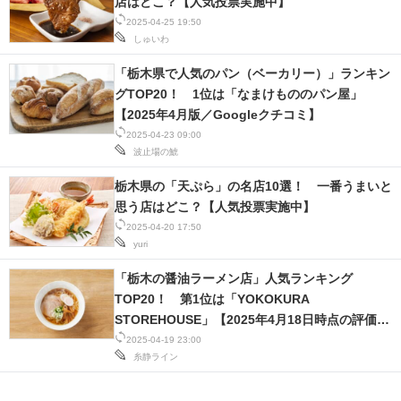
店はどこ？【人気投票実施中】
2025-04-25 19:50
しゅいわ
「栃木県で人気のパン（ベーカリー）」ランキン
グTOP20！ 1位は「なまけもののパン屋」
【2025年4月版／Googleクチコミ】
2025-04-23 09:00
波止場の鯱
栃木県の「天ぷら」の名店10選！ 一番うまいと
思う店はどこ？【人気投票実施中】
2025-04-20 17:50
yuri
「栃木の醤油ラーメン店」人気ランキング
TOP20！ 第1位は「YOKOKURA
STOREHOUSE」【2025年4月18日時点の評価／
ラーメンデータベース】
2025-04-19 23:00
糸静ライン