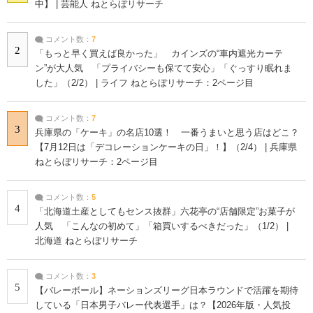
中】 | 芸能人 ねとらぼリサーチ
コメント数：
7
2
「もっと早く買えば良かった」 カインズの“車内遮光カーテ
ン”が大人気 「プライバシーも保てて安心」「ぐっすり眠れま
した」（2/2） | ライフ ねとらぼリサーチ：2ページ目
コメント数：
7
3
兵庫県の「ケーキ」の名店10選！ 一番うまいと思う店はどこ？
【7月12日は「デコレーションケーキの日」！】（2/4） | 兵庫県
ねとらぼリサーチ：2ページ目
コメント数：
5
4
「北海道土産としてもセンス抜群」六花亭の“店舗限定”お菓子が
人気 「こんなの初めて」「箱買いするべきだった」（1/2） |
北海道 ねとらぼリサーチ
コメント数：
3
5
【バレーボール】ネーションズリーグ日本ラウンドで活躍を期待
している「日本男子バレー代表選手」は？【2026年版・人気投