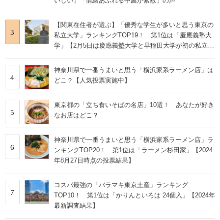
いしい」「情緒あふれる中庭が素敵」の声
【関東在住者が選ぶ】「優秀な学生が多いと思う東京の
3
私立大学」ランキングTOP19！ 第1位は「慶應義塾大
学」【2月5日は慶應義塾大学と早稲田大学が初の私立大
学として認可された日】
神奈川県で一番うまいと思う「横浜家系ラーメン店」は
4
どこ？【人気投票実施中】
東京都の「立ち食いそばの名店」10選！ あなたが好き
5
なお店はどこ？
神奈川県で一番うまいと思う「横浜家系ラーメン店」ラ
6
ンキングTOP20！ 第1位は「ラーメン杉田家」【2024
年8月27日時点の投票結果】
コスパ最強の「バラマキ東京土産」ランキング
7
TOP10！ 第1位は「かりんといろは 24個入」【2024年
最新調査結果】