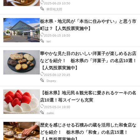
2025-06-29 10:50
林田祐太郎
栃木県・地元民が「本当に住みやすい」と思う市
町は？【人気投票実施中】
2025-06-15 19:50
kei
華やかな見た目のおいしい洋菓子が楽しめるお店
などを紹介！ 栃木県の「洋菓子」の名店10選！
【人気投票実施中】
2025-06-12 20:45
Dopey
【栃木県】地元民＆観光客に愛されるケーキの名
店10選！苺スイーツも充実
2025-05-14 19:30
zakki
歴史を感じさせる石積みの蔵を活用した和食店な
どを紹介！ 栃木県の「和食」の名店15選！
【人気投票実施中】