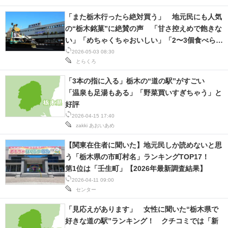
「また栃木行ったら絶対買う」 地元民にも人気
の“栃木銘菓”に絶賛の声 「甘さ控えめで飽きな
い」「めちゃくちゃおいしい」「2〜3個食べられ
る」
2026-05-03 08:30
とらくろ
「3本の指に入る」栃木の“道の駅”がすごい
「温泉も足湯もある」「野菜買いすぎちゃう」と
好評
2026-04-15 17:40
zakki
あおいあめ
【関東在住者に聞いた】地元民しか読めないと思
う「栃木県の市町村名」ランキングTOP17！
第1位は「壬生町」【2026年最新調査結果】
2026-04-11 09:00
センター
「見応えがあります」 女性に聞いた“栃木県で
好きな道の駅”ランキング！ クチコミでは「新