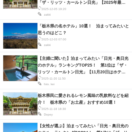
「ザ・リッツ・カールトン日光」【2025年最新
調査結果】
2025-12-05 19:20
zakki
「栃木県の名ホテル」10選！ 泊まってみたいと
思うのはどこ？
2025-12-03 07:00
zakki
【主婦に聞いた】泊まってみたい「日光・奥日光
のホテル」ランキングTOP25！ 第1位は「ザ・
リッツ・カールトン日光」【11月20日はホテル
の日】
2025-11-20 11:50
hiro.
kei
栃木県民に愛されるレモン風味の乳飲料などを紹
介！ 栃木県の「お土産」おすすめ10選！
2025-11-18 18:30
Dopey
【女性が選ぶ】泊まってみたい「日光・奥日光の