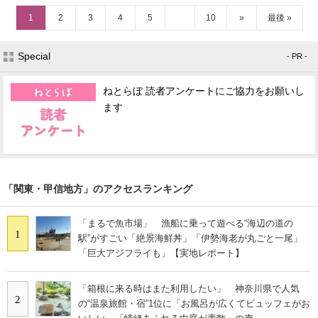
1
2
3
4
5
10
»
最後 »
Special
- PR -
ねとらぼ 読者アンケートにご協力をお願いし
ます
「関東・甲信地方」のアクセスランキング
「まるで魚市場」 漁船に乗って遊べる“海辺の道の
1
駅”がすごい「絶景海鮮丼」「伊勢海老が丸ごと一尾」
「巨大アジフライも」【実地レポート】
「箱根に来る時はまた利用したい」 神奈川県で人気
2
の“温泉旅館・宿”1位に「お風呂が広くてビュッフェがお