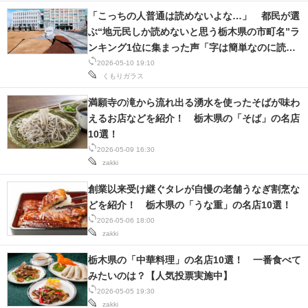
「こっちの人普通は読めないよな…」 都民が選
ぶ“地元民しか読めないと思う栃木県の市町名”ラ
ンキング1位に集まった声「字は簡単なのに読め
ない」「まあ…読める」という人も
2026-05-10 19:10
くもりガラス
満願寺の滝から流れ出る湧水を使ったそばが味わ
えるお店などを紹介！ 栃木県の「そば」の名店
10選！
2026-05-09 16:30
zakki
創業以来受け継ぐタレが自慢の老舗うなぎ割烹な
どを紹介！ 栃木県の「うな重」の名店10選！
2026-05-06 18:00
zakki
栃木県の「中華料理」の名店10選！ 一番食べて
みたいのは？【人気投票実施中】
2026-05-05 19:30
zakki