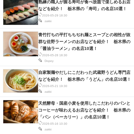
熟練の職人が握る寿司が食べ放題で楽しめるお店
IT製品の技術・比較・事例
などを紹介！ 栃木県の「寿司」の名店10選！
2026-05-29 18:30
製造業のIT導入・活用を支援
zakki
モノづくり技術者専門サイト
青竹打ちの平打ちちぢれ麺とスープとの相性が抜
群な佐野ラーメンのお店などを紹介！ 栃木県の
エレクトロニクス専門サイト
「醤油ラーメン」の名店10選！
2026-05-28 18:30
電子設計の基本と応用
Dopey
エネルギーの専門メディア
自家製麺やだしにこだわった武蔵野うどん専門店
などを紹介！ 栃木県の「うどん」の名店10選！
建設×テクノロジーの最前線
2026-05-21 19:30
zakki
ちょっと気になるネットの話題
天然酵母・国産小麦を使用したこだわりのパンと
コーヒーが味わえるお店などを紹介！ 栃木県の
「パン（ベーカリー）」の名店10選！
2026-05-16 10:30
zakki