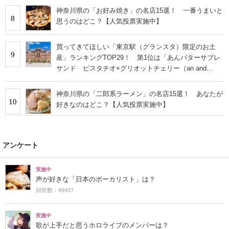
神奈川県の「お好み焼き」の名店15選！ 一番うまいと
8
思うのはどこ？【人気投票実施中】
買ってきてほしい「東京駅（グランスタ）限定のお土
9
産」ランキングTOP29！ 第1位は「あんバターサブレ
サンド ピスタチオ×グリオットチェリー（an and
an）」【2026年最新調査結果】
神奈川県の「二郎系ラーメン」の名店15選！ あなたが
10
好きなのはどこ？【人気投票実施中】
アンケート
実施中
声が好きな「日本のボーカリスト」は？
回答数：49437
実施中
歌が上手だと思うホロライブのメンバーは？