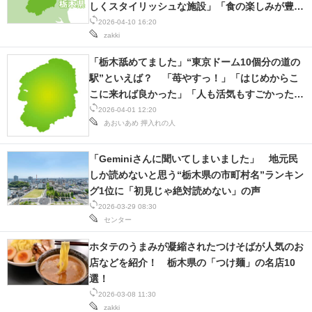
しくスタイリッシュな施設」「食の楽しみが豊
富」の声
2026-04-10 16:20
zakki
「栃木舐めてました」“東京ドーム10個分の道の
駅”といえば？ 「苺やすっ！」「はじめからこ
こに来れば良かった」「人も活気もすごかった」
と驚きの人続出
2026-04-01 12:20
あおいあめ
押入れの人
「Geminiさんに聞いてしまいました」 地元民
しか読めないと思う“栃木県の市町村名”ランキン
グ1位に「初見じゃ絶対読めない」の声
2026-03-29 08:30
センター
ホタテのうまみが凝縮されたつけそばが人気のお
店などを紹介！ 栃木県の「つけ麺」の名店10
選！
2026-03-08 11:30
zakki