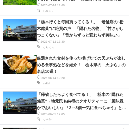
た」
2026-07-14 18:40
スマホと通信の最新トレンド
ハルミチ
「栃木行くと毎回買ってくる！」 老舗店の“栃
進化するPCとデバイスの未来
木銘菓”に絶賛の声 「隠れた名物」「甘さがし
好きが集まる 比べて選べる
つこくない」「昔からずっと変わらず美味い」
2026-07-12 17:30
ビジネスと働き方のヒント
とらくろ
厳選された食材を使った揚げたての天ぷらが楽し
AI活用のいまが分かる
める食事処などを紹介！ 栃木県の「天ぷら」の
名店10選！
企業ITのトレンドを詳説
2026-06-14 12:20
zakki
経営リーダーのコミュニティ
「帰省したらよく食べてる！」 栃木の“隠れた
マーケ×ITの今がよく分かる
銘菓”→地元民も納得のクオリティーに「風味豊
かでおいしい」「2～3個一気に食べちゃう」と絶
ITエンジニア向け専門サイト
賛の声
2026-06-05 19:05
ツナ缶
企業向けIT製品の総合サイト