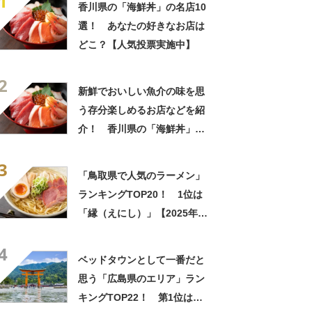
1
香川県の「海鮮丼」の名店10
選！ あなたの好きなお店は
どこ？【人気投票実施中】
2
新鮮でおいしい魚介の味を思
う存分楽しめるお店などを紹
介！ 香川県の「海鮮丼」の
名店10選！
3
「鳥取県で人気のラーメン」
ランキングTOP20！ 1位は
「縁（えにし）」【2025年3
月版／Googleクチコミ】
4
ベッドタウンとして一番だと
思う「広島県のエリア」ラン
キングTOP22！ 第1位は