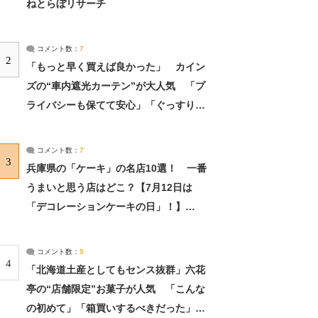
ねとらぼリサーチ
コメント数：
7
2
「もっと早く買えば良かった」 カイン
ズの“車内遮光カーテン”が大人気 「プ
ライバシーも保てて安心」「ぐっすり眠
れました」（2/2） | ライフ ねとらぼリ
サーチ：2ページ目
コメント数：
7
3
兵庫県の「ケーキ」の名店10選！ 一番
うまいと思う店はどこ？【7月12日は
「デコレーションケーキの日」！】
（2/4） | 兵庫県 ねとらぼリサーチ：2ペ
ージ目
コメント数：
5
4
「北海道土産としてもセンス抜群」六花
亭の“店舗限定”お菓子が人気 「こんな
の初めて」「箱買いするべきだった」