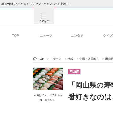
🎁 Switch 2もあたる！ プレゼントキャンペーン実施中！
メディア
TOP
ニュース
エンタメ
クイズ
注目記事を集めた総合ページ
ITの今
TOP
>
リサーチ
>
地域
>
中国・四国地方
>
岡山
ビジネスと働き方のヒント
AI活用
岡山県
「岡山県の寿
ITエンジニア向け専門サイト
企業向けI
番好きなのは
画像はイメージです（画
像：写真AC）