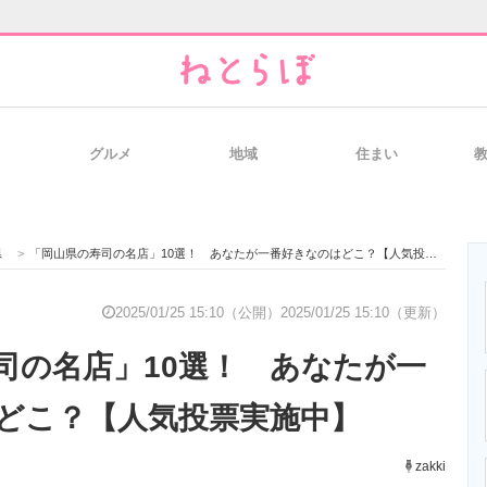
グルメ
地域
住まい
と未来を見通す
スマホと通信の最新トレンド
進化するPCとデ
県
>
「岡山県の寿司の名店」10選！ あなたが一番好きなのはどこ？【人気投票実施中】
のいまが分かる
企業ITのトレンドを詳説
経営リーダーの
2025/01/25 15:10（公開）
2025/01/25 15:10（更新）
司の名店」10選！ あなたが一
T製品の総合サイト
IT製品の技術・比較・事例
製造業のIT導入
どこ？【人気投票実施中】
zakki