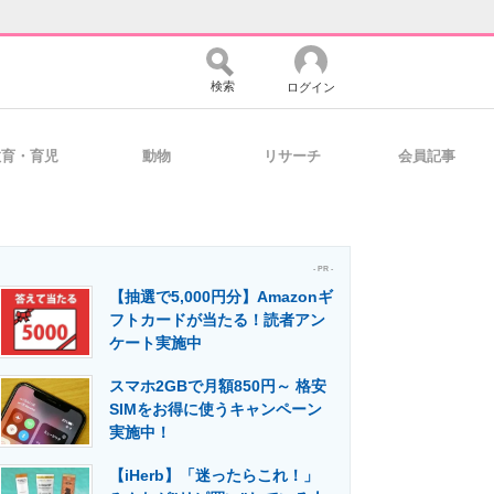
検索
ログイン
教育・育児
動物
リサーチ
会員記事
バイスの未来
好きが集まる 比べて選べる
- PR -
【抽選で5,000円分】Amazonギ
コミュニティ
マーケ×ITの今がよく分かる
フトカードが当たる！読者アン
ケート実施中
スマホ2GBで月額850円～ 格安
・活用を支援
SIMをお得に使うキャンペーン
実施中！
【iHerb】「迷ったらこれ！」