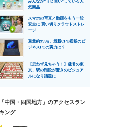
みんなが"リピ買い"している人
門メディア
建設×テクノロジーの最前線
気商品
スマホの写真／動画をもう一段
安全に 買い切りクラウドストレ
ージ
重量約999g、最新CPU搭載のビ
ジネスPCの実力は？
【思わず見ちゃう！】猛暑の東
京、駅の階段が驚きのビジュア
ルになり話題に
「中国・四国地方」のアクセスラン
キング