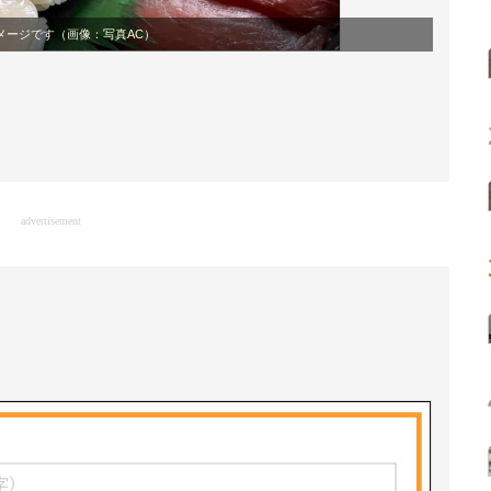
メージです（
画像：写真AC
）
advertisement