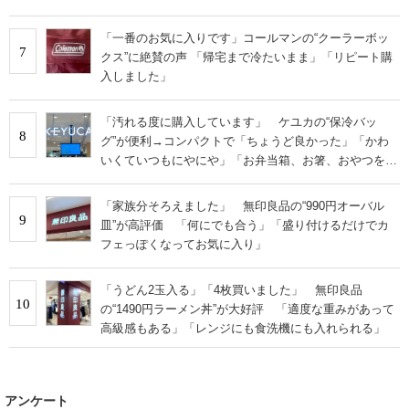
「一番のお気に入りです」コールマンの“クーラーボッ
7
クス”に絶賛の声 「帰宅まで冷たいまま」「リピート購
入しました」
「汚れる度に購入しています」 ケユカの“保冷バッ
8
グ”が便利→コンパクトで「ちょうど良かった」「かわ
いくていつもにやにや」「お弁当箱、お箸、おやつを入
れるのに十分」
「家族分そろえました」 無印良品の“990円オーバル
9
皿”が高評価 「何にでも合う」「盛り付けるだけでカ
フェっぽくなってお気に入り」
「うどん2玉入る」「4枚買いました」 無印良品
10
の“1490円ラーメン丼”が大好評 「適度な重みがあって
高級感もある」「レンジにも食洗機にも入れられる」
アンケート