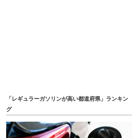
企業向けIT製品の総合サイト
IT製品の技術・比較・事例
製造業のIT導入・活用を支援
モノづくり技術者専門サイト
エレクトロニクス専門サイト
電子設計の基本と応用
エネルギーの専門メディア
「レギュラーガソリンが高い都道府県」ランキン
建設×テクノロジーの最前線
グ
ちょっと気になるネットの話題