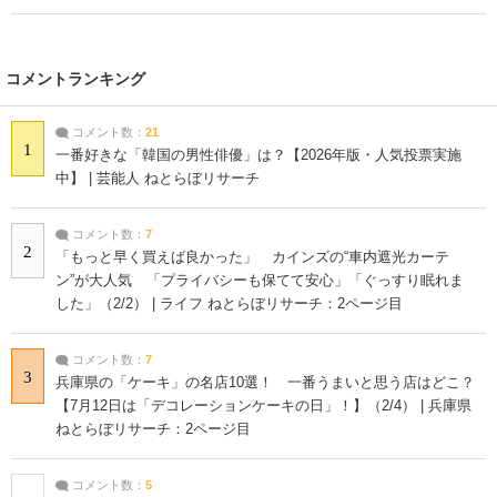
コメントランキング
コメント数：
21
1
一番好きな「韓国の男性俳優」は？【2026年版・人気投票実施
中】 | 芸能人 ねとらぼリサーチ
コメント数：
7
2
「もっと早く買えば良かった」 カインズの“車内遮光カーテ
ン”が大人気 「プライバシーも保てて安心」「ぐっすり眠れま
した」（2/2） | ライフ ねとらぼリサーチ：2ページ目
コメント数：
7
3
兵庫県の「ケーキ」の名店10選！ 一番うまいと思う店はどこ？
【7月12日は「デコレーションケーキの日」！】（2/4） | 兵庫県
ねとらぼリサーチ：2ページ目
コメント数：
5