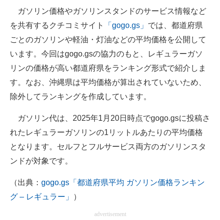
ガソリン価格やガソリンスタンドのサービス情報など
ITの今と未来を見通す
を共有するクチコミサイト
「gogo.gs」
では、都道府県
ごとのガソリンや軽油・灯油などの平均価格を公開して
スマホと通信の最新トレンド
います。今回はgogo.gsの協力のもと、レギュラーガソ
進化するPCとデバイスの未来
リンの価格が高い都道府県をランキング形式で紹介しま
す。なお、沖縄県は平均価格が算出されていないため、
好きが集まる 比べて選べる
除外してランキングを作成しています。
ビジネスと働き方のヒント
ガソリン代は、2025年1月20日時点でgogo.gsに投稿さ
AI活用のいまが分かる
れたレギュラーガソリンの1リットルあたりの平均価格
となります。セルフとフルサービス両方のガソリンスタ
企業ITのトレンドを詳説
ンドが対象です。
経営リーダーのコミュニティ
（出典：
gogo.gs「都道府県平均 ガソリン価格ランキン
マーケ×ITの今がよく分かる
グ – レギュラー」
）
ITエンジニア向け専門サイト
advertisement