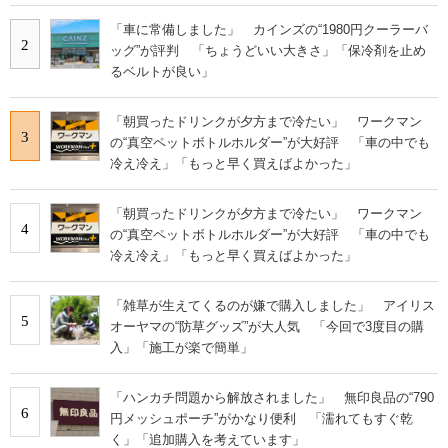
「車に常備しました」 カインズの“1980円クーラーバ
2
ッグ”が評判 「ちょうどいい大きさ」「保冷剤を止め
るベルトが良い」
「朝買ったドリンクが夕方まで冷たい」 ワークマン
3
の“真空ペットボトルホルダー”が大好評 「車の中でも
冷え冷え」「もっと早く買えばよかった」
「朝買ったドリンクが夕方まで冷たい」 ワークマン
4
の“真空ペットボトルホルダー”が大好評 「車の中でも
冷え冷え」「もっと早く買えばよかった」
「雑草が生えてくるのが嫌で購入しました」 アイリス
5
オーヤマの“防草グッズ”が大人気 「今回で3度目の購
入」「施工が楽で簡単」
「ハンカチ問題から解放されました」 無印良品の“790
6
円メッシュポーチ”がかなり便利 「濡れてもすぐ乾
く」「追加購入を考えています」