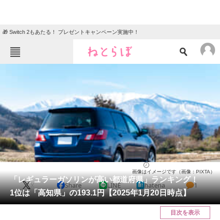
🎁 Switch 2もあたる！ プレゼントキャンペーン実施中！
ねとらぼメニュー
TOP
ニュース
エンタメ
クイズ
グルメ
地域
住まい
教育・育児
動物
リサーチ
ライフ
2025/01/22 08:40（公開）
画像はイメージです（画像：PIXTA）
会員記事
「レギュラーガソリンが高い都道府県」ランキング！
X
Share
LINE
hatena
1
1位は「高知県」の193.1円【2025年1月20日時点】
メディア
目次を表示
注目記事を集めた総合ページ