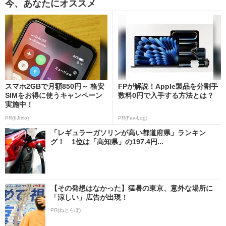
今、あなたにオススメ
スマホ2GBで月額850円～ 格安
FPが解説！Apple製品を分割手
SIMをお得に使うキャンペーン
数料0円で入手する方法とは？
実施中！
PR(IIJmio)
PR(Fav-Log)
「レギュラーガソリンが高い都道府県」ランキン
グ！ 1位は「高知県」の197.4円...
【その発想はなかった】猛暑の東京、意外な場所に
「涼しい」広告が出現！
PR(ねとらぼ)