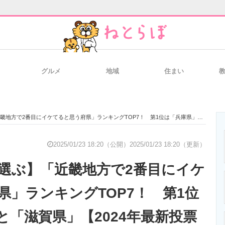
グルメ
地域
住まい
と未来を見通す
スマホと通信の最新トレンド
進化するPCとデ
2番目にイケてると思う府県」ランキングTOP7！ 第1位は「兵庫県」と「滋賀県」【2024年最新投票結果】
のいまが分かる
企業ITのトレンドを詳説
経営リーダーの
2025/01/23 18:20（公開）
2025/01/23 18:20（更新）
が選ぶ】「近畿地方で2番目にイケ
T製品の総合サイト
IT製品の技術・比較・事例
製造業のIT導入
県」ランキングTOP7！ 第1位
と「滋賀県」【2024年最新投票