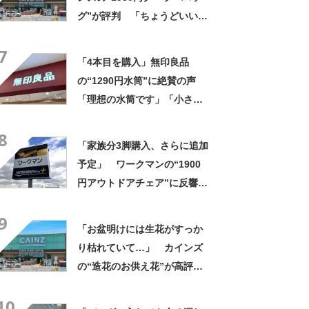
グ”が評判 「ちょうどいい大
きさ」「保冷剤を止めるベル
7
トが良い」
「4本目を購入」無印良品
の“1290円水筒”に絶賛の声
「理想の水筒です」「小さす
ぎず大きすぎずちょうど良
8
い」「液漏れしにくく安心」
「家族分3脚購入、さらに追加
予定」 ワークマンの“1900
円アウトドアチェア”に反響
「90キロ級でも安心して座れ
9
た」「キャンプの1軍」の声
「お盆明けには生花がすっか
り枯れていて…」 カインズ
の“造花のお供え花”が高評
価 「枯れずに飾れて助か
10
る」「遠くからでもきれい」