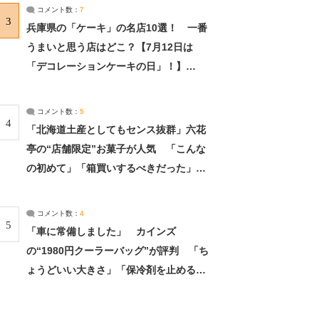
サーチ：2ページ目
コメント数：
7
3
兵庫県の「ケーキ」の名店10選！ 一番
うまいと思う店はどこ？【7月12日は
「デコレーションケーキの日」！】
（2/4） | 兵庫県 ねとらぼリサーチ：2ペ
ージ目
コメント数：
5
4
「北海道土産としてもセンス抜群」六花
亭の“店舗限定”お菓子が人気 「こんな
の初めて」「箱買いするべきだった」
（1/2） | 北海道 ねとらぼリサーチ
コメント数：
4
5
「車に常備しました」 カインズ
の“1980円クーラーバッグ”が評判 「ち
ょうどいい大きさ」「保冷剤を止めるベ
ルトが良い」（1/5） | ライフ ねとらぼ
リサーチ