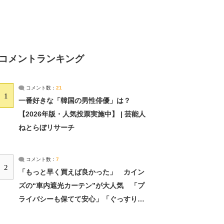
コメントランキング
コメント数：
21
1
一番好きな「韓国の男性俳優」は？
【2026年版・人気投票実施中】 | 芸能人
ねとらぼリサーチ
コメント数：
7
2
「もっと早く買えば良かった」 カイン
ズの“車内遮光カーテン”が大人気 「プ
ライバシーも保てて安心」「ぐっすり眠
れました」（2/2） | ライフ ねとらぼリ