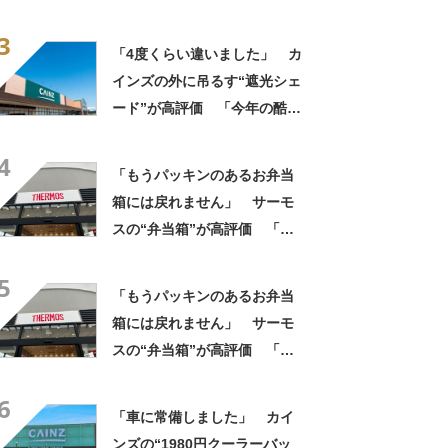
評 「良すぎて家族分購入」
3
「朝のコーヒーが昼過ぎまで
「4度くらい違いました」 カ
温かい」
インズの外に吊るす“遮光シェ
ード”が高評価 「今年の酷暑
にも活躍」「風通しもよくし
4
っかり遮光」の声
「もうパッキンのあるお弁当
箱には戻れません」 サーモ
スの“弁当箱”が高評価 「想
像以上に洗いやすい」「ご飯
5
もへばりつかない」
「もうパッキンのあるお弁当
箱には戻れません」 サーモ
スの“弁当箱”が高評価 「想
像以上に洗いやすい」「ご飯
6
もへばりつかない」
「車に常備しました」 カイ
ンズの“1980円クーラーバッ