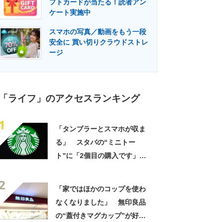
フトカードが当たる！読者アン
門メディア
建設×テクノロジーの最前線
ケート実施中
スマホの写真／動画をもう一段
安全に 買い切りクラウドストレ
ージ
「ライフ」のアクセスランキング
1
「タンブラーとスマホが収ま
る」 スタバの“ミニトー
ト”に「2個目の購入です」
「夏らしく涼しげ、そして軽
2
い」「店舗で見つけて即購入
「家ではほかのコップを使わ
しちゃいました」の声
なくなりました」 無印良品
の“蓋付きマグカップ”が好