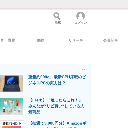
検索
ログイン
教育・育児
動物
リサーチ
会員記事
バイスの未来
好きが集まる 比べて選べる
- PR -
重量約999g、最新CPU搭載のビ
コミュニティ
マーケ×ITの今がよく分かる
ジネスPCの実力は？
【iHerb】「迷ったらこれ！」
・活用を支援
みんなが"リピ買い"している人
気商品
【抽選で5,000円分】Amazonギ