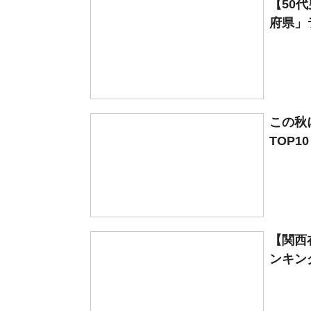
【50
府県」ラ
この秋
TOP1
【関西
ンキング