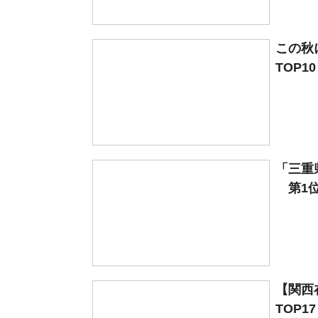
この秋
TOP1
「三重
第1位は
【関西
TOP1