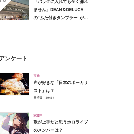
「バッグに入れても全く漏れ
ません」DEAN＆DELUCA
の“ふた付きタンブラー”が高
評価 「冷めない、漏れな
い。いいね！」「もう1点購入
を検討してます」「シンプル
で高級感◎」
アンケート
実施中
声が好きな「日本のボーカリ
スト」は？
回答数：49484
実施中
歌が上手だと思うホロライブ
のメンバーは？