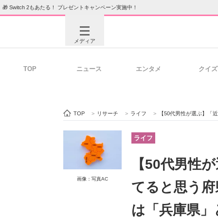
🎁 Switch 2もあたる！ プレゼントキャンペーン実施中！
メディア
TOP
ニュース
エンタメ
クイズ
注目記事を集めた総合ページ
ITの今
TOP
>
リサーチ
>
ライフ
>
【50代男性が選ぶ】「近畿地方で
ビジネスと働き方のヒント
AI活用
ライフ
【50代男性
ITエンジニア向け専門サイト
企業向けI
画像：写真AC
てると思う府
は「兵庫県」