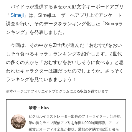
バイドゥが提供するきせかえ顔文字キーボードアプリ
ITの今と未来を見通す
「
Simeji
」は、Simejiユーザーへアプリ上でアンケート
調査を行い、そのデータをランキング化した「Simejiラ
スマホと通信の最新トレンド
ンキング」を発表しました。
進化するPCとデバイスの未来
今回は、その中からZ世代が選んだ「おむすびをおい
好きが集まる 比べて選べる
しそう食べるキャラ」ランキングを紹介します。Z世代
の多くの人から「おむすびをおいしそうに食べる」と思
ビジネスと働き方のヒント
われたキャラクターは誰だったのでしょうか。さっそく
AI活用のいまが分かる
ランキングを見ていきましょう！
企業ITのトレンドを詳説
※本ページはアフィリエイトプログラムによる収益を得ています
経営リーダーのコミュニティ
筆者：hiro.
マーケ×ITの今がよく分かる
ピクセルイラストレーター出身のフリーライター。記事執
筆の傍らライブ配信アプリを年間4,000時間視聴。アニメ
ITエンジニア向け専門サイト
鑑賞とオーディオ全般が趣味。愛知の片隅で猫2匹と暮ら