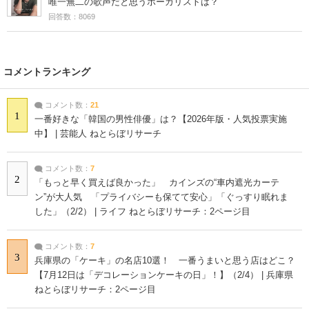
唯一無二の歌声だと思うボーカリストは？
回答数：8069
コメントランキング
コメント数：
21
1
一番好きな「韓国の男性俳優」は？【2026年版・人気投票実施
中】 | 芸能人 ねとらぼリサーチ
コメント数：
7
2
「もっと早く買えば良かった」 カインズの“車内遮光カーテ
ン”が大人気 「プライバシーも保てて安心」「ぐっすり眠れま
した」（2/2） | ライフ ねとらぼリサーチ：2ページ目
コメント数：
7
3
兵庫県の「ケーキ」の名店10選！ 一番うまいと思う店はどこ？
【7月12日は「デコレーションケーキの日」！】（2/4） | 兵庫県
ねとらぼリサーチ：2ページ目