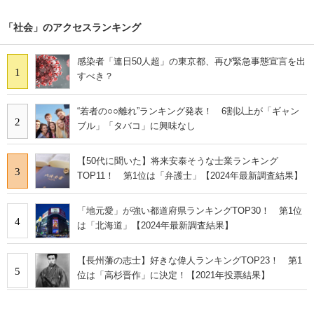
「社会」のアクセスランキング
感染者「連日50人超」の東京都、再び緊急事態宣言を出
1
すべき？
“若者の○○離れ”ランキング発表！ 6割以上が「ギャン
2
ブル」「タバコ」に興味なし
【50代に聞いた】将来安泰そうな士業ランキング
3
TOP11！ 第1位は「弁護士」【2024年最新調査結果】
「地元愛」が強い都道府県ランキングTOP30！ 第1位
4
は「北海道」【2024年最新調査結果】
【長州藩の志士】好きな偉人ランキングTOP23！ 第1
5
位は「高杉晋作」に決定！【2021年投票結果】