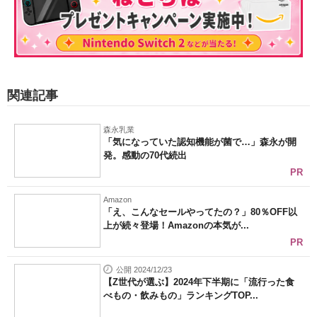
関連記事
森永乳業
「気になっていた認知機能が菌で…」森永が開
発。感動の70代続出
PR
Amazon
「え、こんなセールやってたの？」80％OFF以
上が続々登場！Amazonの本気が...
PR
公開 2024/12/23
【Z世代が選ぶ】2024年下半期に「流行った食
べもの・飲みもの」ランキングTOP...