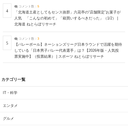
コメント数：
5
4
「北海道土産としてもセンス抜群」六花亭の“店舗限定”お菓子が
人気 「こんなの初めて」「箱買いするべきだった」（1/2） |
北海道 ねとらぼリサーチ
コメント数：
3
5
【バレーボール】ネーションズリーグ日本ラウンドで活躍を期待
している「日本男子バレー代表選手」は？【2026年版・人気投
票実施中】（投票結果） | スポーツ ねとらぼリサーチ
カテゴリ一覧
IT・科学
エンタメ
グルメ