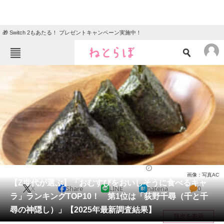
🎁 Switch 2もあたる！ プレゼントキャンペーン実施中！
ねとらぼメニュー
TOP
ニュース
エンタメ
クイズ
グルメ
地域
住まい
教育・育児
動物
リサーチ
社会
2025/01/29 17:40（公開）
画像：写真AC
会員記事
【Z世代が選ぶ】「おむすびをおいしそうに食べるキャ
X
Share
LINE
hatena
0
ラ」ランキングTOP10！ 第1位は「荻野千尋（千と千
メディア
尋の神隠し）」【2025年最新調査結果】
目次を表示
注目記事を集めた総合ページ