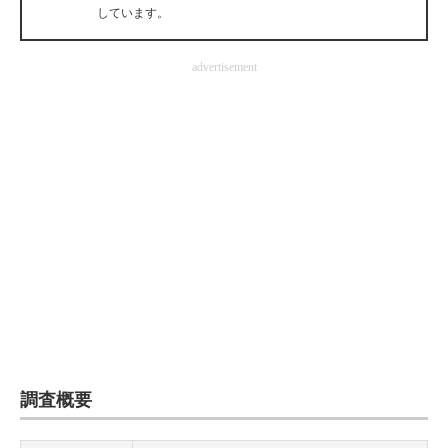
しています。
企業向けIT製品の総合サイト
IT製品の技術・比較・事例
advertisement
製造業のIT導入・活用を支援
モノづくり技術者専門サイト
エレクトロニクス専門サイト
電子設計の基本と応用
エネルギーの専門メディア
建設×テクノロジーの最前線
ちょっと気になるネットの話題
調査概要