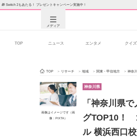
🎁 Switch 2もあたる！ プレゼントキャンペーン実施中！
メディア
TOP
ニュース
エンタメ
クイズ
注目記事を集めた総合ページ
ITの今
TOP
>
リサーチ
>
地域
>
関東・甲信地方
>
神奈
ビジネスと働き方のヒント
AI活用
神奈川県
「神奈川県で
ITエンジニア向け専門サイト
企業向けI
画像はイメージです（画
グTOP10！
像：PIXTA）
ル 横浜西口校