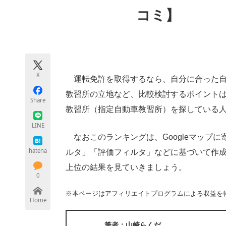
モノづくり技術者専門サイト
エレクトロ
コミ】
ちょっと気になるネットの話題
X
運転免許を取得するなら、自分に合った自
教習所の立地など、比較検討するポイント
Share
教習所（指定自動車教習所）を探している人に
LINE
なおこのランキングは、Googleマップ
hatena
ルタ」「評価フィルタ」などに基づいて作成さ
上位の結果を見ていきましょう。
0
※本ページはアフィリエイトプログラムによる収益を
Home
筆者：山崎らくだ