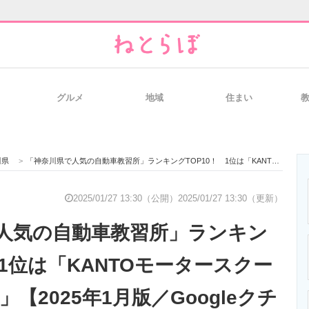
グルメ
地域
住まい
と未来を見通す
スマホと通信の最新トレンド
進化するPCとデ
川県
>
「神奈川県で人気の自動車教習所」ランキングTOP10！ 1位は「KANTOモータースクール 横浜西口校」【2025年1月版／Googleクチコミ】
のいまが分かる
企業ITのトレンドを詳説
経営リーダーの
2025/01/27 13:30（公開）
2025/01/27 13:30（更新）
人気の自動車教習所」ランキン
T製品の総合サイト
IT製品の技術・比較・事例
製造業のIT導入
 1位は「KANTOモータースクー
」【2025年1月版／Googleクチ