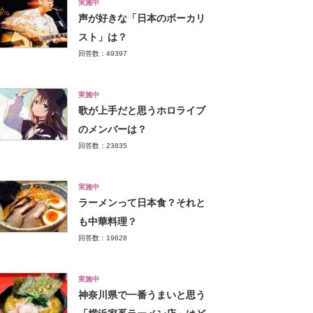
実施中
声が好きな「日本のボーカリ
スト」は？
回答数：49397
実施中
歌が上手だと思うホロライブ
のメンバーは？
回答数：23835
実施中
ラーメンって日本食？それと
も中華料理？
回答数：19628
実施中
神奈川県で一番うまいと思う