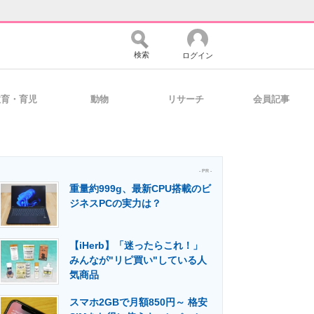
検索
ログイン
教育・育児
動物
リサーチ
会員記事
バイスの未来
好きが集まる 比べて選べる
- PR -
重量約999g、最新CPU搭載のビ
コミュニティ
マーケ×ITの今がよく分かる
ジネスPCの実力は？
【iHerb】「迷ったらこれ！」
・活用を支援
みんなが"リピ買い"している人
気商品
スマホ2GBで月額850円～ 格安