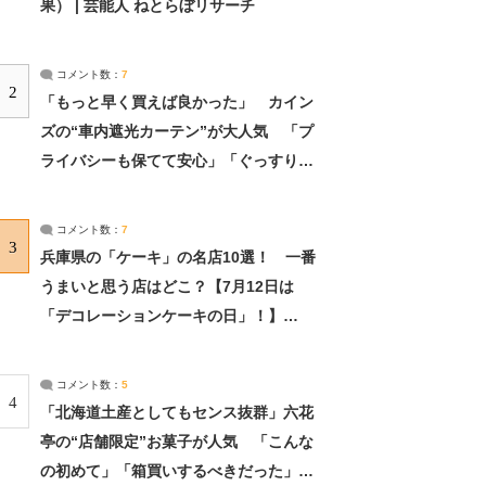
果） | 芸能人 ねとらぼリサーチ
コメント数：
7
2
「もっと早く買えば良かった」 カイン
ズの“車内遮光カーテン”が大人気 「プ
ライバシーも保てて安心」「ぐっすり眠
れました」（2/2） | ライフ ねとらぼリ
サーチ：2ページ目
コメント数：
7
3
兵庫県の「ケーキ」の名店10選！ 一番
うまいと思う店はどこ？【7月12日は
「デコレーションケーキの日」！】
（2/4） | 兵庫県 ねとらぼリサーチ：2ペ
ージ目
コメント数：
5
4
「北海道土産としてもセンス抜群」六花
亭の“店舗限定”お菓子が人気 「こんな
の初めて」「箱買いするべきだった」