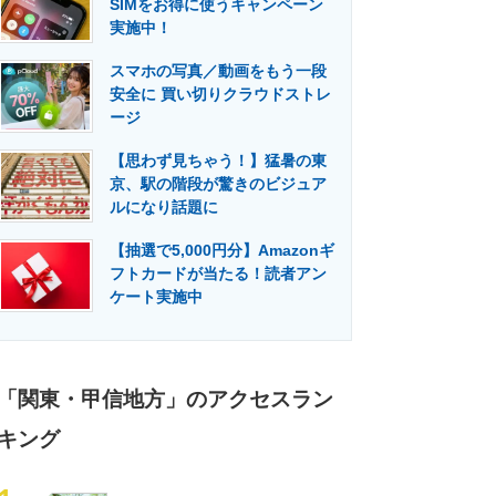
SIMをお得に使うキャンペーン
門メディア
建設×テクノロジーの最前線
実施中！
スマホの写真／動画をもう一段
安全に 買い切りクラウドストレ
ージ
【思わず見ちゃう！】猛暑の東
京、駅の階段が驚きのビジュア
ルになり話題に
【抽選で5,000円分】Amazonギ
フトカードが当たる！読者アン
ケート実施中
「関東・甲信地方」のアクセスラン
キング