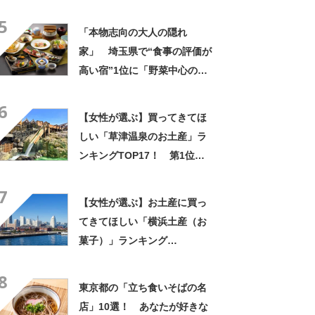
施中】
5
「本物志向の大人の隠れ
家」 埼玉県で“食事の評価が
高い宿”1位に「野菜中心の料
理がとにかくおいしい」「心
6
から泊まってよかったと思い
【女性が選ぶ】買ってきてほ
ました」の声
しい「草津温泉のお土産」ラ
ンキングTOP17！ 第1位は
「湯もみプリン（草津温泉プ
7
リン）」【2024年最新調査結
【女性が選ぶ】お土産に買っ
果】
てきてほしい「横浜土産（お
菓子）」ランキング
TOP30！ 第1位は「横濱バ
8
ターサンド（宝製菓）」
東京都の「立ち食いそばの名
【2026年最新調査結果】
店」10選！ あなたが好きな