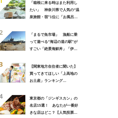
1
「箱根に来る時はまた利用し
たい」 神奈川県で人気の“温
泉旅館・宿”1位に「お風呂が
広くてビュッフェがおいし
2
い」「情緒あふれる中庭が素
「まるで魚市場」 漁船に乗
敵」の声
って遊べる“海辺の道の駅”が
すごい「絶景海鮮丼」「伊勢
海老が丸ごと一尾」「巨大ア
3
ジフライも」【実地レポー
【関東地方在住者に聞いた】
ト】
買ってきてほしい「上高地の
お土産」ランキング
TOP15！ 第1位は「上高地
4
プリン（五千尺ホテル上高
東京都の「ジンギスカン」の
地）」【2024年最新調査結
名店15選！ あなたが一番好
果】
きな店はどこ？【人気投票実