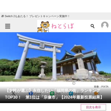
🎁 Switch 2もあたる！ プレゼントキャンペーン実施中！
ねとらぼメニュー
TOP
ニュース
エンタメ
クイズ
グルメ
地域
住まい
教育・育児
動物
リサーチ
福岡県
2025/02/03 20:50（公開）
画像：PIXTA
会員記事
【女性が選ぶ】永住したい「福岡県の街」ランキング
X
Share
LINE
hatena
0
TOP30！ 第1位は「宗像市」【2024年最新投票結果】
メディア
目次を表示
注目記事を集めた総合ページ