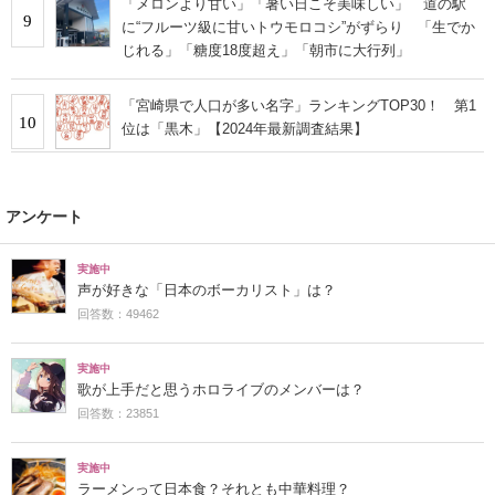
「メロンより甘い」「暑い日こそ美味しい」 道の駅
9
に“フルーツ級に甘いトウモロコシ”がずらり 「生でか
じれる」「糖度18度超え」「朝市に大行列」
「宮崎県で人口が多い名字」ランキングTOP30！ 第1
10
位は「黒木」【2024年最新調査結果】
アンケート
実施中
声が好きな「日本のボーカリスト」は？
回答数：49462
実施中
歌が上手だと思うホロライブのメンバーは？
回答数：23851
実施中
ラーメンって日本食？それとも中華料理？