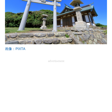
画像：PIXTA
advertisement