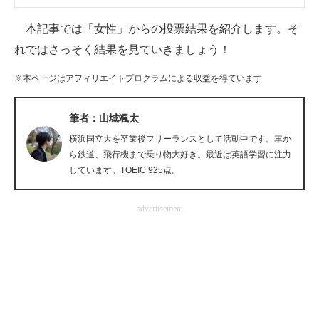
企業向けIT製品の総合サイト
本記事では「女性」からの投票結果を紹介します。そ
IT製品の技術・比較・事例
れではさっそく結果を見ていきましょう！
製造業のIT導入・活用を支援
※本ページはアフィリエイトプログラムによる収益を得ています
モノづくり技術者専門サイト
筆者：山城颯太
横浜国立大を卒業後フリーランスとして活動中です。車か
エレクトロニクス専門サイト
ら鉄道、飛行機まで乗り物大好き。最近は英語学習に注力
電子設計の基本と応用
しています。TOEIC 925点。
エネルギーの専門メディア
advertisement
建設×テクノロジーの最前線
ちょっと気になるネットの話題