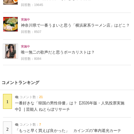
回答数：19645
実施中
神奈川県で一番うまいと思う「横浜家系ラーメン店」はどこ？
回答数：8507
実施中
唯一無二の歌声だと思うボーカリストは？
回答数：8084
コメントランキング
コメント数：
21
1
一番好きな「韓国の男性俳優」は？【2026年版・人気投票実施
中】 | 芸能人 ねとらぼリサーチ
コメント数：
7
2
「もっと早く買えば良かった」 カインズの“車内遮光カーテ