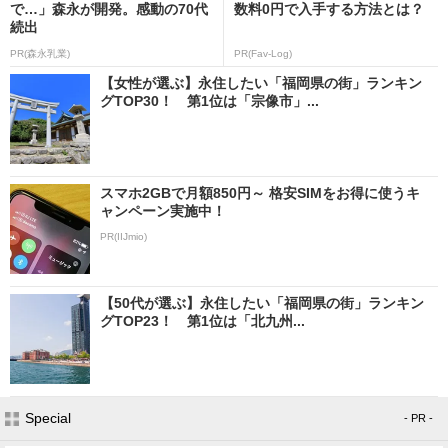
で…」森永が開発。感動の70代
数料0円で入手する方法とは？
続出
PR(森永乳業)
PR(Fav-Log)
【女性が選ぶ】永住したい「福岡県の街」ランキン
グTOP30！ 第1位は「宗像市」...
スマホ2GBで月額850円～ 格安SIMをお得に使うキ
ャンペーン実施中！
PR(IIJmio)
【50代が選ぶ】永住したい「福岡県の街」ランキン
グTOP23！ 第1位は「北九州...
Special
- PR -