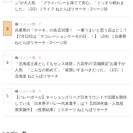
ン”が大人気 「プライバシーも保てて安心」「ぐっすり眠れま
した」（2/2） | ライフ ねとらぼリサーチ：2ページ目
コメント数：
7
3
兵庫県の「ケーキ」の名店10選！ 一番うまいと思う店はどこ？
【7月12日は「デコレーションケーキの日」！】（2/4） | 兵庫県
ねとらぼリサーチ：2ページ目
コメント数：
5
4
「北海道土産としてもセンス抜群」六花亭の“店舗限定”お菓子が
人気 「こんなの初めて」「箱買いするべきだった」（1/2） |
北海道 ねとらぼリサーチ
コメント数：
3
5
【バレーボール】ネーションズリーグ日本ラウンドで活躍を期待
している「日本男子バレー代表選手」は？【2026年版・人気投
票実施中】（投票結果） | スポーツ ねとらぼリサーチ