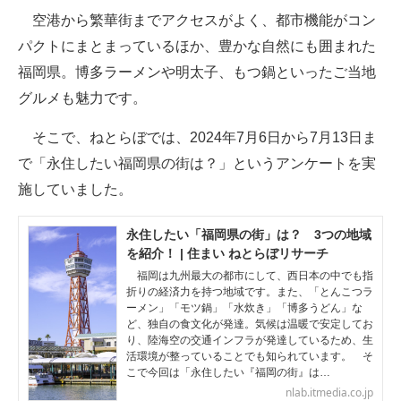
空港から繁華街までアクセスがよく、都市機能がコン
ITの今と未来を見通す
パクトにまとまっているほか、豊かな自然にも囲まれた
福岡県。博多ラーメンや明太子、もつ鍋といったご当地
スマホと通信の最新トレンド
グルメも魅力です。
進化するPCとデバイスの未来
そこで、ねとらぼでは、2024年7月6日から7月13日ま
好きが集まる 比べて選べる
で「永住したい福岡県の街は？」というアンケートを実
施していました。
ビジネスと働き方のヒント
AI活用のいまが分かる
永住したい「福岡県の街」は？ 3つの地域
を紹介！ | 住まい ねとらぼリサーチ
企業ITのトレンドを詳説
福岡は九州最大の都市にして、西日本の中でも指
折りの経済力を持つ地域です。また、「とんこつラ
経営リーダーのコミュニティ
ーメン」「モツ鍋」「水炊き」「博多うどん」な
ど、独自の食文化が発達。気候は温暖で安定してお
り、陸海空の交通インフラが発達しているため、生
マーケ×ITの今がよく分かる
活環境が整っていることでも知られています。 そ
こで今回は「永住したい『福岡の街』は…
ITエンジニア向け専門サイト
nlab.itmedia.co.jp