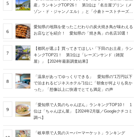
5
産」ランキングTOP26！ 第1位は「名古屋プリン（メ
ゾン・ド・ジャンノエル）」と「小倉トーストチーズケ
ーキ（東海寿）」【2026年最新調査結果】
愛知県の地鶏を使ったこだわりの炭火焼き鳥が味わえる
6
お店などを紹介！ 愛知県の「焼き鳥」の名店10選！
【都民が選ぶ】買ってきてほしい「下田のお土産」ラン
7
キングTOP21！ 第1位は「レーズンサンド（雑賀
屋）」【2024年最新調査結果】
「温泉があってゆっくりできる」 愛知県の“1万円以下
8
で泊まれるビジネスホテル”1位に「朝食が何よりも良か
った」「想像以上に快適でとても満足」の声
「愛知県で人気のちゃんぽん」ランキングTOP10！ 1
9
位は「ちゃんぽん屋」【2024年2月版／Googleクチコミ
調べ】
「岐阜県で人気のスーパーマーケット」ランキング