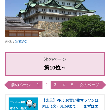
画像：
写真AC
第10位～
前のページ
1
2
3
4
5
次のページ
【楽天】PR：お買い物マラソンは
8/11（火）01:59まで！ まずはエ