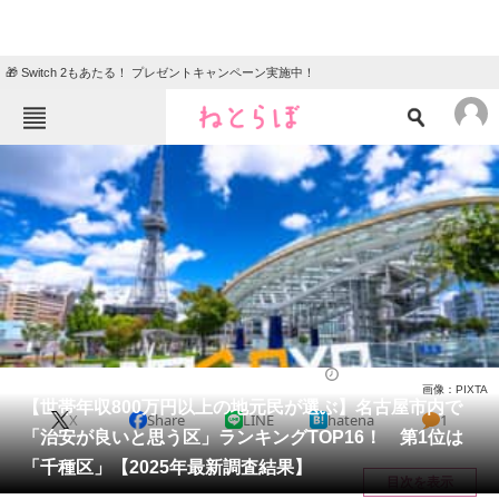
🎁 Switch 2もあたる！ プレゼントキャンペーン実施中！
ねとらぼメニュー
TOP
ニュース
エンタメ
クイズ
グルメ
地域
住まい
教育・育児
動物
リサーチ
愛知県
2025/01/30 18:20（公開）
画像：PIXTA
会員記事
【世帯年収800万円以上の地元民が選ぶ】名古屋市内で
X
Share
LINE
hatena
1
「治安が良いと思う区」ランキングTOP16！ 第1位は
メディア
「千種区」【2025年最新調査結果】
目次を表示
注目記事を集めた総合ページ