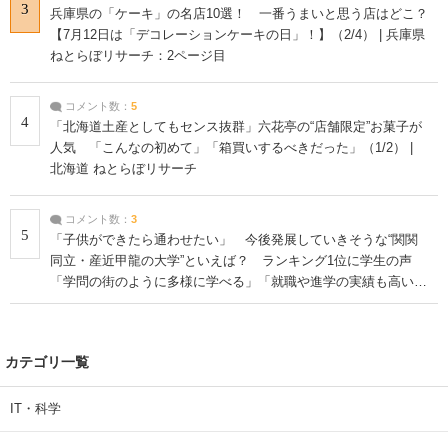
3
兵庫県の「ケーキ」の名店10選！ 一番うまいと思う店はどこ？
【7月12日は「デコレーションケーキの日」！】（2/4） | 兵庫県
ねとらぼリサーチ：2ページ目
コメント数：
5
4
「北海道土産としてもセンス抜群」六花亭の“店舗限定”お菓子が
人気 「こんなの初めて」「箱買いするべきだった」（1/2） |
北海道 ねとらぼリサーチ
コメント数：
3
5
「子供ができたら通わせたい」 今後発展していきそうな“関関
同立・産近甲龍の大学”といえば？ ランキング1位に学生の声
「学問の街のように多様に学べる」「就職や進学の実績も高い」
| 大学 ねとらぼリサーチ
カテゴリ一覧
IT・科学