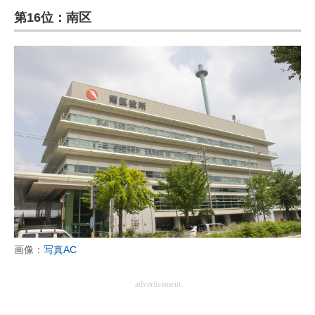
第16位：南区
ITの今と未来を見通す
スマホと通信の最新トレンド
進化するPCとデバイスの未来
好きが集まる 比べて選べる
ビジネスと働き方のヒント
AI活用のいまが分かる
企業ITのトレンドを詳説
経営リーダーのコミュニティ
画像：
写真AC
マーケ×ITの今がよく分かる
advertisement
ITエンジニア向け専門サイト