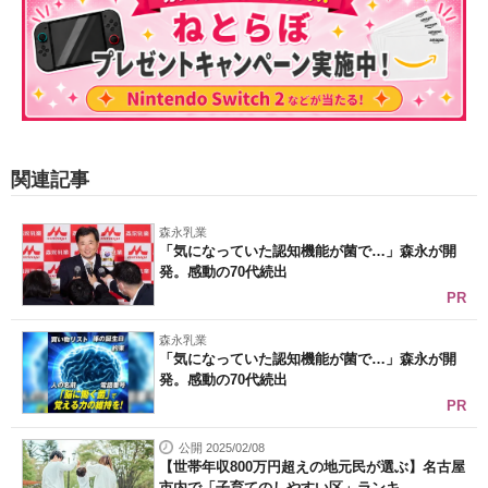
関連記事
森永乳業
「気になっていた認知機能が菌で…」森永が開
発。感動の70代続出
PR
森永乳業
「気になっていた認知機能が菌で…」森永が開
発。感動の70代続出
PR
公開 2025/02/08
【世帯年収800万円超えの地元民が選ぶ】名古屋
市内で「子育てのしやすい区」ランキ...