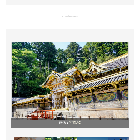
企業向けIT製品の総合サイト
advertisement
IT製品の技術・比較・事例
製造業のIT導入・活用を支援
モノづくり技術者専門サイト
エレクトロニクス専門サイト
電子設計の基本と応用
エネルギーの専門メディア
建設×テクノロジーの最前線
ちょっと気になるネットの話題
画像：
写真AC