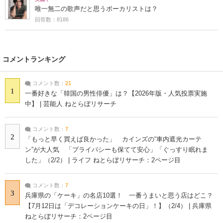
唯一無二の歌声だと思うボーカリストは？
回答数：8186
コメントランキング
コメント数：
21
1
一番好きな「韓国の男性俳優」は？【2026年版・人気投票実施
中】 | 芸能人 ねとらぼリサーチ
コメント数：
7
2
「もっと早く買えば良かった」 カインズの“車内遮光カーテ
ン”が大人気 「プライバシーも保てて安心」「ぐっすり眠れま
した」（2/2） | ライフ ねとらぼリサーチ：2ページ目
コメント数：
7
3
兵庫県の「ケーキ」の名店10選！ 一番うまいと思う店はどこ？
【7月12日は「デコレーションケーキの日」！】（2/4） | 兵庫県
ねとらぼリサーチ：2ページ目