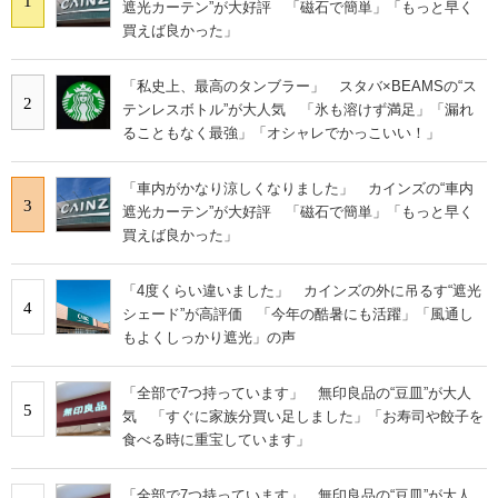
1
遮光カーテン”が大好評 「磁石で簡単」「もっと早く
買えば良かった」
「私史上、最高のタンブラー」 スタバ×BEAMSの“ス
2
テンレスボトル”が大人気 「氷も溶けず満足」「漏れ
ることもなく最強」「オシャレでかっこいい！」
「車内がかなり涼しくなりました」 カインズの“車内
3
遮光カーテン”が大好評 「磁石で簡単」「もっと早く
買えば良かった」
「4度くらい違いました」 カインズの外に吊るす“遮光
4
シェード”が高評価 「今年の酷暑にも活躍」「風通し
もよくしっかり遮光」の声
「全部で7つ持っています」 無印良品の“豆皿”が大人
5
気 「すぐに家族分買い足しました」「お寿司や餃子を
食べる時に重宝しています」
「全部で7つ持っています」 無印良品の“豆皿”が大人