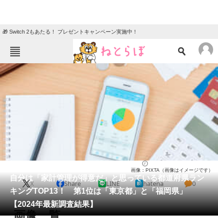
🎁 Switch 2もあたる！ プレゼントキャンペーン実施中！
ねとらぼメニュー
TOP
ニュース
エンタメ
クイズ
グルメ
地域
住まい
教育・育児
動物
リサーチ
ライフ
2025/01/27 21:30（公開）
画像：PIXTA（画像はイメージです）
会員記事
自分は「家計管理が得意だ」と思っている都道府県ラン
X
Share
LINE
hatena
0
キングTOP13！ 第1位は「東京都」と「福岡県」
メディア
【2024年最新調査結果】
画像一覧
注目記事を集めた総合ページ