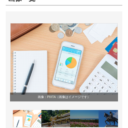
ITの今と未来を見通す
スマホと通信の最新トレンド
進化するPCとデバイスの未来
好きが集まる 比べて選べる
ビジネスと働き方のヒント
AI活用のいまが分かる
企業ITのトレンドを詳説
画像：
PIXTA
（画像はイメージです）
経営リーダーのコミュニティ
マーケ×ITの今がよく分かる
ITエンジニア向け専門サイト