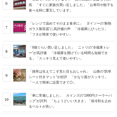
6
気 「すぐに家族分買い足しました」「お寿司や餃子を
食べる時に重宝しています」
「レンジで温めてそのまま食卓に」 ダイソーの“耐熱
7
ガラス製容器”に高評価の声 「冷蔵庫にぴったり」
「フタが簡単で使いやすい」
「8個ぐらい買い足しました」 ニトリの“冷蔵庫トレ
8
ー”が高評価 「冷蔵庫を開けている時間も短縮でき
る」「スッキリ見えて使いやすい」
「雑草は生えてこず見た目もおしゃれ」 山善の“防草
9
シート付きマット”が好評 「かなり庭がスッキリ」
「一人で簡単に設置できて◎」
「車に常備しました」 カインズの“1980円クーラーバ
10
ッグ”が評判 「ちょうどいい大きさ」「保冷剤を止め
るベルトが良い」