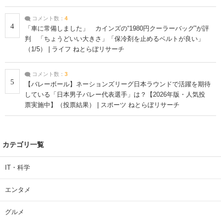
コメント数：
4
4
「車に常備しました」 カインズの“1980円クーラーバッグ”が評
判 「ちょうどいい大きさ」「保冷剤を止めるベルトが良い」
（1/5） | ライフ ねとらぼリサーチ
コメント数：
3
5
【バレーボール】ネーションズリーグ日本ラウンドで活躍を期待
している「日本男子バレー代表選手」は？【2026年版・人気投
票実施中】（投票結果） | スポーツ ねとらぼリサーチ
カテゴリ一覧
IT・科学
エンタメ
グルメ