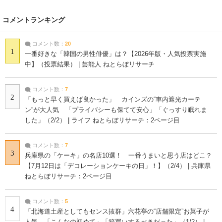
コメントランキング
コメント数：
20
1
一番好きな「韓国の男性俳優」は？【2026年版・人気投票実施
中】（投票結果） | 芸能人 ねとらぼリサーチ
コメント数：
7
2
「もっと早く買えば良かった」 カインズの“車内遮光カーテ
ン”が大人気 「プライバシーも保てて安心」「ぐっすり眠れま
した」（2/2） | ライフ ねとらぼリサーチ：2ページ目
コメント数：
7
3
兵庫県の「ケーキ」の名店10選！ 一番うまいと思う店はどこ？
【7月12日は「デコレーションケーキの日」！】（2/4） | 兵庫県
ねとらぼリサーチ：2ページ目
コメント数：
5
4
「北海道土産としてもセンス抜群」六花亭の“店舗限定”お菓子が
人気 「こんなの初めて」「箱買いするべきだった」（1/2） |