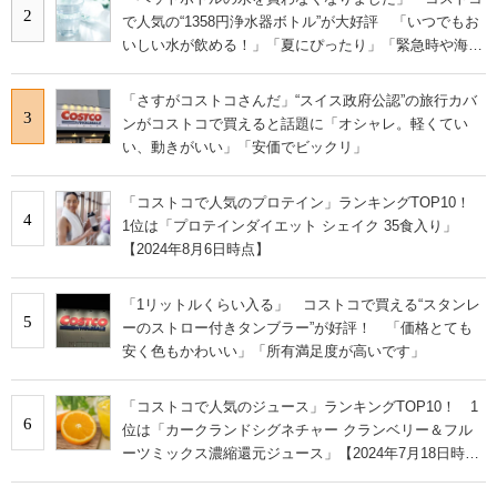
2
で人気の“1358円浄水器ボトル”が大好評 「いつでもお
いしい水が飲める！」「夏にぴったり」「緊急時や海外
にも◎」
「さすがコストコさんだ」“スイス政府公認”の旅行カバ
3
ンがコストコで買えると話題に「オシャレ。軽くてい
い、動きがいい」「安価でビックリ」
「コストコで人気のプロテイン」ランキングTOP10！
4
1位は「プロテインダイエット シェイク 35食入り」
【2024年8月6日時点】
「1リットルくらい入る」 コストコで買える“スタンレ
5
ーのストロー付きタンブラー”が好評！ 「価格とても
安く色もかわいい」「所有満足度が高いです」
「コストコで人気のジュース」ランキングTOP10！ 1
6
位は「カークランドシグネチャー クランベリー＆フル
ーツミックス濃縮還元ジュース」【2024年7月18日時
点】