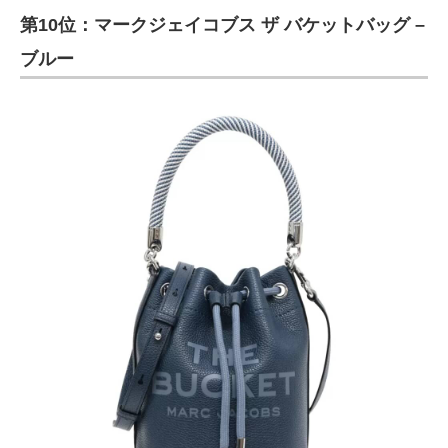
第10位：マークジェイコブス ザ バケットバッグ –
ITの今と未来を見通す
ブルー
スマホと通信の最新トレンド
進化するPCとデバイスの未来
好きが集まる 比べて選べる
ビジネスと働き方のヒント
AI活用のいまが分かる
企業ITのトレンドを詳説
経営リーダーのコミュニティ
マーケ×ITの今がよく分かる
ITエンジニア向け専門サイト