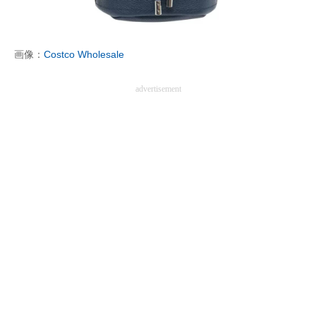
企業向けIT製品の総合サイト
IT製品の技術・比較・事例
画像：
Costco Wholesale
製造業のIT導入・活用を支援
advertisement
モノづくり技術者専門サイト
エレクトロニクス専門サイト
電子設計の基本と応用
エネルギーの専門メディア
建設×テクノロジーの最前線
ちょっと気になるネットの話題