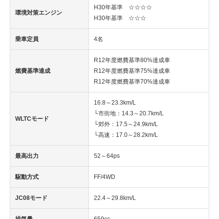
H30年基準 ☆☆☆☆
環境対策エンジン
H30年基準 ☆☆☆
乗車定員
4名
R12年度燃費基準80%達成車
燃費基準達成
R12年度燃費基準75%達成車
R12年度燃費基準70%達成車
16.8～23.3km/L
└市街地：14.3～20.7km/L
WLTCモード
└郊外：17.5～24.9km/L
└高速：17.0～28.2km/L
最高出力
52～64ps
駆動方式
FF/4WD
JC08モード
22.4～29.8km/L