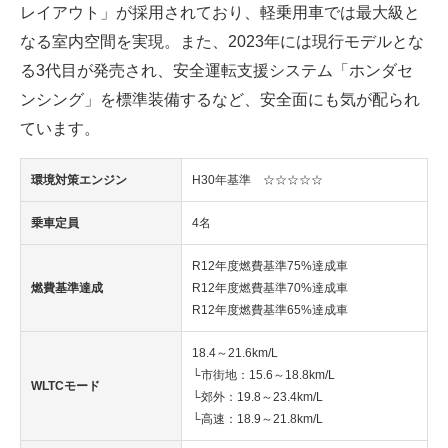
レイアウト」が採用されており、軽乗用車では最大級と
なる室内空間を実現。また、2023年には現行モデルとな
る3代目が発売され、安全運転支援システム「ホンダセ
ンシング」を標準装備するなど、安全面にも気が配られ
ています。
環境対策エンジン
H30年基準 ☆☆☆☆☆
乗車定員
4名
R12年度燃費基準75%達成車
燃費基準達成
R12年度燃費基準70%達成車
R12年度燃費基準65%達成車
18.4～21.6km/L
└市街地：15.6～18.8km/L
WLTCモード
└郊外：19.8～23.4km/L
└高速：18.9～21.8km/L