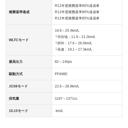
R12年度燃費基準80%達成車
燃費基準達成
R12年度燃費基準90%達成車
R12年度燃費基準85%達成車
16.6～25.4km/L
└市街地：11.9～21.2km/L
WLTCモード
└郊外：17.6～26.0km/L
└高速：19.1～27.3km/L
最高出力
82～140ps
駆動方式
FF/4WD
JC08モード
22.6～28.9km/L
排気量
1197～1371cc
10.15モード
-km/L