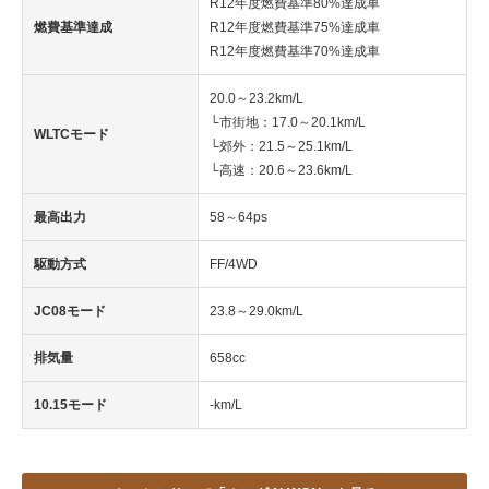
R12年度燃費基準80%達成車
燃費基準達成
R12年度燃費基準75%達成車
R12年度燃費基準70%達成車
20.0～23.2km/L
└市街地：17.0～20.1km/L
WLTCモード
└郊外：21.5～25.1km/L
└高速：20.6～23.6km/L
最高出力
58～64ps
駆動方式
FF/4WD
JC08モード
23.8～29.0km/L
排気量
658cc
10.15モード
-km/L