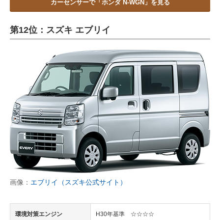
カーセンサーで「ホンダ N-WGN」を見る
第12位：スズキ エブリイ
画像：
エブリイ（スズキ公式サイト）
環境対策エンジン
H30年基準 ☆☆☆☆