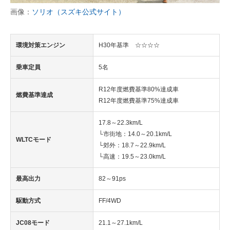
画像：
ソリオ（スズキ公式サイト）
環境対策エンジン
H30年基準 ☆☆☆☆
乗車定員
5名
R12年度燃費基準80%達成車
燃費基準達成
R12年度燃費基準75%達成車
17.8～22.3km/L
└市街地：14.0～20.1km/L
WLTCモード
└郊外：18.7～22.9km/L
└高速：19.5～23.0km/L
最高出力
82～91ps
駆動方式
FF/4WD
JC08モード
21.1～27.1km/L