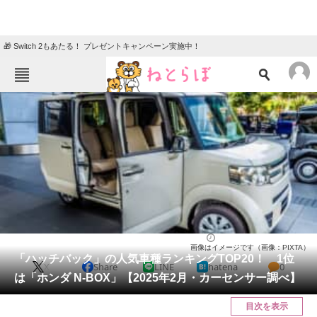
🎁 Switch 2もあたる！ プレゼントキャンペーン実施中！
ねとらぼメニュー
TOP
ニュース
エンタメ
クイズ
グルメ
地域
住まい
教育・育児
動物
リサーチ
自動車
2025/02/05 07:30（公開）
画像はイメージです（画像：PIXTA）
会員記事
「ハッチバック」の人気車種ランキングTOP20！ 1位
X
Share
LINE
hatena
0
は「ホンダ N-BOX」【2025年2月・カーセンサー調べ】
メディア
目次を表示
注目記事を集めた総合ページ