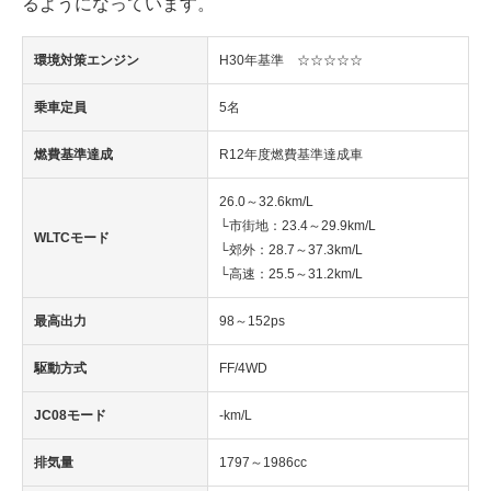
るようになっています。
環境対策エンジン
H30年基準 ☆☆☆☆☆
乗車定員
5名
燃費基準達成
R12年度燃費基準達成車
26.0～32.6km/L
└市街地：23.4～29.9km/L
WLTCモード
└郊外：28.7～37.3km/L
└高速：25.5～31.2km/L
最高出力
98～152ps
駆動方式
FF/4WD
JC08モード
-km/L
排気量
1797～1986cc