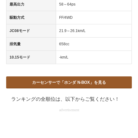
最高出力
58～64ps
駆動方式
FF/4WD
JC08モード
21.9～26.1km/L
排気量
658cc
10.15モード
-km/L
カーセンサーで「ホンダ N-BOX」を見る
ランキングの全順位は、以下からご覧ください！
advertisement