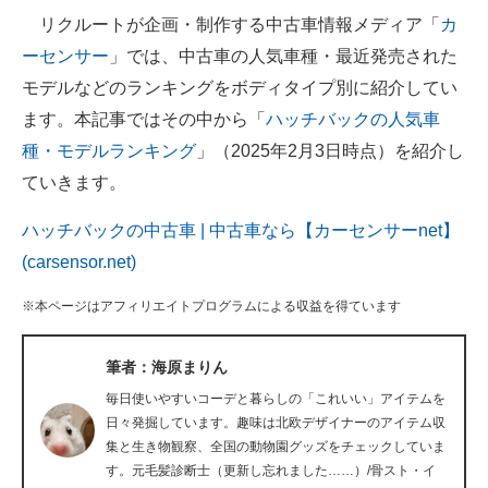
リクルートが企画・制作する中古車情報メディア「
カ
ITの今と未来を見通す
ーセンサー
」では、中古車の人気車種・最近発売された
モデルなどのランキングをボディタイプ別に紹介してい
スマホと通信の最新トレンド
ます。本記事ではその中から「
ハッチバックの人気車
進化するPCとデバイスの未来
種・モデルランキング
」（2025年2月3日時点）を紹介し
ていきます。
好きが集まる 比べて選べる
ハッチバックの中古車 | 中古車なら【カーセンサーnet】
ビジネスと働き方のヒント
(carsensor.net)
AI活用のいまが分かる
※本ページはアフィリエイトプログラムによる収益を得ています
企業ITのトレンドを詳説
筆者：海原まりん
経営リーダーのコミュニティ
毎日使いやすいコーデと暮らしの「これいい」アイテムを
マーケ×ITの今がよく分かる
日々発掘しています。趣味は北欧デザイナーのアイテム収
集と生き物観察、全国の動物園グッズをチェックしていま
ITエンジニア向け専門サイト
す。元毛髪診断士（更新し忘れました……）/骨スト・イ