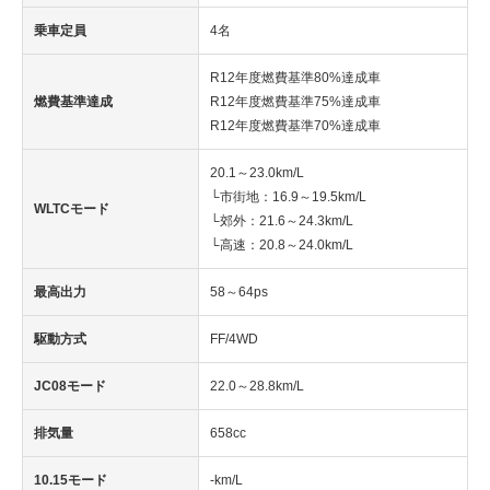
乗車定員
4名
R12年度燃費基準80%達成車
燃費基準達成
R12年度燃費基準75%達成車
R12年度燃費基準70%達成車
20.1～23.0km/L
└市街地：16.9～19.5km/L
WLTCモード
└郊外：21.6～24.3km/L
└高速：20.8～24.0km/L
最高出力
58～64ps
駆動方式
FF/4WD
JC08モード
22.0～28.8km/L
排気量
658cc
10.15モード
-km/L