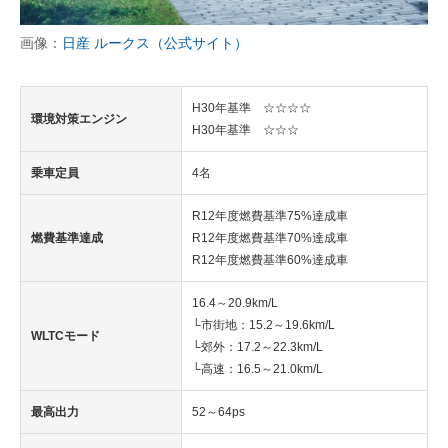
画像：
日産 ルークス（公式サイト）
H30年基準 ☆☆☆☆
環境対策エンジン
H30年基準 ☆☆☆
乗車定員
4名
R12年度燃費基準75%達成車
燃費基準達成
R12年度燃費基準70%達成車
R12年度燃費基準60%達成車
16.4～20.9km/L
└市街地：15.2～19.6km/L
WLTCモード
└郊外：17.2～22.3km/L
└高速：16.5～21.0km/L
最高出力
52～64ps