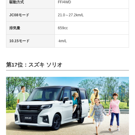
駆動方式
FF/4WD
JC08モード
21.0～27.2km/L
排気量
659cc
10.15モード
-km/L
第17位：スズキ ソリオ