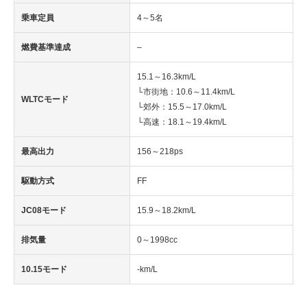
乗車定員
4～5名
燃費基準達成
–
15.1～16.3km/L
└市街地：10.6～11.4km/L
WLTCモード
└郊外：15.5～17.0km/L
└高速：18.1～19.4km/L
最高出力
156～218ps
駆動方式
FF
JC08モード
15.9～18.2km/L
排気量
0～1998cc
10.15モード
-km/L