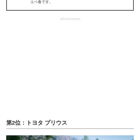
エベ春です。
企業向けIT製品の総合サイト
advertisement
IT製品の技術・比較・事例
製造業のIT導入・活用を支援
モノづくり技術者専門サイト
エレクトロニクス専門サイト
電子設計の基本と応用
エネルギーの専門メディア
建設×テクノロジーの最前線
ちょっと気になるネットの話題
第2位：トヨタ プリウス