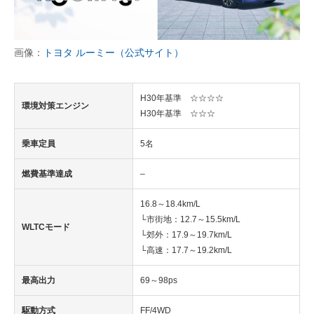
画像：
トヨタ ルーミー（公式サイト）
H30年基準 ☆☆☆☆
環境対策エンジン
H30年基準 ☆☆☆
乗車定員
5名
燃費基準達成
–
16.8～18.4km/L
└市街地：12.7～15.5km/L
WLTCモード
└郊外：17.9～19.7km/L
└高速：17.7～19.2km/L
最高出力
69～98ps
駆動方式
FF/4WD