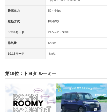
└高速：18.9～23.3km/L
最高出力
52～64ps
駆動方式
FF/4WD
JC08モード
24.5～25.7km/L
排気量
658cc
10.15モード
-km/L
第19位：トヨタ ルーミー