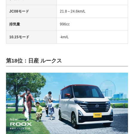
JC08モード
21.8～24.6km/L
排気量
996cc
10.15モード
-km/L
第18位：日産 ルークス