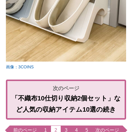
画像：3COINS
「不織布10仕切り収納2個セット」な
ど人気の収納アイテム10選の続き
前のページ
1
2
3
4
5
次のページ