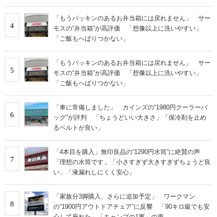
「もうパッキンのあるお弁当箱には戻れません」 サー
4
モスの“弁当箱”が高評価 「想像以上に洗いやすい」
「ご飯もへばりつかない」
「もうパッキンのあるお弁当箱には戻れません」 サー
5
モスの“弁当箱”が高評価 「想像以上に洗いやすい」
「ご飯もへばりつかない」
「車に常備しました」 カインズの“1980円クーラーバ
6
ッグ”が評判 「ちょうどいい大きさ」「保冷剤を止め
るベルトが良い」
「4本目を購入」無印良品の“1290円水筒”に絶賛の声
7
「理想の水筒です」「小さすぎず大きすぎずちょうど良
い」「液漏れしにくく安心」
「家族分3脚購入、さらに追加予定」 ワークマン
8
の“1900円アウトドアチェア”に反響 「90キロ級でも安
心して座れた」「キャンプの1軍」の声