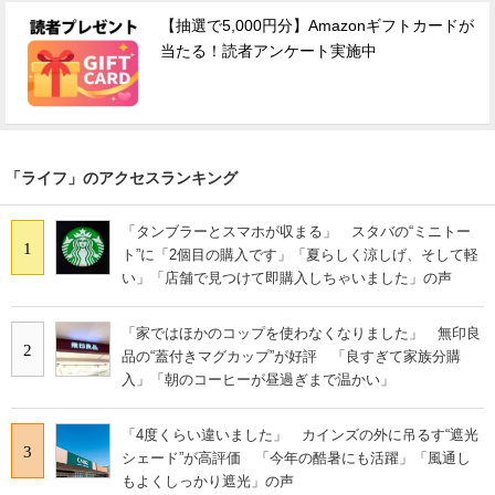
【抽選で5,000円分】Amazonギフトカードが
当たる！読者アンケート実施中
「ライフ」のアクセスランキング
「タンブラーとスマホが収まる」 スタバの“ミニトー
1
ト”に「2個目の購入です」「夏らしく涼しげ、そして軽
い」「店舗で見つけて即購入しちゃいました」の声
「家ではほかのコップを使わなくなりました」 無印良
2
品の“蓋付きマグカップ”が好評 「良すぎて家族分購
入」「朝のコーヒーが昼過ぎまで温かい」
「4度くらい違いました」 カインズの外に吊るす“遮光
3
シェード”が高評価 「今年の酷暑にも活躍」「風通し
もよくしっかり遮光」の声