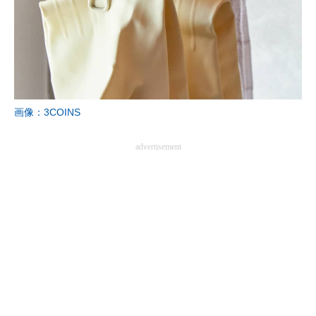
画像：3COINS
advertisement