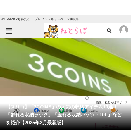
🎁 Switch 2もあたる！ プレゼントキャンペーン実施中！
ねとらぼメニュー
TOP
ニュース
エンタメ
クイズ
グルメ
地域
住まい
教育・育児
動物
リサーチ
ライフ
2025/02/09 15:40（公開）
画像：ねとらぼリサーチ
会員記事
【スリコ】「3COINS」の人気の収納アイテム10選！
X
Share
LINE
hatena
0
「飾れる収納ラック」「座れる収納バケツ：10L」など
メディア
を紹介【2025年2月最新版】
目次を表示
注目記事を集めた総合ページ