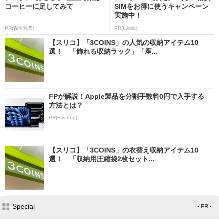
コーヒーに足してみて
SIMをお得に使うキャンペーン
実施中！
PR(森永乳業)
PR(IIJmio)
【スリコ】「3COINS」の人気の収納アイテム10
選！ 「飾れる収納ラック」「座...
FPが解説！Apple製品を分割手数料0円で入手する
方法とは？
PR(Fav-Log)
【スリコ】「3COINS」の衣替え収納アイテム10
選！ 「収納用圧縮袋2枚セット...
Special
- PR -