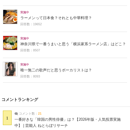
実施中
ラーメンって日本食？それとも中華料理？
回答数：19652
実施中
神奈川県で一番うまいと思う「横浜家系ラーメン店」はどこ？
回答数：8507
実施中
唯一無二の歌声だと思うボーカリストは？
回答数：8093
コメントランキング
コメント数：
21
1
一番好きな「韓国の男性俳優」は？【2026年版・人気投票実施
中】 | 芸能人 ねとらぼリサーチ