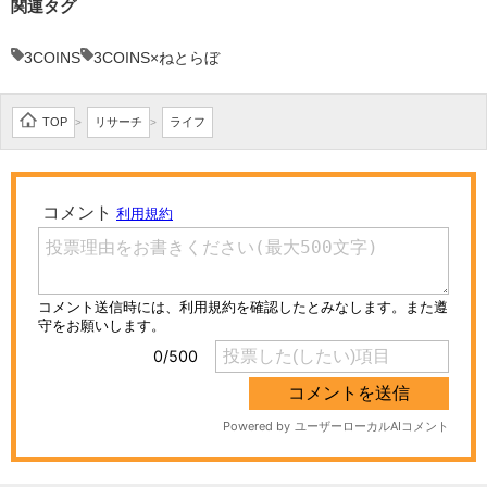
関連タグ
3COINS
3COINS×ねとらぼ
TOP
リサーチ
ライフ
>
>