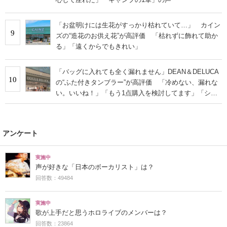
「お盆明けには生花がすっかり枯れていて…」 カイン
9
ズの“造花のお供え花”が高評価 「枯れずに飾れて助か
る」「遠くからでもきれい」
「バッグに入れても全く漏れません」DEAN＆DELUCA
10
の“ふた付きタンブラー”が高評価 「冷めない、漏れな
い。いいね！」「もう1点購入を検討してます」「シン
プルで高級感◎」
アンケート
実施中
声が好きな「日本のボーカリスト」は？
回答数：49484
実施中
歌が上手だと思うホロライブのメンバーは？
回答数：23864