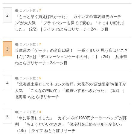
コメント数：
7
2
「もっと早く買えば良かった」 カインズの“車内遮光カーテ
ン”が大人気 「プライバシーも保てて安心」「ぐっすり眠れま
した」（2/2） | ライフ ねとらぼリサーチ：2ページ目
コメント数：
7
3
兵庫県の「ケーキ」の名店10選！ 一番うまいと思う店はどこ？
【7月12日は「デコレーションケーキの日」！】（2/4） | 兵庫県
ねとらぼリサーチ：2ページ目
コメント数：
5
4
「北海道土産としてもセンス抜群」六花亭の“店舗限定”お菓子が
人気 「こんなの初めて」「箱買いするべきだった」（1/2） |
北海道 ねとらぼリサーチ
コメント数：
4
5
「車に常備しました」 カインズの“1980円クーラーバッグ”が評
判 「ちょうどいい大きさ」「保冷剤を止めるベルトが良い」
（1/5） | ライフ ねとらぼリサーチ