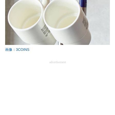
画像：3COINS
advertisement