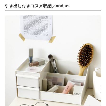
引き出し付きコスメ収納／and us
ITの今と未来を見通す
スマホと通信の最新トレンド
進化するPCとデバイスの未来
好きが集まる 比べて選べる
ビジネスと働き方のヒント
AI活用のいまが分かる
企業ITのトレンドを詳説
経営リーダーのコミュニティ
マーケ×ITの今がよく分かる
ITエンジニア向け専門サイト