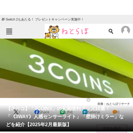
🎁 Switch 2もあたる！ プレゼントキャンペーン実施中！
ねとらぼメニュー
TOP
ニュース
エンタメ
クイズ
グルメ
地域
住まい
教育・育児
動物
リサーチ
ライフ
2025/02/08 11:50（公開）
画像：ねとらぼリサーチ
会員記事
【スリコ】「3COINS」の玄関便利グッズ10選！
X
Share
LINE
hatena
0
「《3WAY》人感センサーライト」「壁掛けミラー」な
メディア
どを紹介【2025年2月最新版】
目次を表示
注目記事を集めた総合ページ