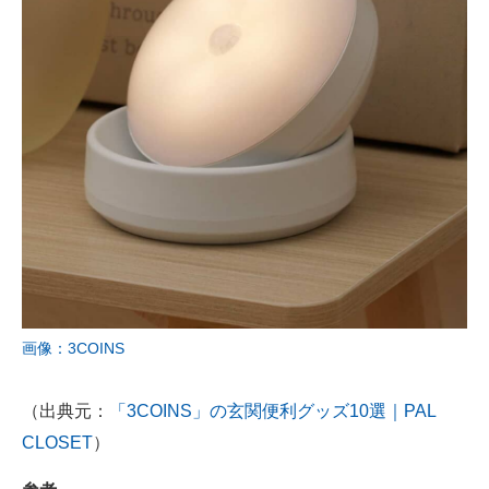
画像：3COINS
（出典元：
「3COINS」の玄関便利グッズ10選｜PAL
CLOSET
）