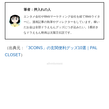
企業向けIT製品の総合サイト
筆者：押入れの人
IT製品の技術・比較・事例
エンタメ会社やWebマーケティング会社を経てWebライタ
ーに。漫画記事の執筆やディレクターをしています。稼い
製造業のIT導入・活用を支援
だお金は全部ドラえもんグッズにつぎ込みたい。1番好き
なドラえもん映画は太陽王伝説です。
モノづくり技術者専門サイト
（出典元：
「3COINS」の玄関便利グッズ10選｜PAL
エレクトロニクス専門サイト
CLOSET
）
電子設計の基本と応用
advertisement
エネルギーの専門メディア
建設×テクノロジーの最前線
ちょっと気になるネットの話題