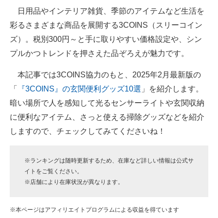
日用品やインテリア雑貨、季節のアイテムなど生活を
ITの今と未来を見通す
彩るさまざまな商品を展開する3COINS（スリーコイン
ズ）。税別300円～と手に取りやすい価格設定や、シン
スマホと通信の最新トレンド
プルかつトレンドを押さえた品ぞろえが魅力です。
進化するPCとデバイスの未来
本記事では3COINS協力のもと、2025年2月最新版の
好きが集まる 比べて選べる
「
『3COINS』の玄関便利グッズ10選
」を紹介します。
暗い場所で人を感知して光るセンサーライトや玄関収納
ビジネスと働き方のヒント
に便利なアイテム、さっと使える掃除グッズなどを紹介
AI活用のいまが分かる
しますので、チェックしてみてくださいね！
企業ITのトレンドを詳説
※ランキングは随時更新するため、在庫など詳しい情報は公式サ
経営リーダーのコミュニティ
イトをご覧ください。
※店舗により在庫状況が異なります。
マーケ×ITの今がよく分かる
ITエンジニア向け専門サイト
※本ページはアフィリエイトプログラムによる収益を得ています