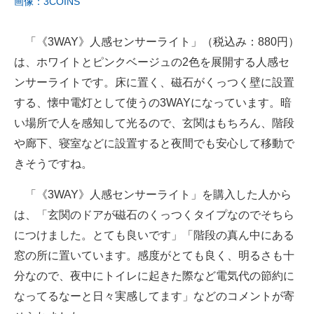
画像：3COINS
「《3WAY》人感センサーライト」（税込み：880円）
は、ホワイトとピンクベージュの2色を展開する人感セ
ンサーライトです。床に置く、磁石がくっつく壁に設置
する、懐中電灯として使うの3WAYになっています。暗
い場所で人を感知して光るので、玄関はもちろん、階段
や廊下、寝室などに設置すると夜間でも安心して移動で
きそうですね。
「《3WAY》人感センサーライト」を購入した人から
は、「玄関のドアが磁石のくっつくタイプなのでそちら
につけました。とても良いです」「階段の真ん中にある
窓の所に置いています。感度がとても良く、明るさも十
分なので、夜中にトイレに起きた際など電気代の節約に
なってるなーと日々実感してます」などのコメントが寄