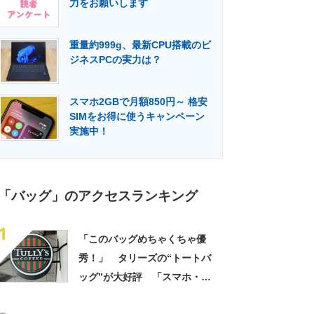
力をお願いします
門メディア
建設×テクノロジーの最前線
重量約999g、最新CPU搭載のビ
ジネスPCの実力は？
スマホ2GBで月額850円～ 格安
SIMをお得に使うキャンペーン
実施中！
「バッグ」のアクセスランキング
1
「このバッグめちゃくちゃ優
秀！」 タリーズの“トートバ
ッグ”が大好評 「スマホ・財
布・本・飲み物などが入る」