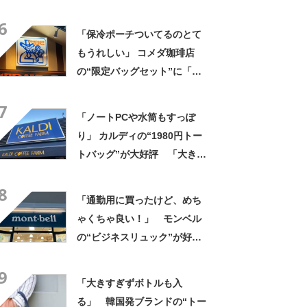
布・本・飲み物などが入る」
6
「タンブラー入れられるポケ
「保冷ポーチついてるのとて
ットもある」
もうれしい」 コメダ珈琲店
の“限定バッグセット”に「ペ
ットボトルを2本突っ込んで出
7
かける」「アイス買って持ち
「ノートPCや水筒もすっぽ
帰りやすそう」の声
り」 カルディの“1980円トー
トバッグ”が大好評 「大きさ
と形、デザインが神がかって
8
る」「お弁当箱などを入れて
「通勤用に買ったけど、めち
も余裕」
ゃくちゃ良い！」 モンベル
の“ビジネスリュック”が好
評 「615グラムで軽い」
9
「たくさん入る」「満員電車
「大きすぎずボトルも入
に乗りやすくなった」
る」 韓国発ブランドの“トー