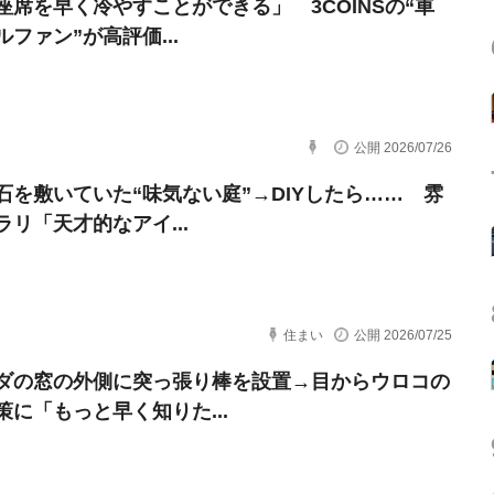
座席を早く冷やすことができる」 3COINSの“車
ファン”が高評価...
公開 2026/07/26
石を敷いていた“味気ない庭”→DIYしたら…… 雰
ラリ「天才的なアイ...
住まい
公開 2026/07/25
ダの窓の外側に突っ張り棒を設置→目からウロコの
策に「もっと早く知りた...