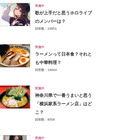
実施中
歌が上手だと思うホロライブ
のメンバーは？
回答数：23851
実施中
ラーメンって日本食？それと
も中華料理？
回答数：19644
実施中
神奈川県で一番うまいと思う
「横浜家系ラーメン店」はど
こ？
回答数：8506
実施中