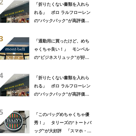
2
「タンブラー入れられるポケ
「折りたくない書類を入れら
ットもある」
れる」 ポロ ラルフローレン
の“バックパック”が高評価
「ポケットも多いので使いや
3
すい」「シンプルなデザイン
「通勤用に買ったけど、めち
でとてもオシャレ」
ゃくちゃ良い！」 モンベル
の“ビジネスリュック”が好
評 「615グラムで軽い」
4
「たくさん入る」「満員電車
「折りたくない書類を入れら
に乗りやすくなった」
れる」 ポロ ラルフローレン
の“バックパック”が高評価
「ポケットも多いので使いや
5
すい」「シンプルなデザイン
「このバッグめちゃくちゃ優
でとてもオシャレ」
秀！」 タリーズの“トートバ
ッグ”が大好評 「スマホ・財