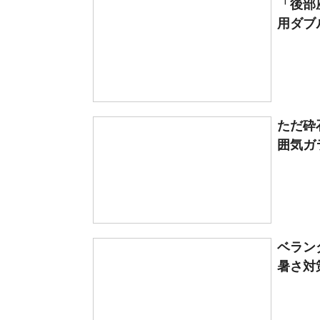
「後部
用ダブル
ただ砕
囲気ガ
ベラン
暑さ対