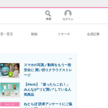
検索
ログイン
教育・育児
動物
リサーチ
会員記事
バイスの未来
好きが集まる 比べて選べる
- PR -
スマホの写真／動画をもう一段
コミュニティ
マーケ×ITの今がよく分かる
安全に 買い切りクラウドストレ
ージ
【iHerb】「迷ったらこれ！」
・活用を支援
みんなが"リピ買い"している人
気商品
ねとらぼ 読者アンケートにご協