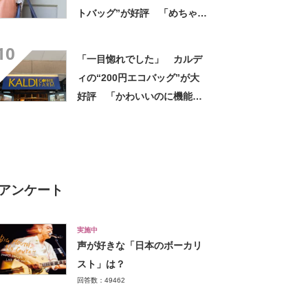
トバッグ”が好評 「めちゃく
ちゃかわいい」「高級感もあ
10
る」
「一目惚れでした」 カルデ
ィの“200円エコバッグ”が大
好評 「かわいいのに機能
的」「荷物もたっぷり入る」
「200円とは思えない使いや
すさ」
アンケート
実施中
声が好きな「日本のボーカリ
スト」は？
回答数：49462