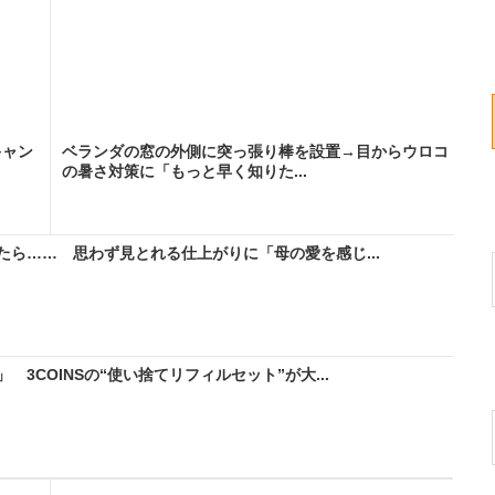
キャン
ベランダの窓の外側に突っ張り棒を設置→目からウロコ
の暑さ対策に「もっと早く知りた...
ら…… 思わず見とれる仕上がりに「母の愛を感じ...
3COINSの“使い捨てリフィルセット”が大...