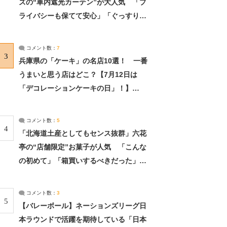
ズの“車内遮光カーテン”が大人気 「プ
ライバシーも保てて安心」「ぐっすり眠
れました」（2/2） | ライフ ねとらぼリ
サーチ：2ページ目
コメント数：
7
3
兵庫県の「ケーキ」の名店10選！ 一番
うまいと思う店はどこ？【7月12日は
「デコレーションケーキの日」！】
（2/4） | 兵庫県 ねとらぼリサーチ：2ペ
ージ目
コメント数：
5
4
「北海道土産としてもセンス抜群」六花
亭の“店舗限定”お菓子が人気 「こんな
の初めて」「箱買いするべきだった」
（1/2） | 北海道 ねとらぼリサーチ
コメント数：
3
5
【バレーボール】ネーションズリーグ日
本ラウンドで活躍を期待している「日本