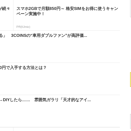
が続々
スマホ2GBで月額850円～ 格安SIMをお得に使うキャン
ペーン実施中！
PR(IIJmio)
 3COINSの“車用ダブルファン”が高評価...
料0円で入手する方法とは？
DIYしたら…… 雰囲気ガラリ「天才的なアイ...