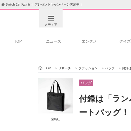
🎁 Switch 2もあたる！ プレゼントキャンペーン実施中！
メディア
TOP
ニュース
エンタメ
クイズ
注目記事を集めた総合ページ
ITの今
TOP
>
リサーチ
>
ファッション
>
バッグ
>
付録は
ビジネスと働き方のヒント
AI活用
バッグ
付録は「ラン
ITエンジニア向け専門サイト
企業向けI
ートバッグ！『
宝島社