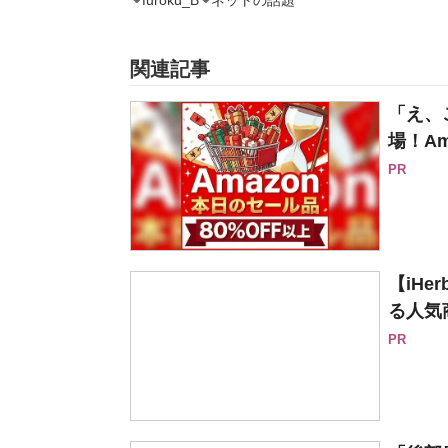
furoku_B
ネットの話題
関連記事
「え、
場！Am
PR
【iH
る人気
PR