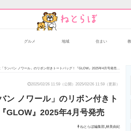
グルメ
地域
住まい
と未来を見通す
スマホと通信の最新トレンド
進化するPCとデ
「ランバン ノワール」のリボン付きトートバッグ！『GLOW』2025年4月号発売
のいまが分かる
企業ITのトレンドを詳説
経営リーダーの
2025/02/26 11:59（公開）
2025/02/26 11:59（更新）
バン ノワール」のリボン付きト
T製品の総合サイト
IT製品の技術・比較・事例
製造業のIT導入
GLOW』2025年4月号発売
,
ねとらぼ編集部
林美由紀