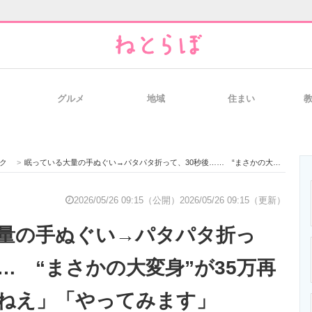
グルメ
地域
住まい
と未来を見通す
スマホと通信の最新トレンド
進化するPCとデ
ク
>
眠っている大量の手ぬぐい→パタパタ折って、30秒後…… “まさかの大変身”が35万再生「いいですねえ」「やってみます」
のいまが分かる
企業ITのトレンドを詳説
経営リーダーの
2026/05/26 09:15（公開）
2026/05/26 09:15（更新）
量の手ぬぐい→パタパタ折っ
T製品の総合サイト
IT製品の技術・比較・事例
製造業のIT導入
… “まさかの大変身”が35万再
ねえ」「やってみます」