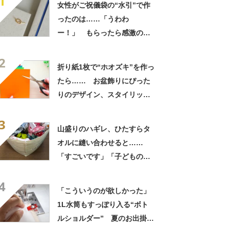
1
女性がご祝儀袋の“水引”で作
ったのは……「うわわ
ー！」 もらったら感激のデ
ザインに「こんなかわいい水
2
引見たのは初めて」
折り紙1枚で“ホオズキ”を作っ
たら…… お盆飾りにぴった
りのデザイン、スタイリッシ
ュな夏のインテリアに
3
山盛りのハギレ、ひたすらタ
オルに縫い合わせると……
「すごいです」「子どもの服
でやりたい」 便利な完成品
4
が64万再生
「こういうのが欲しかった」
1L水筒もすっぽり入る“ボト
ルショルダー” 夏のお出掛け