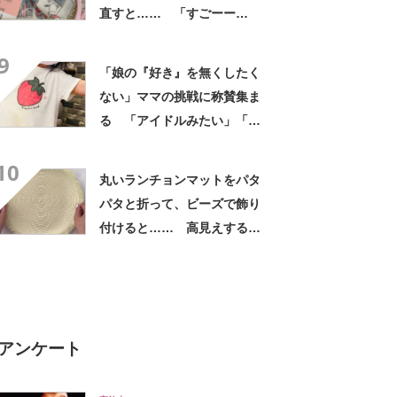
直すと…… 「すごーー
ー!!」まさかの完成品に「こ
9
の手があったのか」「天才い
「娘の『好き』を無くしたく
たぁ」投稿者に話を聞いた
ない」ママの挑戦に称賛集ま
る 「アイドルみたい」「こ
れは宝物‼︎」「控えめに言って
10
神」
丸いランチョンマットをパタ
パタと折って、ビーズで飾り
付けると…… 高見えする完
成品に「私も作ってみたい」
「なんてステキなの！」【海
外】
アンケート