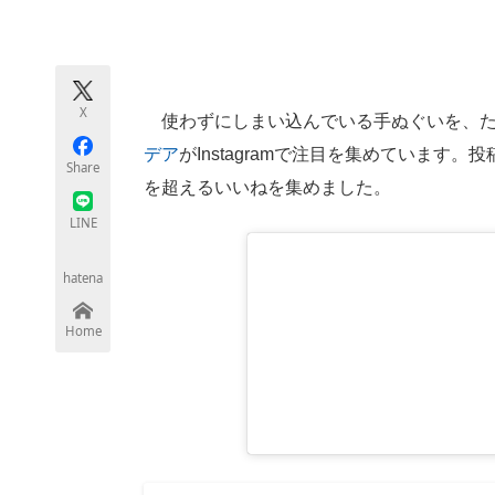
モノづくり技術者専門サイト
エレクトロ
X
使わずにしまい込んでいる手ぬぐいを、た
ちょっと気になるネットの話題
デア
がInstagramで注目を集めています。
Share
を超えるいいねを集めました。
LINE
hatena
Home