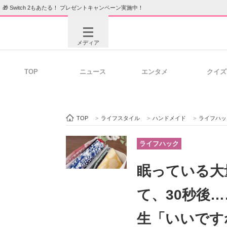
🎁 Switch 2もあたる！ プレゼントキャンペーン実施中！
メディア
TOP
ニュース
エンタメ
クイズ
注目記事を集めた総合ページ
ITの今
TOP
>
ライフスタイル
>
ハンドメイド
>
ライフハッ
ビジネスと働き方のヒント
AI活用
ライフハック
眠っている大
ITエンジニア向け専門サイト
企業向けI
て、30秒後…
生「いいです