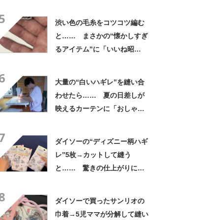
に便利で「とてもありがた
5
い」
渋い色の毛糸をコツコツ編む
と…… まさかの“懐かしすぎ
るアイテム”に「いいね昭
和!!」「中学校にあった」
6
大量の“白いハギレ”を縫い合
わせたら…… 夏の日差しが
映えるカーテンに「おしゃ
れ」「お見事」「歓声を上げ
7
た」
ダイソーの“ディズニー柄ハギ
レ”5枚→カットして縫う
と…… 驚きの仕上がりに
「孫に作ってあげたい」「生
8
地売った人もびっくり」
ダイソーで買ったサンリオの
巾着→5児ママが分解して縫い