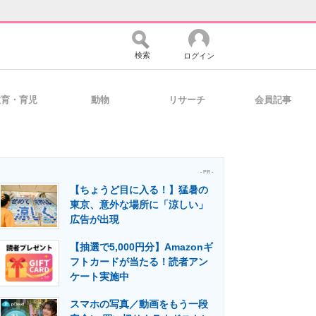
検索
ログイン
教育・育児
動物
リサーチ
会員記事
バイスの未来
好きが集まる 比べて選べる
- PR -
【ちょうど目に入る！】猛暑の
コミュニティ
マーケ×ITの今がよく分かる
東京、意外な場所に「涼しい」
広告が出現
【抽選で5,000円分】Amazonギ
・活用を支援
フトカードが当たる！読者アン
ケート実施中
スマホの写真／動画をもう一段