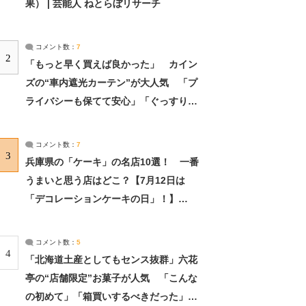
果） | 芸能人 ねとらぼリサーチ
コメント数：
7
2
「もっと早く買えば良かった」 カイン
ズの“車内遮光カーテン”が大人気 「プ
ライバシーも保てて安心」「ぐっすり眠
れました」（2/2） | ライフ ねとらぼリ
サーチ：2ページ目
コメント数：
7
3
兵庫県の「ケーキ」の名店10選！ 一番
うまいと思う店はどこ？【7月12日は
「デコレーションケーキの日」！】
（2/4） | 兵庫県 ねとらぼリサーチ：2ペ
ージ目
コメント数：
5
4
「北海道土産としてもセンス抜群」六花
亭の“店舗限定”お菓子が人気 「こんな
の初めて」「箱買いするべきだった」