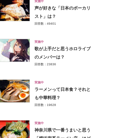
実施中
声が好きな「日本のボーカリ
スト」は？
回答数：49401
実施中
歌が上手だと思うホロライブ
のメンバーは？
回答数：23836
実施中
ラーメンって日本食？それと
も中華料理？
回答数：19628
実施中
神奈川県で一番うまいと思う