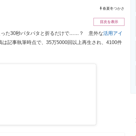
ニクス専門サイト
電子設計の基本と応用
エネルギーの専
春夏冬つかさ
目次を表示
った30秒パタパタと折るだけで……？ 意外な
活用アイ
投稿は記事執筆時点で、35万5000回以上再生され、4100件