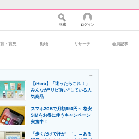
検索
ログイン
教育・育児
動物
リサーチ
会員記事
バイスの未来
好きが集まる 比べて選べる
- PR -
【iHerb】「迷ったらこれ！」
コミュニティ
マーケ×ITの今がよく分かる
みんなが"リピ買い"している人
気商品
スマホ2GBで月額850円～ 格安
・活用を支援
SIMをお得に使うキャンペーン
実施中！
「歩くだけで汗が…！」→ある