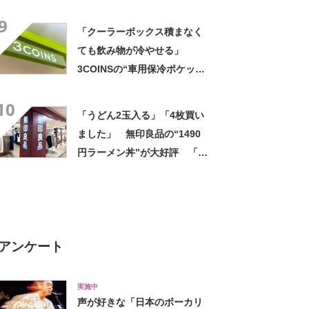
気 「今回で3度目の購入」
9
「施工が楽で簡単」
「クーラーボックス積まなく
ても飲み物が冷やせる」
3COINSの“車用保冷ポケッ
ト”が大好評 「ペットボトル
10
4本とお菓子も入る」「ドリン
「うどん2玉入る」「4枚買い
ク持って車乗る時便利」
ました」 無印良品の“1490
円ラーメン丼”が大好評 「適
度な重みがあって高級感もあ
る」「レンジにも食洗機にも
入れられる」
アンケート
実施中
声が好きな「日本のボーカリ