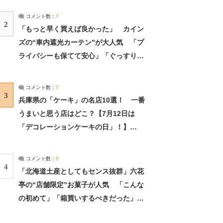
コメント数：
7
2
「もっと早く買えば良かった」 カイン
ズの“車内遮光カーテン”が大人気 「プ
ライバシーも保てて安心」「ぐっすり眠
れました」（2/2） | ライフ ねとらぼリ
サーチ：2ページ目
コメント数：
7
3
兵庫県の「ケーキ」の名店10選！ 一番
うまいと思う店はどこ？【7月12日は
「デコレーションケーキの日」！】
（2/4） | 兵庫県 ねとらぼリサーチ：2ペ
ージ目
コメント数：
5
4
「北海道土産としてもセンス抜群」六花
亭の“店舗限定”お菓子が人気 「こんな
の初めて」「箱買いするべきだった」
（1/2） | 北海道 ねとらぼリサーチ