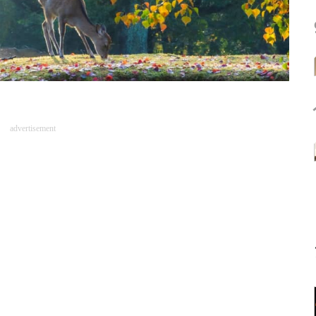
advertisement