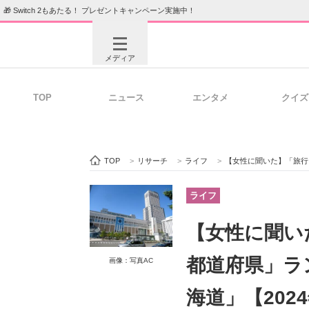
🎁 Switch 2もあたる！ プレゼントキャンペーン実施中！
メディア
TOP
ニュース
エンタメ
クイズ
注目記事を集めた総合ページ
ITの今
TOP
>
リサーチ
>
ライフ
>
【女性に聞いた】「旅行して
ビジネスと働き方のヒント
AI活用
ライフ
【女性に聞い
ITエンジニア向け専門サイト
企業向けI
都道府県」ラ
画像：写真AC
海道」【202