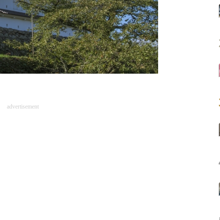
advertisement