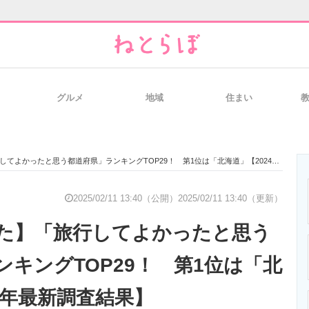
グルメ
地域
住まい
と未来を見通す
スマホと通信の最新トレンド
進化するPCとデ
よかったと思う都道府県」ランキングTOP29！ 第1位は「北海道」【2024年最新調査結果】
のいまが分かる
企業ITのトレンドを詳説
経営リーダーの
2025/02/11 13:40（公開）
2025/02/11 13:40（更新）
た】「旅行してよかったと思う
T製品の総合サイト
IT製品の技術・比較・事例
製造業のIT導入
ンキングTOP29！ 第1位は「北
4年最新調査結果】