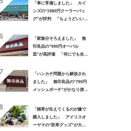
5
「車に常備しました」 カイ
箱、お箸、おやつを入れるの
ンズの“1980円クーラーバッ
に十分」
グ”が評判 「ちょうどいい大
きさ」「保冷剤を止めるベル
6
トが良い」
「家族分そろえました」 無
印良品の“990円オーバル
皿”が高評価 「何にでも合
う」「盛り付けるだけでカフ
7
ェっぽくなってお気に入り」
「ハンカチ問題から解放され
ました」 無印良品の“790円
メッシュポーチ”がかなり便
利 「濡れてもすぐ乾く」
8
「追加購入を考えています」
「雑草が生えてくるのが嫌で
購入しました」 アイリスオ
ーヤマの“防草グッズ”が大人