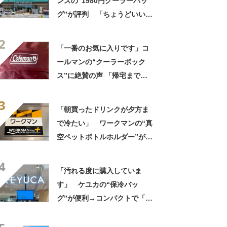
ンズの“1980円クーラーバッ
グ”が評判 「ちょうどいい大
きさ」「保冷剤を止めるベル
2
トが良い」
「一番のお気に入りです」コ
ールマンの“クーラーボック
ス”に絶賛の声 「帰宅まで冷
たいまま」「リピート購入し
3
ました」
「朝買ったドリンクが夕方ま
で冷たい」 ワークマンの“真
空ペットボトルホルダー”が大
好評 「車の中でも冷え冷
4
え」「もっと早く買えばよか
「汚れる度に購入していま
った」
す」 ケユカの“保冷バッ
グ”が便利→コンパクトで「ち
ょうど良かった」「かわいく
ていつもにやにや」「お弁当