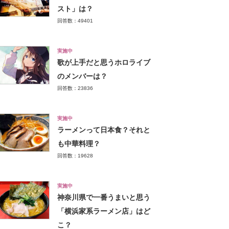
スト」は？
回答数：49401
実施中
歌が上手だと思うホロライブ
のメンバーは？
回答数：23836
実施中
ラーメンって日本食？それと
も中華料理？
回答数：19628
実施中
神奈川県で一番うまいと思う
「横浜家系ラーメン店」はど
こ？