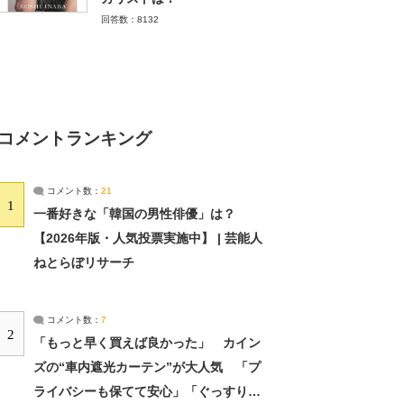
回答数：8132
コメントランキング
コメント数：
21
1
一番好きな「韓国の男性俳優」は？
【2026年版・人気投票実施中】 | 芸能人
ねとらぼリサーチ
コメント数：
7
2
「もっと早く買えば良かった」 カイン
ズの“車内遮光カーテン”が大人気 「プ
ライバシーも保てて安心」「ぐっすり眠