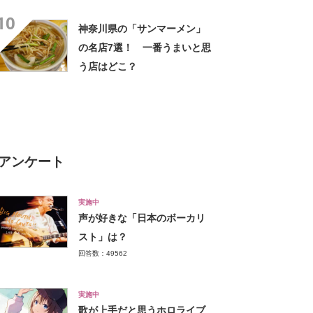
きるのが最高」「海と富士山
10
の絶景に感動」の声
神奈川県の「サンマーメン」
の名店7選！ 一番うまいと思
う店はどこ？
アンケート
実施中
声が好きな「日本のボーカリ
スト」は？
回答数：49562
実施中
歌が上手だと思うホロライブ