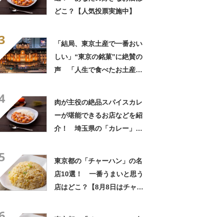
どこ？【人気投票実施中】
3
「結局、東京土産で一番おい
しい」“東京の銘菓”に絶賛の
声 「人生で食べたお土産の
中でダントツで好き」「東京
4
に行くと必ず買う」「めっち
肉が主役の絶品スパイスカレ
ゃリピしてます」
ーが堪能できるお店などを紹
介！ 埼玉県の「カレー」の
名店10選！
5
東京都の「チャーハン」の名
店10選！ 一番うまいと思う
店はどこ？【8月8日はチャー
ハンの日！】
6