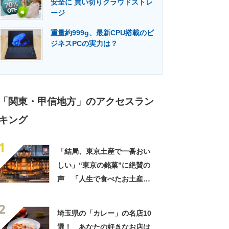
安全に 買い切りクラウドストレ
門メディア
建設×テクノロジーの最前線
ージ
重量約999g、最新CPU搭載のビ
ジネスPCの実力は？
「関東・甲信地方」のアクセスラン
キング
1
「結局、東京土産で一番おい
しい」“東京の銘菓”に絶賛の
声 「人生で食べたお土産の
中でダントツで好き」「東京
2
に行くと必ず買う」「めっち
埼玉県の「カレー」の名店10
ゃリピしてます」
選！ あなたの好きなお店は