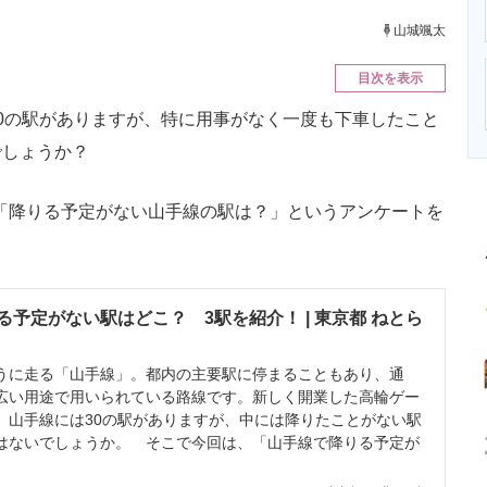
ニクス専門サイト
電子設計の基本と応用
エネルギーの専
山城颯太
目次を表示
0の駅がありますが、特に用事がなく一度も下車したこと
でしょうか？
ら「降りる予定がない山手線の駅は？」というアンケートを
予定がない駅はどこ？ 3駅を紹介！ | 東京都 ねとら
に走る「山手線」。都内の主要駅に停まることもあり、通
広い用途で用いられている路線です。新しく開業した高輪ゲー
、山手線には30の駅がありますが、中には降りたことがない駅
はないでしょうか。 そこで今回は、「山手線で降りる予定が