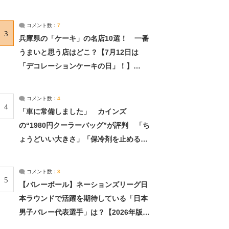
れました」（2/2） | ライフ ねとらぼリ
サーチ：2ページ目
コメント数：
7
3
兵庫県の「ケーキ」の名店10選！ 一番
うまいと思う店はどこ？【7月12日は
「デコレーションケーキの日」！】
（2/4） | 兵庫県 ねとらぼリサーチ：2ペ
ージ目
コメント数：
4
4
「車に常備しました」 カインズ
の“1980円クーラーバッグ”が評判 「ち
ょうどいい大きさ」「保冷剤を止めるベ
ルトが良い」（1/5） | ライフ ねとらぼ
リサーチ
コメント数：
3
5
【バレーボール】ネーションズリーグ日
本ラウンドで活躍を期待している「日本
男子バレー代表選手」は？【2026年版・
人気投票実施中】（投票結果） | スポー