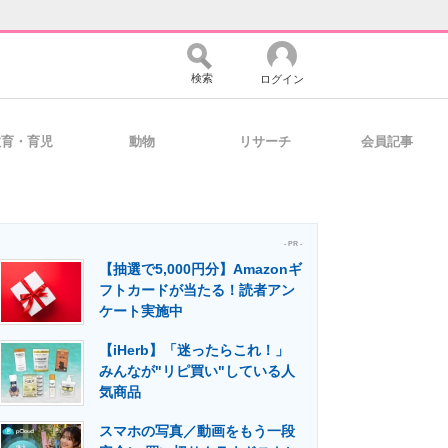
検索
ログイン
教育・育児
動物
リサーチ
会員記事
バイスの未来
好きが集まる 比べて選べる
- PR -
【抽選で5,000円分】Amazonギ
コミュニティ
マーケ×ITの今がよく分かる
フトカードが当たる！読者アン
ケート実施中
【iHerb】「迷ったらこれ！」
・活用を支援
みんなが"リピ買い"している人
気商品
スマホの写真／動画をもう一段