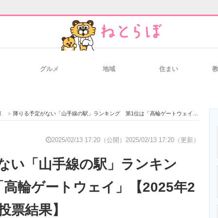
グルメ
地域
住まい
と未来を見通す
スマホと通信の最新トレンド
進化するPCとデ
都
>
降りる予定がない「山手線の駅」ランキング 第1位は「高輪ゲートウェイ」【2025年2月10日時点の投票結果】
のいまが分かる
企業ITのトレンドを詳説
経営リーダーの
2025/02/13 17:20（公開）
2025/02/13 17:20（更新）
ない「山手線の駅」ランキン
T製品の総合サイト
IT製品の技術・比較・事例
製造業のIT導入
高輪ゲートウェイ」【2025年2
の投票結果】