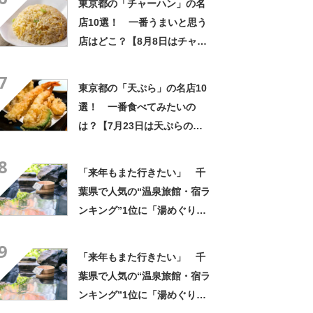
東京都の「チャーハン」の名
店10選！ 一番うまいと思う
店はどこ？【8月8日はチャー
ハンの日！】
7
東京都の「天ぷら」の名店10
選！ 一番食べてみたいの
は？【7月23日は天ぷらの
日】
8
「来年もまた行きたい」 千
葉県で人気の“温泉旅館・宿ラ
ンキング”1位に「湯めぐりで
きるのが最高」「海と富士山
9
の絶景に感動」の声
「来年もまた行きたい」 千
葉県で人気の“温泉旅館・宿ラ
ンキング”1位に「湯めぐりで