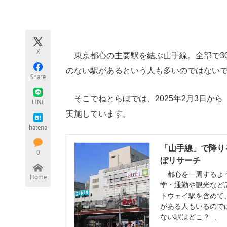
モノづくり技術者専門サイト
エレクトロ
X
東京都心の主要駅を結ぶ山手線。全部で3
ちょっと気になるネットの話題
のない駅があるという人も多いのではない
Share
そこでねとらぼでは、2025年2月3日か
LINE
実施しています。
hatena
「山手線」で降りる
0
ぼリサーチ
都心を一周するよう
Home
学・通勤や観光など
トウェイ駅を含めて
がある人もいるので
ない駅はどこ？…