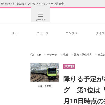
🎁 Switch 2もあたる！ プレゼントキャンペーン実施中！
メディア
TOP
ニュース
エンタメ
クイズ
注目記事を集めた総合ページ
ITの今
TOP
>
リサーチ
>
地域
>
関東・甲信地方
>
東京
ビジネスと働き方のヒント
AI活用
東京都
降りる予定が
ITエンジニア向け専門サイト
企業向けI
画像：PIXTA
グ 第1位は「
月10日時点