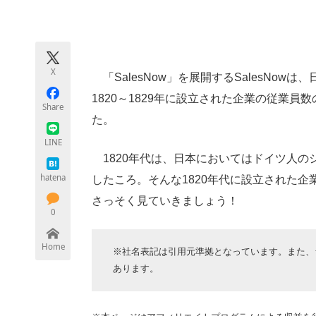
モノづくり技術者専門サイト
エレクトロ
X
「SalesNow」を展開するSalesNow
ちょっと気になるネットの話題
1820～1829年に設立された企業の従業
Share
た。
LINE
1820年代は、日本においてはドイツ人の
hatena
したころ。そんな1820年代に設立された
さっそく見ていきましょう！
0
Home
※社名表記は引用元準拠となっています。また、
あります。