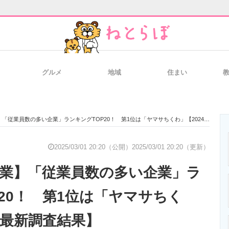
グルメ
地域
住まい
と未来を見通す
スマホと通信の最新トレンド
進化するPCとデ
「従業員数の多い企業」ランキングTOP20！ 第1位は「ヤマサちくわ」【2024年最新調査結果】
のいまが分かる
企業ITのトレンドを詳説
経営リーダーの
2025/03/01 20:20（公開）
2025/03/01 20:20（更新）
代創業】「従業員数の多い企業」ラ
T製品の総合サイト
IT製品の技術・比較・事例
製造業のIT導入
P20！ 第1位は「ヤマサちく
年最新調査結果】