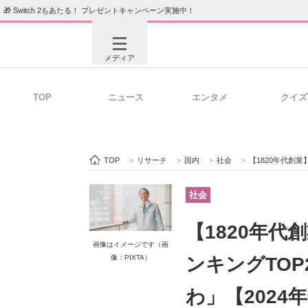
🎁 Switch 2もあたる！ プレゼントキャンペーン実施中！
メディア
TOP
ニュース
エンタメ
クイズ
注目記事を集めた総合ページ
ITの今
TOP
>
リサーチ
>
国内
>
社会
>
【1820年代創業】
ビジネスと働き方のヒント
AI活用
社会
【1820年
画像はイメージです（画
ITエンジニア向け専門サイト
企業向けI
像：PIXTA）
ンキングTO
わ」【2024