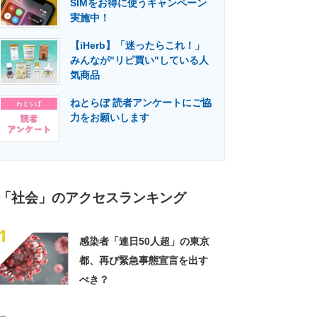
SIMをお得に使うキャンペーン
門メディア
建設×テクノロジーの最前線
実施中！
【iHerb】「迷ったらこれ！」
みんなが"リピ買い"している人
気商品
ねとらぼ 読者アンケートにご協
力をお願いします
「社会」のアクセスランキング
1
感染者「連日50人超」の東京
都、再び緊急事態宣言を出す
べき？