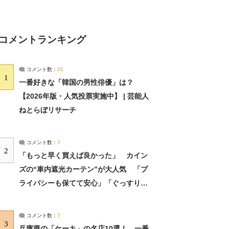
コメントランキング
コメント数：
21
1
一番好きな「韓国の男性俳優」は？
【2026年版・人気投票実施中】 | 芸能人
ねとらぼリサーチ
コメント数：
7
2
「もっと早く買えば良かった」 カイン
ズの“車内遮光カーテン”が大人気 「プ
ライバシーも保てて安心」「ぐっすり眠
れました」（2/2） | ライフ ねとらぼリ
サーチ：2ページ目
コメント数：
7
3
兵庫県の「ケーキ」の名店10選！ 一番