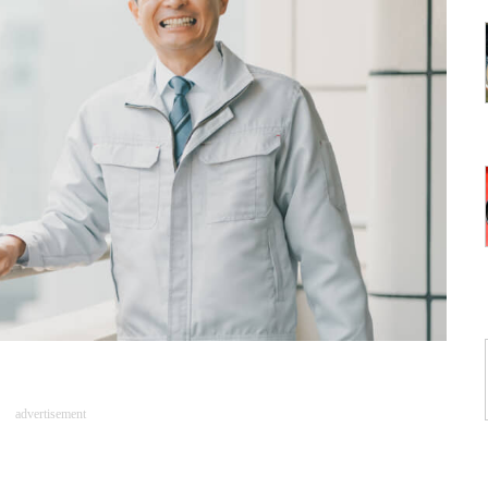
advertisement