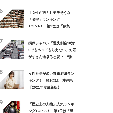
「神宮寺」【2024年最新調査
6
結果】
【女性が選ぶ】モテそうな
「名字」ランキング
TOP24！ 第1位は「伊集
院」【2025年最新調査結果】
7
損保ジャパン「過失割合10対
0でも払ってもらえない」対応
がずさん過ぎると炎上「“損保
ジャパンシール”で煽り運転無
8
くなる」などの声も
女性社長が多い都道府県ラン
キング！ 第1位は「沖縄県」
【2021年度最新版】
9
「歴史上の人物」人気ランキ
ングTOP38！ 第1位は「織