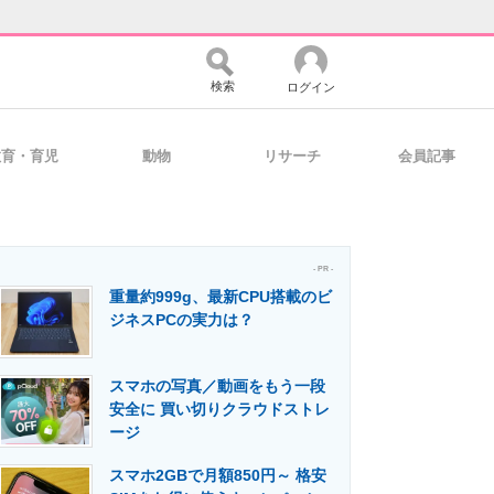
検索
ログイン
教育・育児
動物
リサーチ
会員記事
バイスの未来
好きが集まる 比べて選べる
- PR -
重量約999g、最新CPU搭載のビ
コミュニティ
マーケ×ITの今がよく分かる
ジネスPCの実力は？
スマホの写真／動画をもう一段
・活用を支援
安全に 買い切りクラウドストレ
ージ
スマホ2GBで月額850円～ 格安