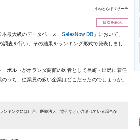
ニクス専門サイト
電子設計の基本と応用
エネルギーの専
ねとらぼリサーチ
目次を表示
は、日本最大級のデータベース「
SalesNow DB
」において、
員数の調査を行い、その結果をランキング形式で発表しまし
シーボルトがオランダ商館の医者として長崎・出島に着任
企業のうち、従業員の多い企業はどこだったのでしょうか。
ランキングには組合、医療法人、協会などが含まれている場合が