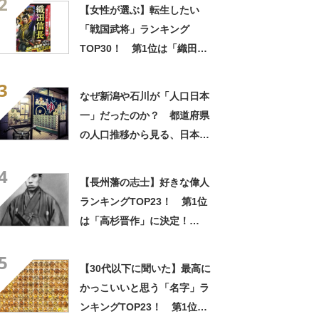
2
【女性が選ぶ】転生したい
「戦国武将」ランキング
TOP30！ 第1位は「織田信
長」と「伊達政宗」【2024年
3
最新投票結果】
なぜ新潟や石川が「人口日本
一」だったのか？ 都道府県
の人口推移から見る、日本近
代化の歴史
4
【長州藩の志士】好きな偉人
ランキングTOP23！ 第1位
は「高杉晋作」に決定！
【2021年投票結果】
5
【30代以下に聞いた】最高に
かっこいいと思う「名字」ラ
ンキングTOP23！ 第1位は