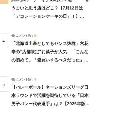
うまいと思う店はどこ？【7月12日は
「デコレーションケーキの日」！】
（2/4） | 兵庫県 ねとらぼリサーチ：2ペ
ージ目
コメント数：
5
4
「北海道土産としてもセンス抜群」六花
亭の“店舗限定”お菓子が人気 「こんな
の初めて」「箱買いするべきだった」
（1/2） | 北海道 ねとらぼリサーチ
コメント数：
3
5
【バレーボール】ネーションズリーグ日
本ラウンドで活躍を期待している「日本
男子バレー代表選手」は？【2026年版・
人気投票実施中】（投票結果） | スポー
ツ ねとらぼリサーチ