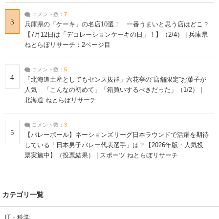
コメント数：
7
3
兵庫県の「ケーキ」の名店10選！ 一番うまいと思う店はどこ？
【7月12日は「デコレーションケーキの日」！】（2/4） | 兵庫県
ねとらぼリサーチ：2ページ目
コメント数：
5
4
「北海道土産としてもセンス抜群」六花亭の“店舗限定”お菓子が
人気 「こんなの初めて」「箱買いするべきだった」（1/2） |
北海道 ねとらぼリサーチ
コメント数：
3
5
【バレーボール】ネーションズリーグ日本ラウンドで活躍を期待
している「日本男子バレー代表選手」は？【2026年版・人気投
票実施中】（投票結果） | スポーツ ねとらぼリサーチ
カテゴリ一覧
IT・科学