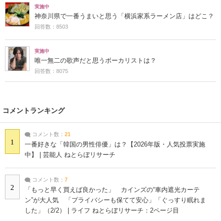
実施中
神奈川県で一番うまいと思う「横浜家系ラーメン店」はどこ？
回答数：8503
実施中
唯一無二の歌声だと思うボーカリストは？
回答数：8075
コメントランキング
コメント数：
21
1
一番好きな「韓国の男性俳優」は？【2026年版・人気投票実施
中】 | 芸能人 ねとらぼリサーチ
コメント数：
7
2
「もっと早く買えば良かった」 カインズの“車内遮光カーテ
ン”が大人気 「プライバシーも保てて安心」「ぐっすり眠れま
した」（2/2） | ライフ ねとらぼリサーチ：2ページ目