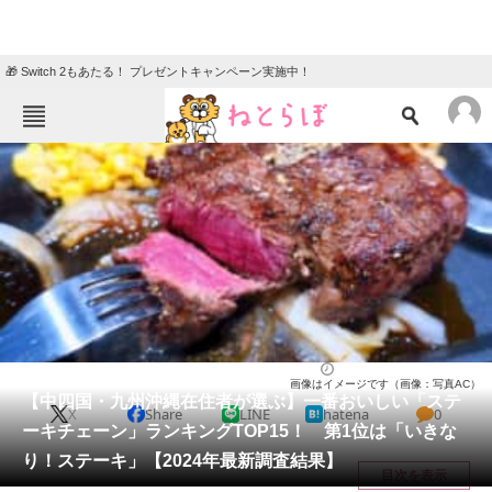
🎁 Switch 2もあたる！ プレゼントキャンペーン実施中！
ねとらぼメニュー
TOP
ニュース
エンタメ
クイズ
グルメ
地域
住まい
教育・育児
動物
リサーチ
ステーキ
2025/02/22 15:50（公開）
画像はイメージです（画像：写真AC）
会員記事
【中四国・九州沖縄在住者が選ぶ】一番おいしい「ステ
X
Share
LINE
hatena
0
ーキチェーン」ランキングTOP15！ 第1位は「いきな
メディア
り！ステーキ」【2024年最新調査結果】
目次を表示
注目記事を集めた総合ページ