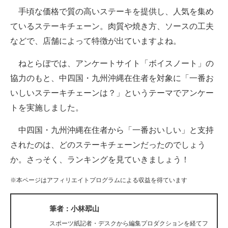
手頃な価格で質の高いステーキを提供し、人気を集め
ITの今と未来を見通す
ているステーキチェーン。肉質や焼き方、ソースの工夫
などで、店舗によって特徴が出ていますよね。
スマホと通信の最新トレンド
ねとらぼでは、アンケートサイト「ボイスノート」の
進化するPCとデバイスの未来
協力のもと、中四国・九州沖縄在住者を対象に「一番お
好きが集まる 比べて選べる
いしいステーキチェーンは？」というテーマでアンケー
トを実施しました。
ビジネスと働き方のヒント
中四国・九州沖縄在住者から「一番おいしい」と支持
AI活用のいまが分かる
されたのは、どのステーキチェーンだったのでしょう
企業ITのトレンドを詳説
か。さっそく、ランキングを見ていきましょう！
経営リーダーのコミュニティ
※本ページはアフィリエイトプログラムによる収益を得ています
マーケ×ITの今がよく分かる
筆者：小林翆山
ITエンジニア向け専門サイト
スポーツ紙記者・デスクから編集プロダクションを経てフ