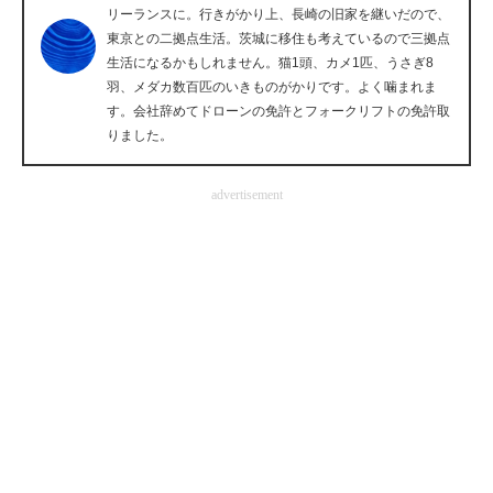
リーランスに。行きがかり上、長崎の旧家を継いだので、
企業向けIT製品の総合サイト
東京との二拠点生活。茨城に移住も考えているので三拠点
生活になるかもしれません。猫1頭、カメ1匹、うさぎ8
IT製品の技術・比較・事例
羽、メダカ数百匹のいきものがかりです。よく噛まれま
す。会社辞めてドローンの免許とフォークリフトの免許取
製造業のIT導入・活用を支援
りました。
モノづくり技術者専門サイト
advertisement
エレクトロニクス専門サイト
電子設計の基本と応用
エネルギーの専門メディア
建設×テクノロジーの最前線
ちょっと気になるネットの話題