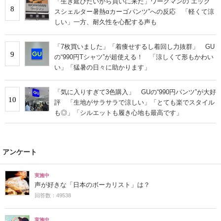
「生き延びたいから買いに来た」ワークマンの“エック
8
スシェルター暑熱αカーゴパンツ”への反応 「軽くて涼
しい」一方、耐久性を心配する声も
「7枚買いました」「着痩せするし着回し力抜群」 GU
9
の“990円Tシャツ”が超使える！ 「涼しくて形もかわい
い」「猛暑の日々に助かります」
「気に入りすぎて3色購入」 GUの“990円パンツ”が大好
10
評 「生地がサラサラで涼しい」「とても楽でスタイル
も◎」「シルエットも履き心地も最高です」
アンケート
実施中
声が好きな「日本のボーカリスト」は？
回答数：49538
実施中