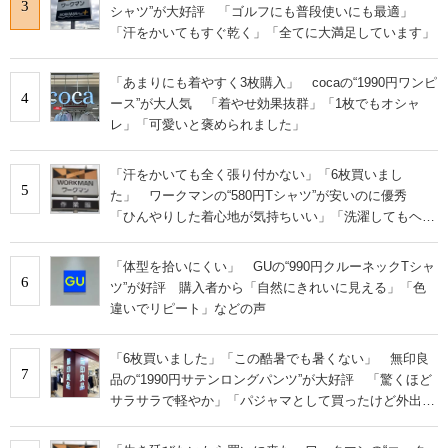
3
シャツ”が大好評 「ゴルフにも普段使いにも最適」
「汗をかいてもすぐ乾く」「全てに大満足しています」
「あまりにも着やすく3枚購入」 cocaの“1990円ワンピ
4
ース”が大人気 「着やせ効果抜群」「1枚でもオシャ
レ」「可愛いと褒められました」
「汗をかいても全く張り付かない」「6枚買いまし
5
た」 ワークマンの“580円Tシャツ”が安いのに優秀
「ひんやりした着心地が気持ちいい」「洗濯してもヘタ
らない」
「体型を拾いにくい」 GUの“990円クルーネックTシャ
6
ツ”が好評 購入者から「自然にきれいに見える」「色
違いでリピート」などの声
「6枚買いました」「この酷暑でも暑くない」 無印良
7
品の“1990円サテンロングパンツ”が大好評 「驚くほど
サラサラで軽やか」「パジャマとして買ったけど外出用
にした」