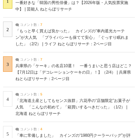
1
一番好きな「韓国の男性俳優」は？【2026年版・人気投票実施
中】 | 芸能人 ねとらぼリサーチ
コメント数：
7
2
「もっと早く買えば良かった」 カインズの“車内遮光カーテ
ン”が大人気 「プライバシーも保てて安心」「ぐっすり眠れま
した」（2/2） | ライフ ねとらぼリサーチ：2ページ目
コメント数：
7
3
兵庫県の「ケーキ」の名店10選！ 一番うまいと思う店はどこ？
【7月12日は「デコレーションケーキの日」！】（2/4） | 兵庫県
ねとらぼリサーチ：2ページ目
コメント数：
5
4
「北海道土産としてもセンス抜群」六花亭の“店舗限定”お菓子が
人気 「こんなの初めて」「箱買いするべきだった」（1/2） |
北海道 ねとらぼリサーチ
コメント数：
4
5
「車に常備しました」 カインズの“1980円クーラーバッグ”が評