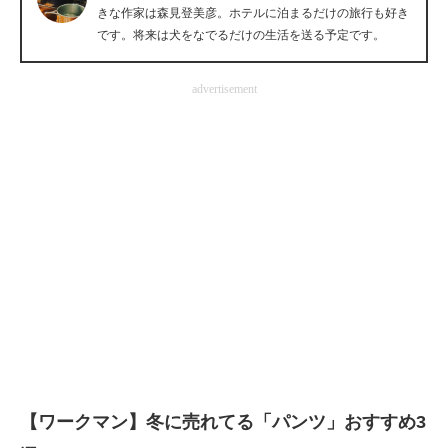
きな作家は森見登美彦。ホテルに泊まるだけの旅行も好き
企業向けIT製品の総合サイト
です。将来は犬をなでるだけの生活を送る予定です。
IT製品の技術・比較・事例
advertisement
製造業のIT導入・活用を支援
モノづくり技術者専門サイト
エレクトロニクス専門サイト
電子設計の基本と応用
エネルギーの専門メディア
建設×テクノロジーの最前線
ちょっと気になるネットの話題
【ワークマン】冬に売れてる「パンツ」おすすめ3