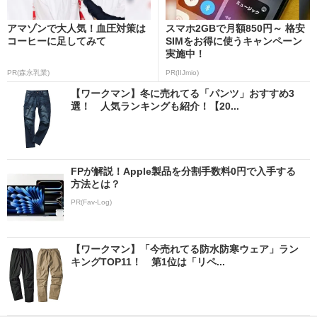
アマゾンで大人気！血圧対策は
スマホ2GBで月額850円～ 格安
コーヒーに足してみて
SIMをお得に使うキャンペーン
実施中！
PR(森永乳業)
PR(IIJmio)
【ワークマン】冬に売れてる「パンツ」おすすめ3
選！ 人気ランキングも紹介！【20...
FPが解説！Apple製品を分割手数料0円で入手する
方法とは？
PR(Fav-Log)
【ワークマン】「今売れてる防水防寒ウェア」ラン
キングTOP11！ 第1位は「リペ...