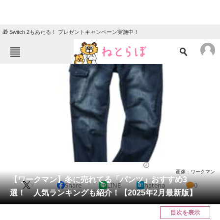
🎁 Switch 2もあたる！ プレゼントキャンペーン実施中！
ねとらぼメニュー
TOP
ニュース
エンタメ
クイズ
グルメ
地域
住まい
教育・育児
動物
リサーチ
ウェア
2025/02/17 18:10（公開）
画像：ワークマン
会員記事
【ワークマン】冬に売れてる「パンツ」おすすめ3
X
Share
LINE
hatena
0
選！ 人気ランキングも紹介！【2025年2月最新版】
メディア
目次を表示
注目記事を集めた総合ページ