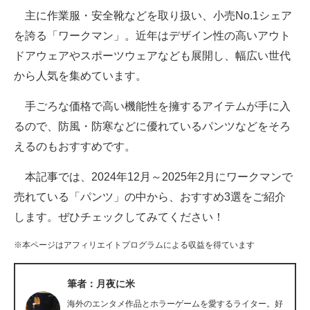
主に作業服・安全靴などを取り扱い、小売No.1シェア
ITの今と未来を見通す
を誇る「ワークマン」。近年はデザイン性の高いアウト
ドアウェアやスポーツウェアなども展開し、幅広い世代
スマホと通信の最新トレンド
から人気を集めています。
進化するPCとデバイスの未来
手ごろな価格で高い機能性を擁するアイテムが手に入
好きが集まる 比べて選べる
るので、防風・防寒などに優れているパンツなどをそろ
えるのもおすすめです。
ビジネスと働き方のヒント
本記事では、2024年12月～2025年2月にワークマンで
AI活用のいまが分かる
売れている「パンツ」の中から、おすすめ3選をご紹介
企業ITのトレンドを詳説
します。ぜひチェックしてみてください！
経営リーダーのコミュニティ
※本ページはアフィリエイトプログラムによる収益を得ています
マーケ×ITの今がよく分かる
筆者：月夜に米
ITエンジニア向け専門サイト
海外のエンタメ作品とホラーゲームを愛するライター。好