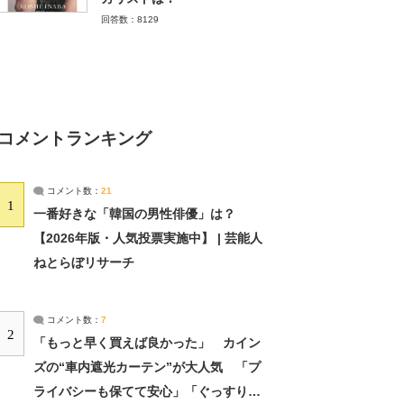
回答数：8129
コメントランキング
コメント数：
21
1
一番好きな「韓国の男性俳優」は？
【2026年版・人気投票実施中】 | 芸能人
ねとらぼリサーチ
コメント数：
7
2
「もっと早く買えば良かった」 カイン
ズの“車内遮光カーテン”が大人気 「プ
ライバシーも保てて安心」「ぐっすり眠