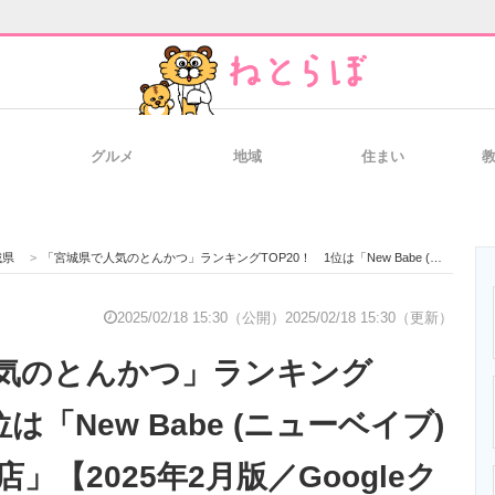
グルメ
地域
住まい
と未来を見通す
スマホと通信の最新トレンド
進化するPCとデ
城県
>
「宮城県で人気のとんかつ」ランキングTOP20！ 1位は「New Babe (ニューベイブ) ヨドバシ仙台店」【2025年2月版／Googleクチコミ】
のいまが分かる
企業ITのトレンドを詳説
経営リーダーの
2025/02/18 15:30（公開）
2025/02/18 15:30（更新）
気のとんかつ」ランキング
T製品の総合サイト
IT製品の技術・比較・事例
製造業のIT導入
位は「New Babe (ニューベイブ)
」【2025年2月版／Googleク