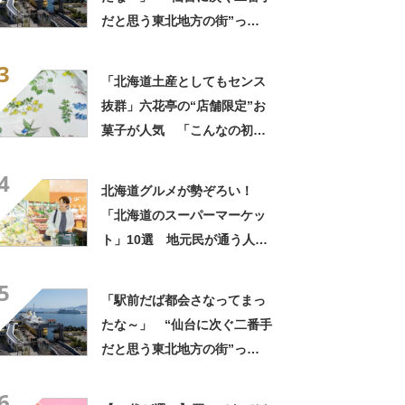
だと思う東北地方の街”っ
て？ ランキング上位に「ち
3
ょうどよく都会と田舎が混じ
「北海道土産としてもセンス
ってる」「コンパクトにまと
抜群」六花亭の“店舗限定”お
まったいい街」の声
菓子が人気 「こんなの初め
て」「箱買いするべきだっ
4
た」
北海道グルメが勢ぞろい！
「北海道のスーパーマーケッ
ト」10選 地元民が通う人気
店とは？
5
「駅前だば都会さなってまっ
たな～」 “仙台に次ぐ二番手
だと思う東北地方の街”っ
て？ ランキング上位に「ち
6
ょうどよく都会と田舎が混じ