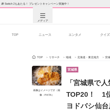
🎁 Switch 2もあたる！ プレゼントキャンペーン実施中！
メディア
TOP
ニュース
エンタメ
クイズ
注目記事を集めた総合ページ
ITの今
TOP
>
リサーチ
>
地域
>
北海道・東北地方
>
宮
ビジネスと働き方のヒント
AI活用
宮城県
「宮城県で人
ITエンジニア向け専門サイト
企業向けI
画像はイメージです（画
TOP20！ 1
像：PIXTA）
ヨドバシ仙台店