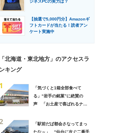
ジネスPCの実力は？
門メディア
建設×テクノロジーの最前線
【抽選で5,000円分】Amazonギ
フトカードが当たる！読者アン
ケート実施中
「北海道・東北地方」のアクセスラ
ンキング
1
「気づくと1箱全部食べて
る」“岩手の銘菓”に絶賛の
声 「お土産で喜ばれるナン
バーワン」「会社や友達から
2
毎回大好評」
「駅前だば都会さなってまっ
たな～」 “仙台に次ぐ二番手