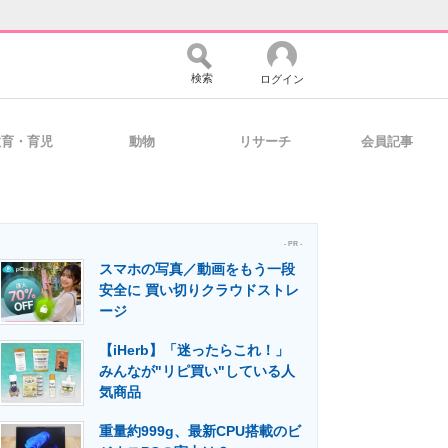
検索
ログイン
教育・育児
動物
リサーチ
会員記事
バイスの未来
好きが集まる 比べて選べる
- PR -
スマホの写真／動画をもう一段
コミュニティ
マーケ×ITの今がよく分かる
安全に 買い切りクラウドストレ
ージ
【iHerb】「迷ったらこれ！」
・活用を支援
みんなが"リピ買い"している人
気商品
重量約999g、最新CPU搭載のビ