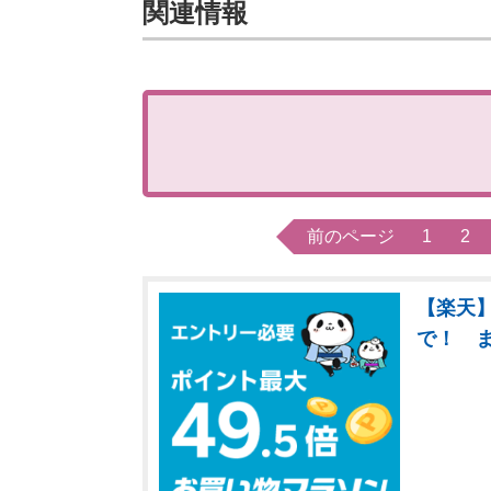
関連情報
前のページ
1
2
【楽天】
で！ 