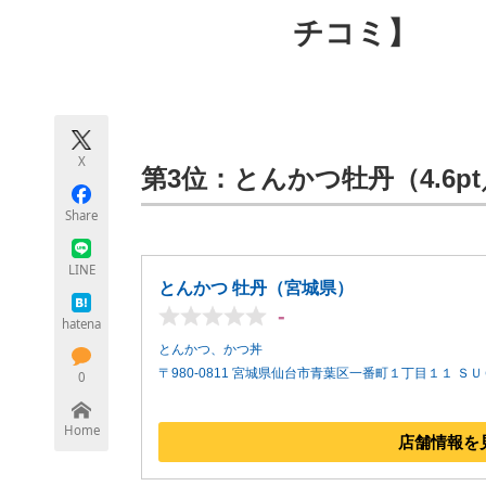
モノづくり技術者専門サイト
エレクトロ
チコミ】
ちょっと気になるネットの話題
X
第3位：とんかつ牡丹（4.6p
Share
LINE
とんかつ 牡丹（宮城県）
-
hatena
とんかつ、かつ丼
〒980-0811 宮城県仙台市青葉区一番町１丁目１１ 
0
Home
店舗情報を