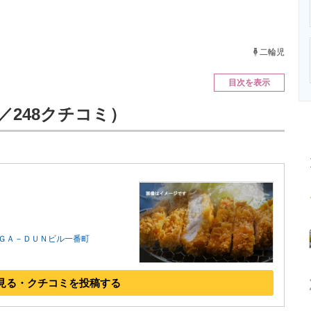
ニクス専門サイト
電子設計の基本と応用
エネルギーの専
二輪児
目次を表示
t／248クチコミ）
ＳＵＧＡ－ＤＵＮビル一番町
見る・クチコミを投稿する