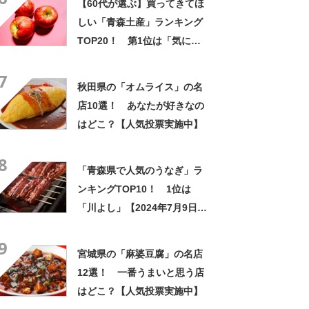
【60代が選ぶ】買ってきてほ
ってる」「コンパクトにまと
しい「青森土産」ランキング
まったいい街」の声
TOP20！ 第1位は「気にな
るリンゴ（ラグノオ）」
7
【2024年最新調査結果】
秋田県の「オムライス」の名
店10選！ あなたが好きなの
はどこ？【人気投票実施中】
8
「青森県で人気のうなぎ」ラ
ンキングTOP10！ 1位は
「川よし」【2024年7月9日時
点】
9
宮城県の「麻婆豆腐」の名店
12選！ 一番うまいと思う店
はどこ？【人気投票実施中】