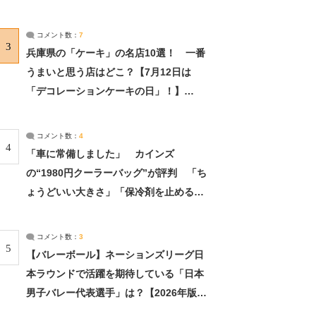
れました」（2/2） | ライフ ねとらぼリ
サーチ：2ページ目
コメント数：
7
3
兵庫県の「ケーキ」の名店10選！ 一番
うまいと思う店はどこ？【7月12日は
「デコレーションケーキの日」！】
（2/4） | 兵庫県 ねとらぼリサーチ：2ペ
ージ目
コメント数：
4
4
「車に常備しました」 カインズ
の“1980円クーラーバッグ”が評判 「ち
ょうどいい大きさ」「保冷剤を止めるベ
ルトが良い」（1/5） | ライフ ねとらぼ
リサーチ
コメント数：
3
5
【バレーボール】ネーションズリーグ日
本ラウンドで活躍を期待している「日本
男子バレー代表選手」は？【2026年版・
人気投票実施中】（投票結果） | スポー