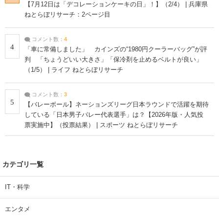
【7月12日は「デコレーションケーキの日」！】（2/4） | 兵庫県
ねとらぼリサーチ：2ページ目
コメント数：
4
4
「車に常備しました」 カインズの“1980円クーラーバッグ”が評
判 「ちょうどいい大きさ」「保冷剤を止めるベルトが良い」
（1/5） | ライフ ねとらぼリサーチ
コメント数：
3
5
【バレーボール】ネーションズリーグ日本ラウンドで活躍を期待
している「日本男子バレー代表選手」は？【2026年版・人気投
票実施中】（投票結果） | スポーツ ねとらぼリサーチ
カテゴリ一覧
IT・科学
エンタメ