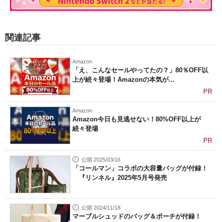
関連記事
Amazon
「え、こんなセールやってたの？」80％OFF以
上が続々登場！Amazonの本気が...
PR
Amazon
Amazon今日も見逃せない！80%OFF以上が
続々登場
PR
公開 2025/03/16
「コールマン」コラボの大容量バッグが付録！
『リンネル』2025年5月号発売
公開 2024/11/18
マーブルシュッドのバッグ＆ポーチが付録！