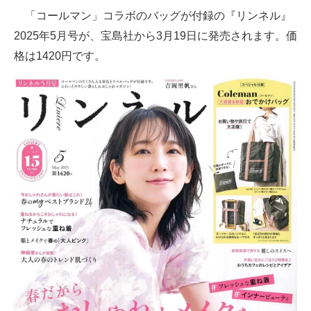
「コールマン」コラボのバッグが付録の『リンネル』
ITの今と未来を見通す
2025年5月号が、宝島社から3月19日に発売されます。価
格は1420円です。
スマホと通信の最新トレンド
進化するPCとデバイスの未来
好きが集まる 比べて選べる
ビジネスと働き方のヒント
AI活用のいまが分かる
企業ITのトレンドを詳説
経営リーダーのコミュニティ
マーケ×ITの今がよく分かる
ITエンジニア向け専門サイト