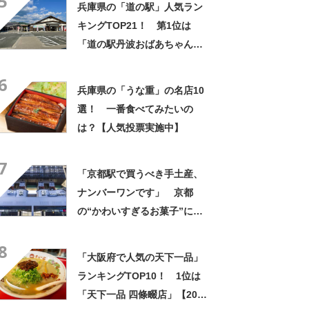
5
兵庫県の「道の駅」人気ラン
たり」
キングTOP21！ 第1位は
「道の駅丹波おばあちゃんの
里（丹波市）」【2026年3月
6
10日時点の投票結果】
兵庫県の「うな重」の名店10
選！ 一番食べてみたいの
は？【人気投票実施中】
7
「京都駅で買うべき手土産、
ナンバーワンです」 京都
の“かわいすぎるお菓子”に反
響 「一目惚れです」「変な
8
声出た」「まとめ買いする」
「大阪府で人気の天下一品」
ランキングTOP10！ 1位は
「天下一品 四條畷店」【2024