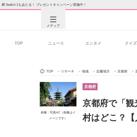
🎁 Switch 2もあたる！ プレゼントキャンペーン実施中！
メディア
TOP
ニュース
エンタメ
クイズ
注目記事を集めた総合ページ
ITの今
TOP
>
リサーチ
>
地域
>
近畿地方
>
京都府
>
ビジネスと働き方のヒント
AI活用
京都府
京都府で「観
ITエンジニア向け専門サイト
企業向けI
画像：写真AC（画像はイ
村はどこ？【
メージです）