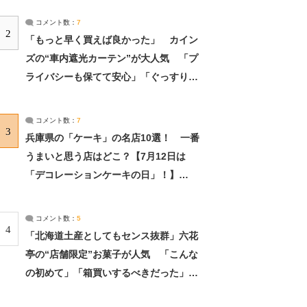
コメント数：
7
2
「もっと早く買えば良かった」 カイン
ズの“車内遮光カーテン”が大人気 「プ
ライバシーも保てて安心」「ぐっすり眠
れました」（2/2） | ライフ ねとらぼリ
サーチ：2ページ目
コメント数：
7
3
兵庫県の「ケーキ」の名店10選！ 一番
うまいと思う店はどこ？【7月12日は
「デコレーションケーキの日」！】
（2/4） | 兵庫県 ねとらぼリサーチ：2ペ
ージ目
コメント数：
5
4
「北海道土産としてもセンス抜群」六花
亭の“店舗限定”お菓子が人気 「こんな
の初めて」「箱買いするべきだった」
（1/2） | 北海道 ねとらぼリサーチ