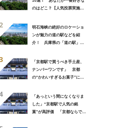
10選！ あなたが一番好きな
のはどこ？【人気投票実施
中】
2
明石海峡の絶好のロケーショ
ンが魅力の道の駅などを紹
介！ 兵庫県の「道の駅」お
すすめ10選！
3
「京都駅で買うべき手土産、
ナンバーワンです」 京都
の“かわいすぎるお菓子”に反
響 「一目惚れです」「変な
4
声出た」「まとめ買いする」
「あっという間になくなりま
した」“京都駅で人気の銘
菓”が高評価 「京都ならでは
のお菓子」「ガチでうまいで
す」「職場ばら撒き用にぴっ