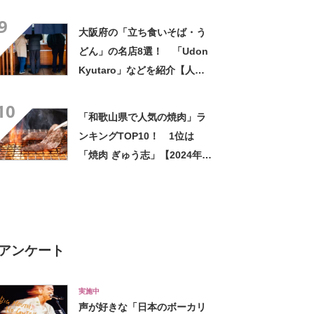
年2月版／Googleクチコミ調
9
べ】
大阪府の「立ち食いそば・う
どん」の名店8選！ 「Udon
Kyutaro」などを紹介【人気
投票実施中】
10
「和歌山県で人気の焼肉」ラ
ンキングTOP10！ 1位は
「焼肉 ぎゅう志」【2024年
12月版／Googleクチコミ】
アンケート
実施中
声が好きな「日本のボーカリ