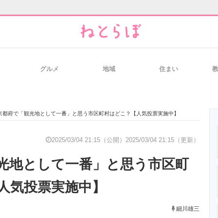
グルメ
地域
住まい
と未来を見通す
スマホと通信の最新トレンド
進化するPCとデ
京都府で「観光地として一番」と思う市区町村はどこ？【人気投票実施中】
のいまが分かる
企業ITのトレンドを詳説
経営リーダーの
2025/03/04 21:15（公開）
2025/03/04 21:15（更新）
光地として一番」と思う市区町
T製品の総合サイト
IT製品の技術・比較・事例
製造業のIT導入
人気投票実施中】
細川雄三