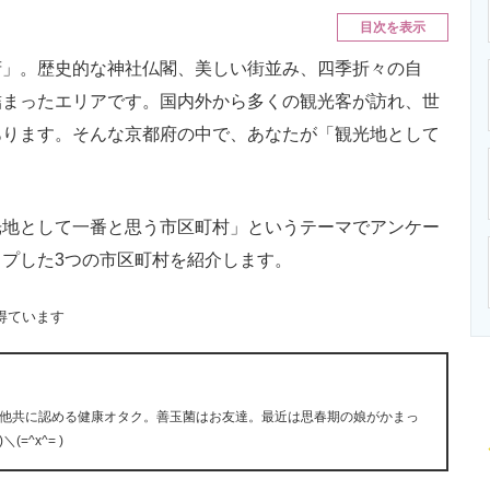
ニクス専門サイト
電子設計の基本と応用
エネルギーの専
目次を表示
」。歴史的な神社仏閣、美しい街並み、四季折々の自
詰まったエリアです。国内外から多くの観光客が訪れ、世
あります。そんな京都府の中で、あなたが「観光地として
？
地として一番と思う市区町村」というテーマでアンケー
プした3つの市区町村を紹介します。
得ています
他共に認める健康オタク。善玉菌はお友達。最近は思春期の娘がかまっ
=^x^= )