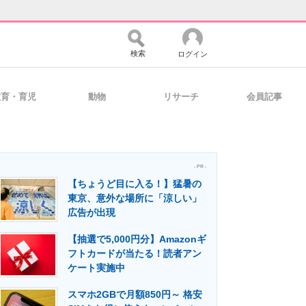
検索
ログイン
教育・育児
動物
リサーチ
会員記事
バイスの未来
好きが集まる 比べて選べる
- PR -
【ちょうど目に入る！】猛暑の
コミュニティ
マーケ×ITの今がよく分かる
東京、意外な場所に「涼しい」
広告が出現
【抽選で5,000円分】Amazonギ
・活用を支援
フトカードが当たる！読者アン
ケート実施中
スマホ2GBで月額850円～ 格安