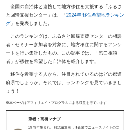
全国の自治体と連携して地方移住を支援する「ふるさ
ITの今と未来を見通す
と回帰支援センター」は、「
2024年 移住希望地ランキン
グ
」を発表しました。
スマホと通信の最新トレンド
このランキングは、ふるさと回帰支援センターの相談
進化するPCとデバイスの未来
者・セミナー参加者を対象に、地方移住に関するアンケ
好きが集まる 比べて選べる
ートを行い集計したもの。この記事では、「窓口相談
者」が移住を希望した自治体を紹介します。
ビジネスと働き方のヒント
移住を希望する人から、注目されているのはどの都道
AI活用のいまが分かる
府県でしょうか。それでは、ランキングを見ていきまし
企業ITのトレンドを詳説
ょう！
経営リーダーのコミュニティ
※本ページはアフィリエイトプログラムによる収益を得ています
マーケ×ITの今がよく分かる
筆者：高橋マナブ
ITエンジニア向け専門サイト
1979年生まれ。雑誌編集者→IT企業でニュースサイトの立