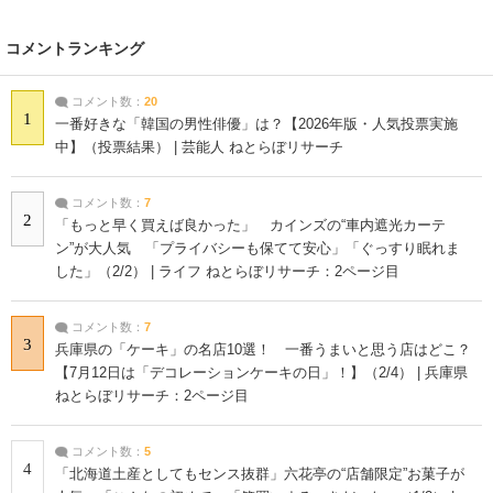
コメントランキング
コメント数：
20
1
一番好きな「韓国の男性俳優」は？【2026年版・人気投票実施
中】（投票結果） | 芸能人 ねとらぼリサーチ
コメント数：
7
2
「もっと早く買えば良かった」 カインズの“車内遮光カーテ
ン”が大人気 「プライバシーも保てて安心」「ぐっすり眠れま
した」（2/2） | ライフ ねとらぼリサーチ：2ページ目
コメント数：
7
3
兵庫県の「ケーキ」の名店10選！ 一番うまいと思う店はどこ？
【7月12日は「デコレーションケーキの日」！】（2/4） | 兵庫県
ねとらぼリサーチ：2ページ目
コメント数：
5
4
「北海道土産としてもセンス抜群」六花亭の“店舗限定”お菓子が