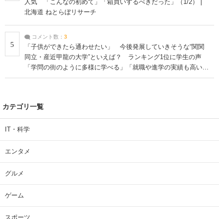
人気 「こんなの初めて」「箱買いするべきだった」（1/2） |
北海道 ねとらぼリサーチ
コメント数：
3
5
「子供ができたら通わせたい」 今後発展していきそうな“関関
同立・産近甲龍の大学”といえば？ ランキング1位に学生の声
「学問の街のように多様に学べる」「就職や進学の実績も高い」
| 大学 ねとらぼリサーチ
カテゴリ一覧
IT・科学
エンタメ
グルメ
ゲーム
スポーツ