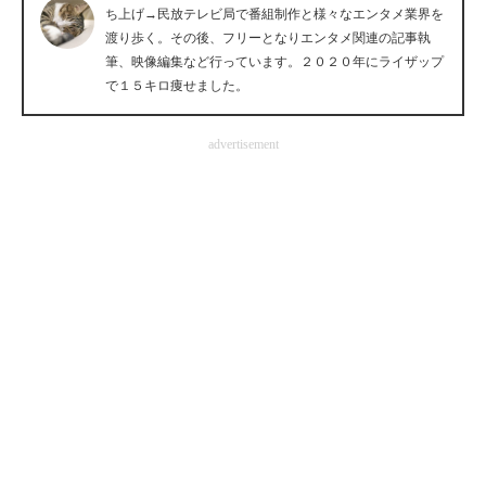
ち上げ→民放テレビ局で番組制作と様々なエンタメ業界を
企業向けIT製品の総合サイト
渡り歩く。その後、フリーとなりエンタメ関連の記事執
筆、映像編集など行っています。２０２０年にライザップ
IT製品の技術・比較・事例
で１５キロ痩せました。
製造業のIT導入・活用を支援
advertisement
モノづくり技術者専門サイト
エレクトロニクス専門サイト
電子設計の基本と応用
エネルギーの専門メディア
建設×テクノロジーの最前線
ちょっと気になるネットの話題