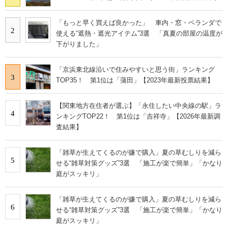
「もっと早く買えば良かった」 車内・窓・ベランダで
2
使える“遮熱・遮光アイテム”3選 「真夏の部屋の温度が
下がりました」
「京浜東北線沿いで住みやすいと思う街」ランキング
3
TOP35！ 第1位は「蒲田」【2023年最新投票結果】
【関東地方在住者が選ぶ】「永住したい中央線の駅」ラ
4
ンキングTOP22！ 第1位は「吉祥寺」【2026年最新調
査結果】
「雑草が生えてくるのが嫌で購入」夏の草むしりを減ら
5
せる“雑草対策グッズ”3選 「施工が楽で簡単」「かなり
庭がスッキリ」
「雑草が生えてくるのが嫌で購入」夏の草むしりを減ら
6
せる“雑草対策グッズ”3選 「施工が楽で簡単」「かなり
庭がスッキリ」