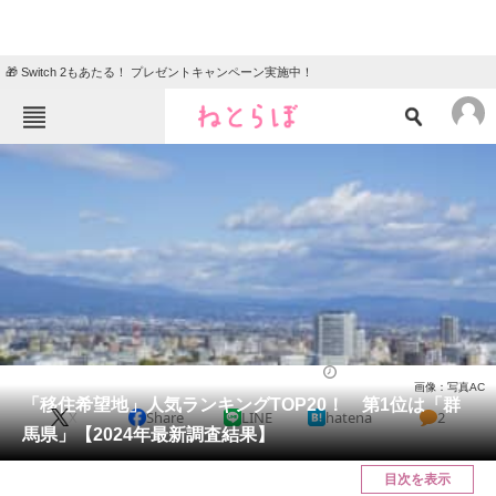
🎁 Switch 2もあたる！ プレゼントキャンペーン実施中！
ねとらぼメニュー
TOP
ニュース
エンタメ
クイズ
グルメ
地域
住まい
教育・育児
動物
リサーチ
住まい
2025/03/08 19:50（公開）
画像：写真AC
会員記事
「移住希望地」人気ランキングTOP20！ 第1位は「群
X
Share
LINE
hatena
2
馬県」【2024年最新調査結果】
メディア
目次を表示
注目記事を集めた総合ページ