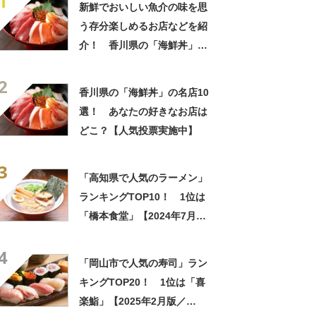
1
新鮮でおいしい魚介の味を思
う存分楽しめるお店などを紹
介！ 香川県の「海鮮丼」の
名店10選！
2
香川県の「海鮮丼」の名店10
選！ あなたの好きなお店は
どこ？【人気投票実施中】
3
「高知県で人気のラーメン」
ランキングTOP10！ 1位は
「橋本食堂」【2024年7月版
／Googleクチコミ】
4
「岡山市で人気の寿司」ラン
キングTOP20！ 1位は「喜
楽鮨」【2025年2月版／