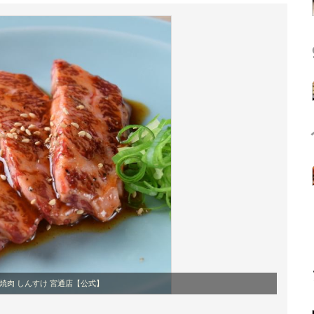
焼肉 しんすけ 宮通店【公式】