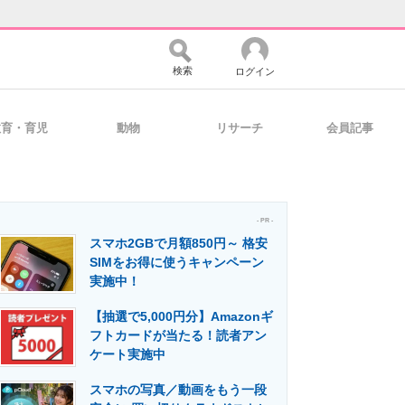
検索
ログイン
教育・育児
動物
リサーチ
会員記事
バイスの未来
好きが集まる 比べて選べる
- PR -
スマホ2GBで月額850円～ 格安
コミュニティ
マーケ×ITの今がよく分かる
SIMをお得に使うキャンペーン
実施中！
【抽選で5,000円分】Amazonギ
・活用を支援
フトカードが当たる！読者アン
ケート実施中
スマホの写真／動画をもう一段