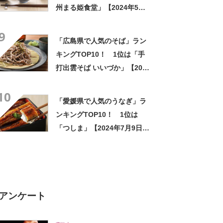
州まる姫食堂」【2024年5月
版／Googleクチコミ調べ】
9
「広島県で人気のそば」ラン
キングTOP10！ 1位は「手
打出雲そば いいづか」【2024
年5月版／Googleクチコミ調
10
べ】
「愛媛県で人気のうなぎ」ラ
ンキングTOP10！ 1位は
「つしま」【2024年7月9日時
点】
アンケート