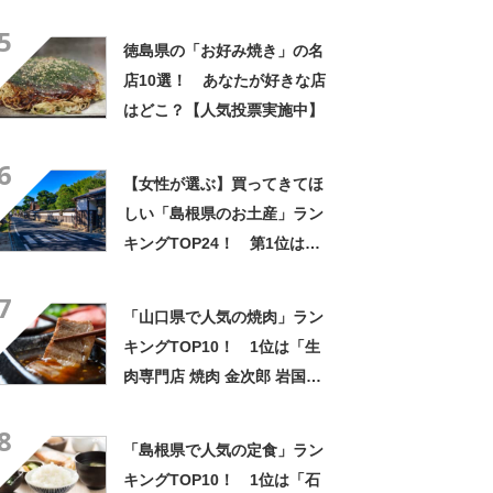
Googleクチコミ】
5
徳島県の「お好み焼き」の名
店10選！ あなたが好きな店
はどこ？【人気投票実施中】
6
【女性が選ぶ】買ってきてほ
しい「島根県のお土産」ラン
キングTOP24！ 第1位は
「ますだポテト（鶏卵堂）」
7
【2026年最新調査結果】
「山口県で人気の焼肉」ラン
キングTOP10！ 1位は「生
肉専門店 焼肉 金次郎 岩国
店」【2023年12月版／
8
Googleクチコミ調べ】
「島根県で人気の定食」ラン
キングTOP10！ 1位は「石