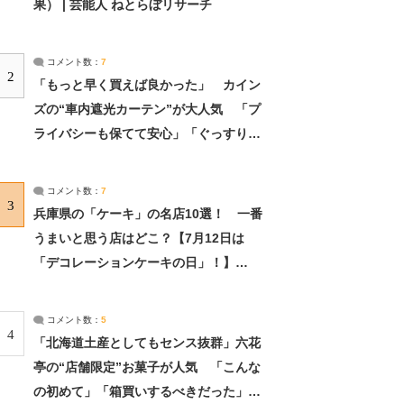
果） | 芸能人 ねとらぼリサーチ
コメント数：
7
2
「もっと早く買えば良かった」 カイン
ズの“車内遮光カーテン”が大人気 「プ
ライバシーも保てて安心」「ぐっすり眠
れました」（2/2） | ライフ ねとらぼリ
サーチ：2ページ目
コメント数：
7
3
兵庫県の「ケーキ」の名店10選！ 一番
うまいと思う店はどこ？【7月12日は
「デコレーションケーキの日」！】
（2/4） | 兵庫県 ねとらぼリサーチ：2ペ
ージ目
コメント数：
5
4
「北海道土産としてもセンス抜群」六花
亭の“店舗限定”お菓子が人気 「こんな
の初めて」「箱買いするべきだった」