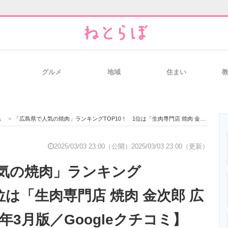
グルメ
地域
住まい
と未来を見通す
スマホと通信の最新トレンド
進化するPCとデ
県
>
「広島県で人気の焼肉」ランキングTOP10！ 1位は「生肉専門店 焼肉 金次郎 広島店」【2025年3月版／Googleクチコミ】
のいまが分かる
企業ITのトレンドを詳説
経営リーダーの
2025/03/03 23:00（公開）
2025/03/03 23:00（更新）
気の焼肉」ランキング
T製品の総合サイト
IT製品の技術・比較・事例
製造業のIT導入
1位は「生肉専門店 焼肉 金次郎 広
5年3月版／Googleクチコミ】