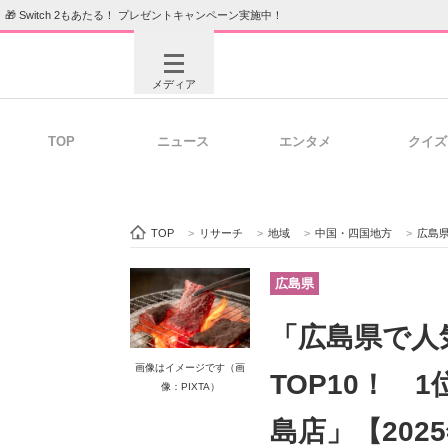
🎁 Switch 2もあたる！ プレゼントキャンペーン実施中！
メディア
TOP
ニュース
エンタメ
クイズ
注目記事を集めた総合ページ
ITの今
TOP
>
リサーチ
>
地域
>
中国・四国地方
>
広島
ビジネスと働き方のヒント
AI活用
広島県
「広島県で人
ITエンジニア向け専門サイト
企業向けI
画像はイメージです（画
TOP10！ 
像：PIXTA）
島店」【202