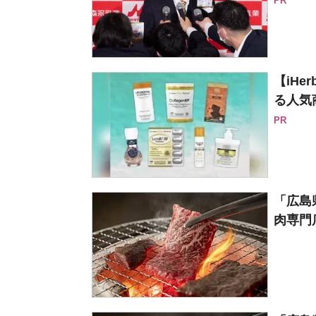
PR
【iH
る人気
PR
「広島
肉専門店