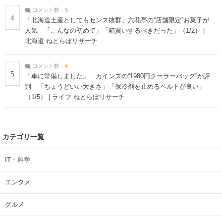
コメント数：
5
4
「北海道土産としてもセンス抜群」六花亭の“店舗限定”お菓子が
人気 「こんなの初めて」「箱買いするべきだった」（1/2） |
北海道 ねとらぼリサーチ
コメント数：
4
5
「車に常備しました」 カインズの“1980円クーラーバッグ”が評
判 「ちょうどいい大きさ」「保冷剤を止めるベルトが良い」
（1/5） | ライフ ねとらぼリサーチ
カテゴリ一覧
IT・科学
エンタメ
グルメ