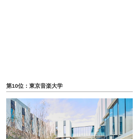
企業向けIT製品の総合サイト
IT製品の技術・比較・事例
製造業のIT導入・活用を支援
モノづくり技術者専門サイト
エレクトロニクス専門サイト
電子設計の基本と応用
第10位：東京音楽大学
エネルギーの専門メディア
建設×テクノロジーの最前線
ちょっと気になるネットの話題