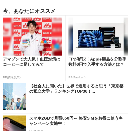
今、あなたにオススメ
アマゾンで大人気！血圧対策は
FPが解説！Apple製品を分割手
コーヒーに足してみて
数料0円で入手する方法とは？
PR(森永乳業)
PR(Fav-Log)
【社会人に聞いた】世界で通用すると思う「東京都
の私立大学」ランキングTOP30！...
スマホ2GBで月額850円～ 格安SIMをお得に使うキ
ャンペーン実施中！
PR(IIJmio)