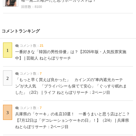
唯一無二の歌声だと思うボーカリストは？
回答数：8100
コメントランキング
コメント数：
21
1
一番好きな「韓国の男性俳優」は？【2026年版・人気投票実施
中】 | 芸能人 ねとらぼリサーチ
コメント数：
7
2
「もっと早く買えば良かった」 カインズの“車内遮光カーテ
ン”が大人気 「プライバシーも保てて安心」「ぐっすり眠れま
した」（2/2） | ライフ ねとらぼリサーチ：2ページ目
コメント数：
7
3
兵庫県の「ケーキ」の名店10選！ 一番うまいと思う店はどこ？
【7月12日は「デコレーションケーキの日」！】（2/4） | 兵庫県
ねとらぼリサーチ：2ページ目