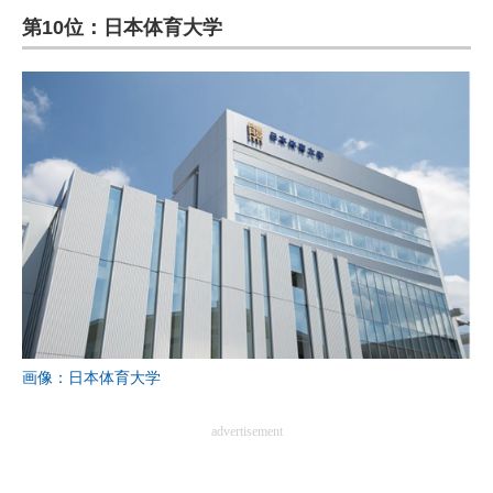
第10位：日本体育大学
ITの今と未来を見通す
スマホと通信の最新トレンド
進化するPCとデバイスの未来
好きが集まる 比べて選べる
ビジネスと働き方のヒント
AI活用のいまが分かる
企業ITのトレンドを詳説
画像：日本体育大学
経営リーダーのコミュニティ
マーケ×ITの今がよく分かる
advertisement
ITエンジニア向け専門サイト