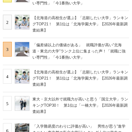
い専門性」「今1番熱い大学」
【北海道の高校生が選ぶ】「志願したい大学」ランキン
2
グTOP21！ 第1位は「北海学園大学」【2026年最新調
査結果】
「偏差値以上の価値がある」 就職評価が高い“北海
3
道・東北の大学”ランク上位に集まった声！「就職に強
い専門性」「今1番熱い大学」
【北海道の高校生が選ぶ】「志願したい大学」ランキン
4
グTOP21！ 第1位は「北海学園大学」【2026年最新調
査結果】
東大・京大以外で就職力が高いと思う「国立大学」ラン
5
キングTOP30！ 第1位は「一橋大学」【2026年最新調
査結果】
「入学難易度のわりに評価が高い」 男性が思う“進学
6