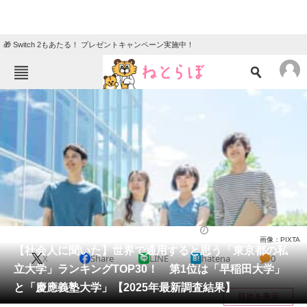
🎁 Switch 2もあたる！ プレゼントキャンペーン実施中！
ねとらぼメニュー
TOP
ニュース
エンタメ
クイズ
グルメ
地域
住まい
教育・育児
動物
リサーチ
大学
2025/03/06 20:05（公開）
画像：PIXTA
会員記事
【社会人に聞いた】世界で通用すると思う「東京都の私
X
Share
LINE
hatena
0
立大学」ランキングTOP30！ 第1位は「早稲田大学」
メディア
と「慶應義塾大学」【2025年最新調査結果】
目次を表示
注目記事を集めた総合ページ