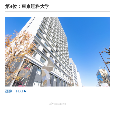
第4位：東京理科大学
ITの今と未来を見通す
スマホと通信の最新トレンド
進化するPCとデバイスの未来
好きが集まる 比べて選べる
ビジネスと働き方のヒント
AI活用のいまが分かる
企業ITのトレンドを詳説
経営リーダーのコミュニティ
画像：PIXTA
マーケ×ITの今がよく分かる
advertisement
ITエンジニア向け専門サイト