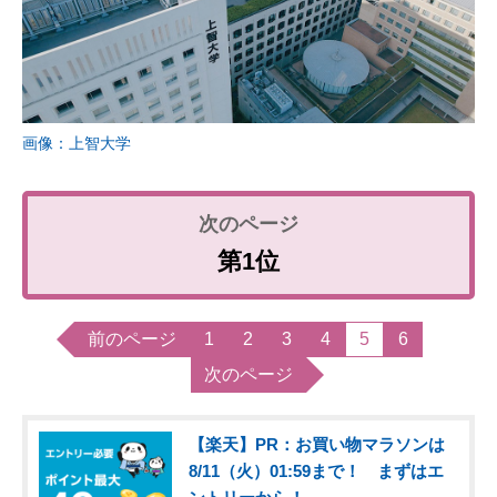
画像：上智大学
第1位
前のページ
1
2
3
4
5
6
次のページ
【楽天】PR：お買い物マラソンは
8/11（火）01:59まで！ まずはエ