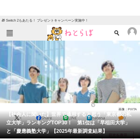
🎁 Switch 2もあたる！ プレゼントキャンペーン実施中！
ねとらぼメニュー
TOP
ニュース
エンタメ
クイズ
グルメ
地域
住まい
教育・育児
動物
リサーチ
大学
2025/03/06 20:05（公開）
画像：PIXTA
会員記事
【社会人に聞いた】世界で通用すると思う「東京都の私
X
Share
LINE
hatena
0
立大学」ランキングTOP30！ 第1位は「早稲田大学」
メディア
と「慶應義塾大学」【2025年最新調査結果】
目次を表示
注目記事を集めた総合ページ