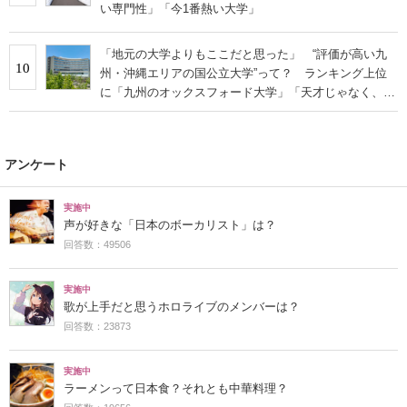
い専門性」「今1番熱い大学」
「地元の大学よりもここだと思った」 “評価が高い九
10
州・沖縄エリアの国公立大学”って？ ランキング上位
に「九州のオックスフォード大学」「天才じゃなく、努
力で目指せます」の声！
アンケート
実施中
声が好きな「日本のボーカリスト」は？
回答数：49506
実施中
歌が上手だと思うホロライブのメンバーは？
回答数：23873
実施中
ラーメンって日本食？それとも中華料理？