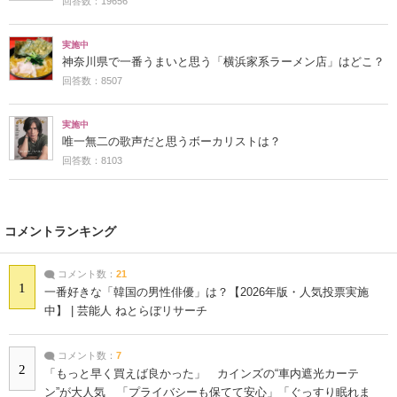
回答数：19656
実施中
神奈川県で一番うまいと思う「横浜家系ラーメン店」はどこ？
回答数：8507
実施中
唯一無二の歌声だと思うボーカリストは？
回答数：8103
コメントランキング
コメント数：
21
1
一番好きな「韓国の男性俳優」は？【2026年版・人気投票実施
中】 | 芸能人 ねとらぼリサーチ
コメント数：
7
2
「もっと早く買えば良かった」 カインズの“車内遮光カーテ
ン”が大人気 「プライバシーも保てて安心」「ぐっすり眠れま