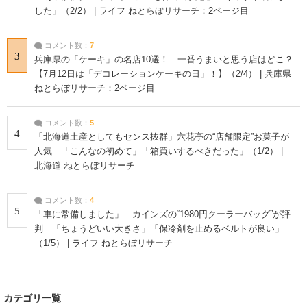
した」（2/2） | ライフ ねとらぼリサーチ：2ページ目
コメント数：
7
3
兵庫県の「ケーキ」の名店10選！ 一番うまいと思う店はどこ？
【7月12日は「デコレーションケーキの日」！】（2/4） | 兵庫県
ねとらぼリサーチ：2ページ目
コメント数：
5
4
「北海道土産としてもセンス抜群」六花亭の“店舗限定”お菓子が
人気 「こんなの初めて」「箱買いするべきだった」（1/2） |
北海道 ねとらぼリサーチ
コメント数：
4
5
「車に常備しました」 カインズの“1980円クーラーバッグ”が評
判 「ちょうどいい大きさ」「保冷剤を止めるベルトが良い」
（1/5） | ライフ ねとらぼリサーチ
カテゴリ一覧