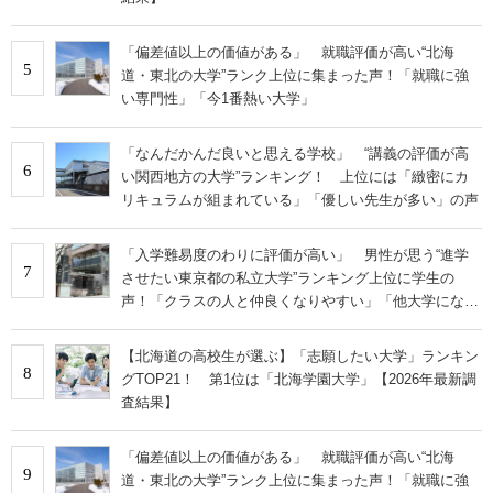
「偏差値以上の価値がある」 就職評価が高い“北海
5
道・東北の大学”ランク上位に集まった声！「就職に強
い専門性」「今1番熱い大学」
「なんだかんだ良いと思える学校」 “講義の評価が高
6
い関西地方の大学”ランキング！ 上位には「緻密にカ
リキュラムが組まれている」「優しい先生が多い」の声
「入学難易度のわりに評価が高い」 男性が思う“進学
7
させたい東京都の私立大学”ランキング上位に学生の
声！「クラスの人と仲良くなりやすい」「他大学にない
学科も」
【北海道の高校生が選ぶ】「志願したい大学」ランキン
8
グTOP21！ 第1位は「北海学園大学」【2026年最新調
査結果】
「偏差値以上の価値がある」 就職評価が高い“北海
9
道・東北の大学”ランク上位に集まった声！「就職に強