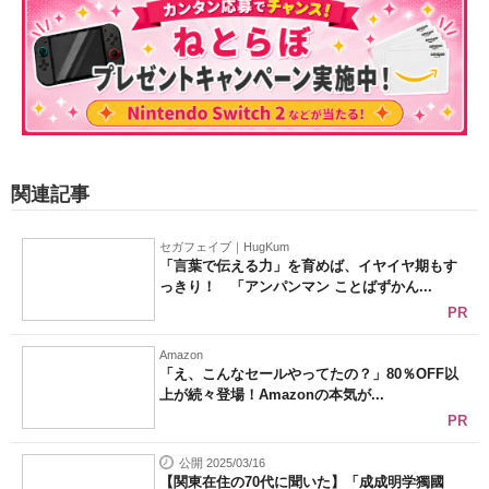
関連記事
セガフェイブ｜HugKum
「言葉で伝える力」を育めば、イヤイヤ期もす
っきり！ 「アンパンマン ことばずかん...
PR
Amazon
「え、こんなセールやってたの？」80％OFF以
上が続々登場！Amazonの本気が...
PR
公開 2025/03/16
【関東在住の70代に聞いた】「成成明学獨國