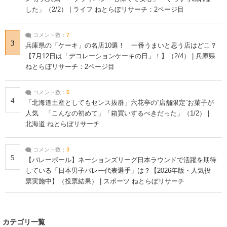
した」（2/2） | ライフ ねとらぼリサーチ：2ページ目
コメント数：
7
3
兵庫県の「ケーキ」の名店10選！ 一番うまいと思う店はどこ？
【7月12日は「デコレーションケーキの日」！】（2/4） | 兵庫県
ねとらぼリサーチ：2ページ目
コメント数：
5
4
「北海道土産としてもセンス抜群」六花亭の“店舗限定”お菓子が
人気 「こんなの初めて」「箱買いするべきだった」（1/2） |
北海道 ねとらぼリサーチ
コメント数：
3
5
【バレーボール】ネーションズリーグ日本ラウンドで活躍を期待
している「日本男子バレー代表選手」は？【2026年版・人気投
票実施中】（投票結果） | スポーツ ねとらぼリサーチ
カテゴリ一覧