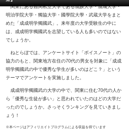
関東にある難関私立大学である成蹊大学・成城大学・
ITの今と未来を見通す
明治学院大学・獨協大学・國學院大學・武蔵大学をまと
めた「成成明学獨國武」。来年度の大学受験生の中に
スマホと通信の最新トレンド
は、成成明学獨國武を志望している人も多いのではない
進化するPCとデバイスの未来
でしょうか。
好きが集まる 比べて選べる
ねとらぼでは、アンケートサイト「ボイスノート」の
協力のもと、関東地方在住の70代の男女を対象に「成成
ビジネスと働き方のヒント
明学獨國武の中で優秀な学生が多いのはどこ？」という
AI活用のいまが分かる
テーマでアンケートを実施しました。
企業ITのトレンドを詳説
成成明学獨國武の大学の中で、関東に住む70代の人か
ら「優秀な生徒が多い」と思われていたのはどの大学だ
経営リーダーのコミュニティ
ったのでしょうか。さっそくランキングを見ていきまし
マーケ×ITの今がよく分かる
ょう！
ITエンジニア向け専門サイト
※本ページはアフィリエイトプログラムによる収益を得ています