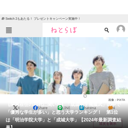
🎁 Switch 2もあたる！ プレゼントキャンペーン実施中！
ねとらぼメニュー
TOP
ニュース
エンタメ
クイズ
グルメ
地域
住まい
教育・育児
動物
リサーチ
大学
2025/03/16 15:10（公開）
画像：PIXTA
会員記事
【関東在住の70代に聞いた】「成成明学獨國武」の中で
X
Share
LINE
hatena
4
「優秀な学生が多い」と思う大学ランキング！ 第1位
メディア
は「明治学院大学」と「成城大学」【2024年最新調査結
目次を表示
果】
注目記事を集めた総合ページ