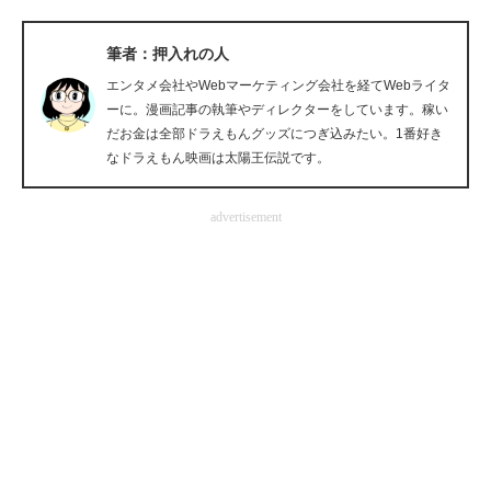
企業向けIT製品の総合サイト
筆者：押入れの人
IT製品の技術・比較・事例
エンタメ会社やWebマーケティング会社を経てWebライタ
ーに。漫画記事の執筆やディレクターをしています。稼い
製造業のIT導入・活用を支援
だお金は全部ドラえもんグッズにつぎ込みたい。1番好き
なドラえもん映画は太陽王伝説です。
モノづくり技術者専門サイト
エレクトロニクス専門サイト
advertisement
電子設計の基本と応用
エネルギーの専門メディア
建設×テクノロジーの最前線
ちょっと気になるネットの話題