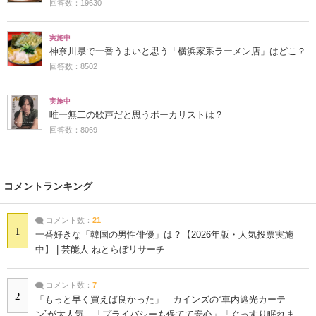
回答数：19630
実施中
神奈川県で一番うまいと思う「横浜家系ラーメン店」はどこ？
回答数：8502
実施中
唯一無二の歌声だと思うボーカリストは？
回答数：8069
コメントランキング
コメント数：
21
1
一番好きな「韓国の男性俳優」は？【2026年版・人気投票実施
中】 | 芸能人 ねとらぼリサーチ
コメント数：
7
2
「もっと早く買えば良かった」 カインズの“車内遮光カーテ
ン”が大人気 「プライバシーも保てて安心」「ぐっすり眠れま