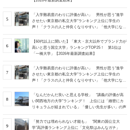
【2026年最新調査結果】
「入学難易度のわりに評価が高い」 男性が思う“進学
5
させたい東京都の私立大学”ランキング上位に学生の
声！「クラスの人と仲良くなりやすい」「他大学にない
学科も」
【60代以上に聞いた】「東大・京大以外でブランド力が
6
高いと思う国立大学」ランキングTOP25！ 第1位は
「一橋大学」【2026年最新調査結果】
「入学難易度のわりに評価が高い」 男性が思う“進学
7
させたい東京都の私立大学”ランキング上位に学生の
声！「クラスの人と仲良くなりやすい」「他大学にない
学科も」
「なんだかんだ良いと思える学校」 “講義の評価が高
8
い関西地方の大学”ランキング！ 上位には「緻密にカ
リキュラムが組まれている」「優しい先生が多い」の声
「努力では埋められない才能も」 “関東の国公立大
9
学”高評価ランキング上位に「文化祭はみんなガチ」