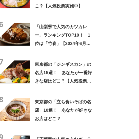
こ？【人気投票実施中】
6
「山梨県で人気のカツカレ
ー」ランキングTOP10！ 1
位は「竹春」【2024年6月版
／Googleクチコミ調べ】
7
東京都の「ジンギスカン」の
名店15選！ あなたが一番好
きな店はどこ？【人気投票実
施中】
8
東京都の「立ち食いそばの名
店」10選！ あなたが好きな
お店はどこ？
9