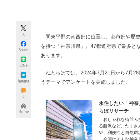
モノづくり技術者専門サイト
エレクトロ
X
ちょっと気になるネットの話題
関東平野の南西部に位置し、都市部や歴史
を持つ「神奈川県」。47都道府県で最多と
Share
あります。
LINE
ねとらぼでは、2024年7月21日から7月
hatena
うテーマでアンケートを実施しました。
0
永住したい「神奈川
らぼリサーチ
Home
おしゃれな街並みが
る藤沢など、たくさ
や、利便性と自然環
今回はそんな神奈川