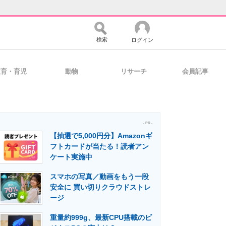
検索
ログイン
教育・育児
動物
リサーチ
会員記事
バイスの未来
好きが集まる 比べて選べる
- PR -
【抽選で5,000円分】Amazonギ
コミュニティ
マーケ×ITの今がよく分かる
フトカードが当たる！読者アン
ケート実施中
スマホの写真／動画をもう一段
・活用を支援
安全に 買い切りクラウドストレ
ージ
重量約999g、最新CPU搭載のビ