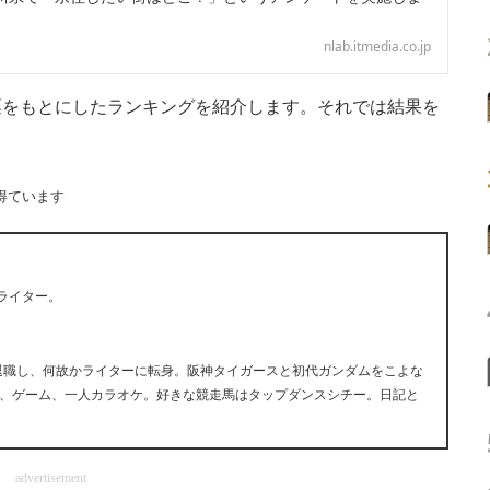
nlab.itmedia.co.jp
をもとにしたランキングを紹介します。それでは結果を
得ています
ライター。
早期退職し、何故かライターに転身。阪神タイガースと初代ガンダムをこよな
、ゲーム、一人カラオケ。好きな競走馬はタップダンスシチー。日記と
advertisement