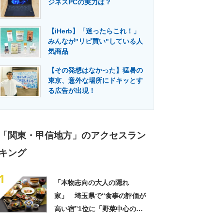
ジネスPCの実力は？
門メディア
建設×テクノロジーの最前線
【iHerb】「迷ったらこれ！」
みんなが"リピ買い"している人
気商品
【その発想はなかった】猛暑の
東京、意外な場所にドキッとす
る広告が出現！
「関東・甲信地方」のアクセスラン
キング
1
「本物志向の大人の隠れ
家」 埼玉県で“食事の評価が
高い宿”1位に「野菜中心の料