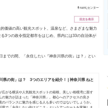
ニクス専門サイト
電子設計の基本と応用
エネルギーの専
,
nami
センター
目次を表示
的価値の高い観光スポット、温泉など、さまざまな魅力
なる3つの政令指定都市をはじめ、県内には33の自治体が
28日までの間、「永住したい『神奈川県の街』は？」とい
県の街」は？ 3つのエリアを紹介！ | 神奈川県 ねと
広がる横浜や人気観光スポットの箱根、美しい相模湾に面す
んの魅力が詰まった「神奈川県」。都心へのアクセスの良さ
境のバランスに魅力を感じる人も多いのではないでしょうか。
県で「永住したい街はどこ？」というアンケートを実施しま