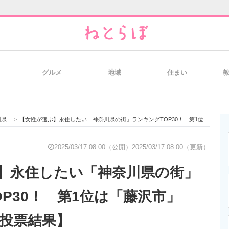
グルメ
地域
住まい
と未来を見通す
スマホと通信の最新トレンド
進化するPCとデ
川県
>
【女性が選ぶ】永住したい「神奈川県の街」ランキングTOP30！ 第1位は「藤沢市」【2024年最新投票結果】
のいまが分かる
企業ITのトレンドを詳説
経営リーダーの
2025/03/17 08:00（公開）
2025/03/17 08:00（更新）
】永住したい「神奈川県の街」
T製品の総合サイト
IT製品の技術・比較・事例
製造業のIT導入
P30！ 第1位は「藤沢市」
新投票結果】