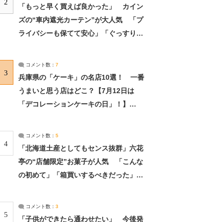
2
「もっと早く買えば良かった」 カイン
ズの“車内遮光カーテン”が大人気 「プ
ライバシーも保てて安心」「ぐっすり眠
れました」（2/2） | ライフ ねとらぼリ
サーチ：2ページ目
コメント数：
7
3
兵庫県の「ケーキ」の名店10選！ 一番
うまいと思う店はどこ？【7月12日は
「デコレーションケーキの日」！】
（2/4） | 兵庫県 ねとらぼリサーチ：2ペ
ージ目
コメント数：
5
4
「北海道土産としてもセンス抜群」六花
亭の“店舗限定”お菓子が人気 「こんな
の初めて」「箱買いするべきだった」
（1/2） | 北海道 ねとらぼリサーチ
コメント数：
3
5
「子供ができたら通わせたい」 今後発