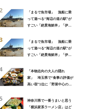
理がとにかくおいしい」「心
2
から泊まってよかったと思い
「まるで魚市場」 漁船に乗
ました」の声
って遊べる“海辺の道の駅”が
すごい「絶景海鮮丼」「伊勢
海老が丸ごと一尾」「巨大ア
3
ジフライも」【実地レポー
「まるで魚市場」 漁船に乗
ト】
って遊べる“海辺の道の駅”が
すごい「絶景海鮮丼」「伊勢
海老が丸ごと一尾」「巨大ア
4
ジフライも」【実地レポー
「本物志向の大人の隠れ
ト】
家」 埼玉県で“食事の評価が
高い宿”1位に「野菜中心の料
理がとにかくおいしい」「心
5
から泊まってよかったと思い
神奈川県で一番うまいと思う
ました」の声
「横浜家系ラーメン店」はど