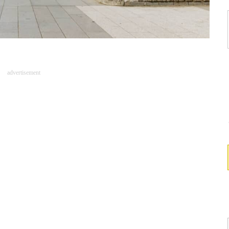
advertisement