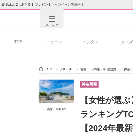
🎁 Switch 2もあたる！ プレゼントキャンペーン実施中！
メディア
TOP
ニュース
エンタメ
クイズ
注目記事を集めた総合ページ
ITの今
TOP
>
リサーチ
>
地域
>
関東・甲信地方
>
神奈
ビジネスと働き方のヒント
AI活用
神奈川県
【女性が選ぶ
ITエンジニア向け専門サイト
企業向けI
画像：写真AC
ランキングTO
【2024年最