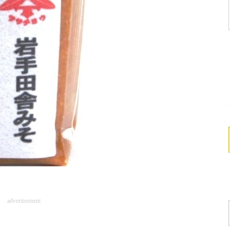
advertisement