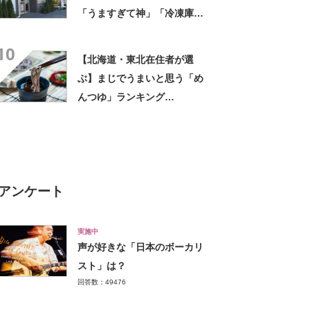
「うますぎて神」「冷凍庫に
入るだけ買い込もうかし
10
ら…」「シャリシャリがおい
【北海道・東北在住者が選
しい」の声
ぶ】まじでうまいと思う「め
んつゆ」ランキング
TOP27！ 第1位は「めんつ
ゆ（ヤマキ）」【2026年最新
調査結果】
アンケート
実施中
声が好きな「日本のボーカリ
スト」は？
回答数：49476