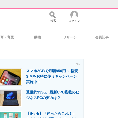
検索
ログイン
教育・育児
動物
リサーチ
会員記事
バイスの未来
好きが集まる 比べて選べる
- PR -
スマホ2GBで月額850円～ 格安
コミュニティ
マーケ×ITの今がよく分かる
SIMをお得に使うキャンペーン
実施中！
重量約999g、最新CPU搭載のビ
・活用を支援
ジネスPCの実力は？
【iHerb】「迷ったらこれ！」