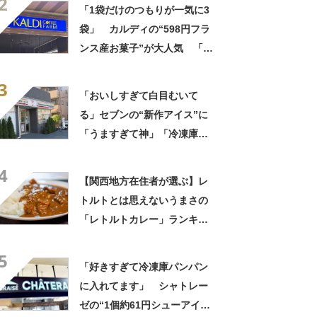
2
イスの相性が◎」「家族も好
「1袋だけのつもりが一気に3
きで夏はストックしてる」
袋」 カルディの“598円フラ
ンス産お菓子”が大人気 「デ
パ地下スイーツに負けぬ美味
3
しさ」「飲み物の相棒にバッ
「おいしすぎて白目むいて
チリ」【実食レビュー】
る」セブンの“新作アイス”に
「うますぎて神」「冷凍庫に
入るだけ買い込もうかし
4
ら…」「シャリシャリがおい
【関西地方在住者が選ぶ】レ
しい」の声
トルトとは思えないうまさの
「レトルトカレー」ランキン
グTOP27！ 第1位は「こく
5
まろカレー」と「ジャワカレ
「好きすぎて冷凍庫パンパン
ー」【2026年最新調査結果】
に入れてます」 シャトレー
ゼの“1個約61円シューアイ