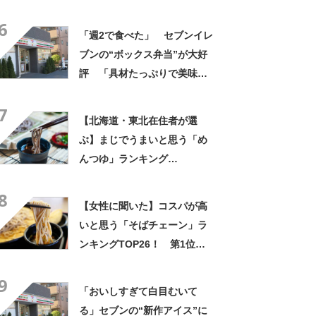
ス”が好評 「生地とバニラア
6
イスの相性が◎」「家族も好
「週2で食べた」 セブンイレ
きで夏はストックしてる」
ブンの“ボックス弁当”が大好
評 「具材たっぷりで美味し
い」「買う以外の選択肢な
7
い」
【北海道・東北在住者が選
ぶ】まじでうまいと思う「め
んつゆ」ランキング
TOP27！ 第1位は「めんつ
8
ゆ（ヤマキ）」【2026年最新
【女性に聞いた】コスパが高
調査結果】
いと思う「そばチェーン」ラ
ンキングTOP26！ 第1位は
「富士そば」【2026年最新調
9
査結果】
「おいしすぎて白目むいて
る」セブンの“新作アイス”に