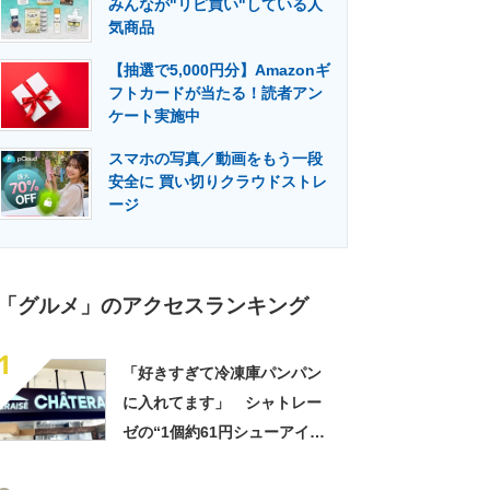
みんなが"リピ買い"している人
門メディア
建設×テクノロジーの最前線
気商品
【抽選で5,000円分】Amazonギ
フトカードが当たる！読者アン
ケート実施中
スマホの写真／動画をもう一段
安全に 買い切りクラウドストレ
ージ
「グルメ」のアクセスランキング
1
「好きすぎて冷凍庫パンパン
に入れてます」 シャトレー
ゼの“1個約61円シューアイ
ス”が好評 「生地とバニラア