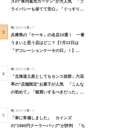
ズの“車内遮光カーテン”が大人気 「プ
ライバシーも保てて安心」「ぐっすり眠
れました」（2/2） | ライフ ねとらぼリ
サーチ：2ページ目
コメント数：
7
3
兵庫県の「ケーキ」の名店10選！ 一番
うまいと思う店はどこ？【7月12日は
「デコレーションケーキの日」！】
（2/4） | 兵庫県 ねとらぼリサーチ：2ペ
ージ目
コメント数：
5
4
「北海道土産としてもセンス抜群」六花
亭の“店舗限定”お菓子が人気 「こんな
の初めて」「箱買いするべきだった」
（1/2） | 北海道 ねとらぼリサーチ
コメント数：
4
5
「車に常備しました」 カインズ
の“1980円クーラーバッグ”が評判 「ち