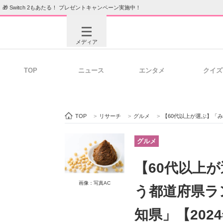
🎁 Switch 2もあたる！ プレゼントキャンペーン実施中！
メディア
TOP
ニュース
エンタメ
クイズ
注目記事を集めた総合ページ
ITの今
TOP
>
リサーチ
>
グルメ
>
【60代以上が選ぶ】「みそ」
ビジネスと働き方のヒント
AI活用
グルメ
【60代以上
ITエンジニア向け専門サイト
企業向けI
画像：写真AC
う都道府県ラ
知県」【202