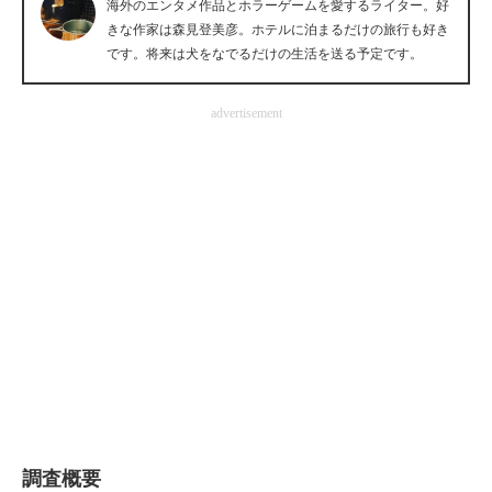
海外のエンタメ作品とホラーゲームを愛するライター。好
企業向けIT製品の総合サイト
きな作家は森見登美彦。ホテルに泊まるだけの旅行も好き
です。将来は犬をなでるだけの生活を送る予定です。
IT製品の技術・比較・事例
advertisement
製造業のIT導入・活用を支援
モノづくり技術者専門サイト
エレクトロニクス専門サイト
電子設計の基本と応用
エネルギーの専門メディア
建設×テクノロジーの最前線
ちょっと気になるネットの話題
調査概要