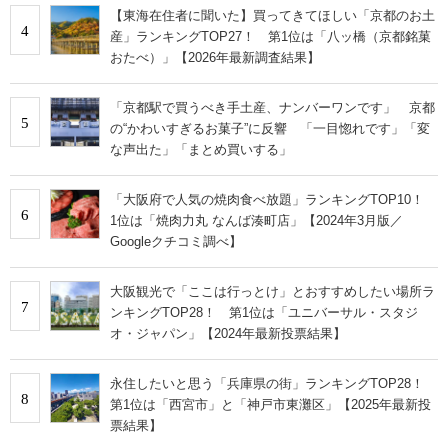
【東海在住者に聞いた】買ってきてほしい「京都のお土
4
産」ランキングTOP27！ 第1位は「八ッ橋（京都銘菓
おたべ）」【2026年最新調査結果】
「京都駅で買うべき手土産、ナンバーワンです」 京都
5
の“かわいすぎるお菓子”に反響 「一目惚れです」「変
な声出た」「まとめ買いする」
「大阪府で人気の焼肉食べ放題」ランキングTOP10！
6
1位は「焼肉力丸 なんば湊町店」【2024年3月版／
Googleクチコミ調べ】
大阪観光で「ここは行っとけ」とおすすめしたい場所ラ
7
ンキングTOP28！ 第1位は「ユニバーサル・スタジ
オ・ジャパン」【2024年最新投票結果】
永住したいと思う「兵庫県の街」ランキングTOP28！
8
第1位は「西宮市」と「神戸市東灘区」【2025年最新投
票結果】