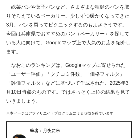
総菜パンや菓子パンなど、さまざまな種類のパンを取
ITの今と未来を見通す
りそろえているベーカリー。少しずつ暖かくなってきた
3月、パンを買ってピクニックするのもよさそうです。
スマホと通信の最新トレンド
今回は兵庫県でおすすめのパン（ベーカリー）を探して
進化するPCとデバイスの未来
いる人に向けて、Googleマップ上で人気のお店を紹介し
ます。
好きが集まる 比べて選べる
なおこのランキングは、Googleマップに寄せられた
ビジネスと働き方のヒント
「ユーザー評価」「クチコミ件数」「価格フィルタ」
AI活用のいまが分かる
「評価フィルタ」などに基づいて作成された、2025年3
月10日時点のものです。ではさっそく上位の結果を見て
企業ITのトレンドを詳説
いきましょう。
経営リーダーのコミュニティ
※本ページはアフィリエイトプログラムによる収益を得ています
マーケ×ITの今がよく分かる
筆者：月夜に米
ITエンジニア向け専門サイト