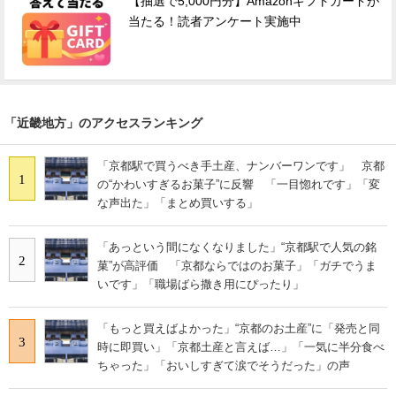
【抽選で5,000円分】Amazonギフトカードが
当たる！読者アンケート実施中
「近畿地方」のアクセスランキング
「京都駅で買うべき手土産、ナンバーワンです」 京都
1
の“かわいすぎるお菓子”に反響 「一目惚れです」「変
な声出た」「まとめ買いする」
「あっという間になくなりました」“京都駅で人気の銘
2
菓”が高評価 「京都ならではのお菓子」「ガチでうま
いです」「職場ばら撒き用にぴったり」
「もっと買えばよかった」“京都のお土産”に「発売と同
3
時に即買い」「京都土産と言えば…」「一気に半分食べ
ちゃった」「おいしすぎて涙でそうだった」の声