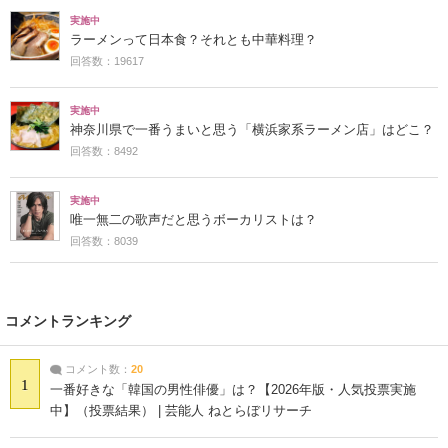
実施中
ラーメンって日本食？それとも中華料理？
回答数：19617
実施中
神奈川県で一番うまいと思う「横浜家系ラーメン店」はどこ？
回答数：8492
実施中
唯一無二の歌声だと思うボーカリストは？
回答数：8039
コメントランキング
コメント数：
20
1
一番好きな「韓国の男性俳優」は？【2026年版・人気投票実施
中】（投票結果） | 芸能人 ねとらぼリサーチ