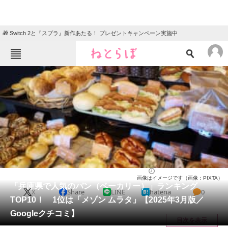
🎁 Switch 2と『スプラ』新作あたる！ プレゼントキャンペーン実施中
ねとらぼメニュー
TOP
ニュース
エンタメ
クイズ
グルメ
地域
住まい
教育・育児
動物
リサーチ
兵庫県
2025/03/16 17:00（公開）
画像はイメージです（画像：PIXTA）
会員記事
「兵庫県で人気のパン（ベーカリー）」ランキング
X
Share
LINE
hatena
0
TOP10！ 1位は「メゾン ムラタ」【2025年3月版／
メディア
Googleクチコミ】
目次を表示
注目記事を集めた総合ページ