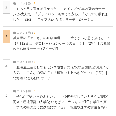
コメント数：
7
2
「もっと早く買えば良かった」 カインズの“車内遮光カーテ
ン”が大人気 「プライバシーも保てて安心」「ぐっすり眠れま
した」（2/2） | ライフ ねとらぼリサーチ：2ページ目
コメント数：
7
3
兵庫県の「ケーキ」の名店10選！ 一番うまいと思う店はどこ？
【7月12日は「デコレーションケーキの日」！】（2/4） | 兵庫県
ねとらぼリサーチ：2ページ目
コメント数：
5
4
「北海道土産としてもセンス抜群」六花亭の“店舗限定”お菓子が
人気 「こんなの初めて」「箱買いするべきだった」（1/2） |
北海道 ねとらぼリサーチ
コメント数：
3
5
「子供ができたら通わせたい」 今後発展していきそうな“関関
同立・産近甲龍の大学”といえば？ ランキング1位に学生の声
「学問の街のように多様に学べる」「就職や進学の実績も高い」
| 大学 ねとらぼリサーチ