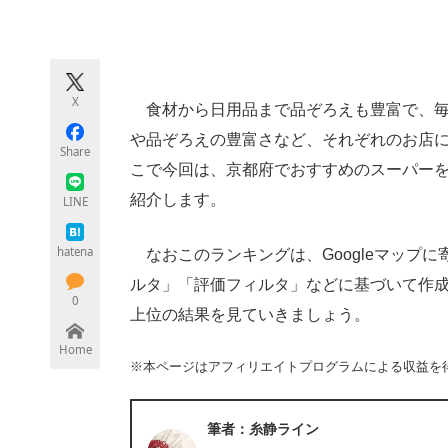
モノづくり技術者専門サイト
エレクトロ
X
食材から日用品まで品ぞろえも豊富で、毎
ちょっと気になるネットの話題
や品ぞろえの豊富さなど、それぞれのお店
Share
こで今回は、京都府でおすすめのスーパーを探
紹介します。
LINE
hatena
なおこのランキングは、Googleマップ
ルタ」「評価フィルタ」などに基づいて作成さ
0
上位の結果を見ていきましょう。
Home
※本ページはアフィリエイトプログラムによる収益を
筆者：糸静ライン