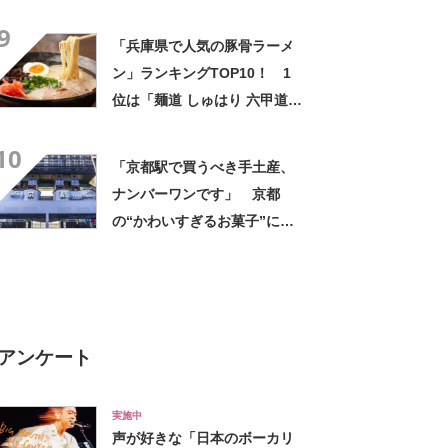
9
「兵庫県で人気の豚骨ラーメ
ン」ランキングTOP10！ 1
位は「麺道 しゅはり 六甲道
店」【2024年6月版／Google
10
クチコミ調べ】
「京都駅で買うべき手土産、
ナンバーワンです」 京都
の“かわいすぎるお菓子”に反
響 「一目惚れです」「変な
声出た」「まとめ買いする」
アンケート
実施中
声が好きな「日本のボーカリ