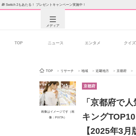
🎁 Switch 2もあたる！ プレゼントキャンペーン実施中！
メディア
TOP
ニュース
エンタメ
クイズ
注目記事を集めた総合ページ
ITの今
TOP
>
リサーチ
>
地域
>
近畿地方
>
京都府
>
ビジネスと働き方のヒント
AI活用
京都府
「京都府で人
ITエンジニア向け専門サイト
企業向けI
画像はイメージです（画
キングTOP1
像：PIXTA）
【2025年3月