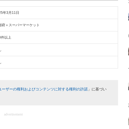
25年3月11日
都府＋スーパーマーケット
00件以上
し
し
ユーザーの権利およびコンテンツに対する権利の許諾
」に基づい
advertisement