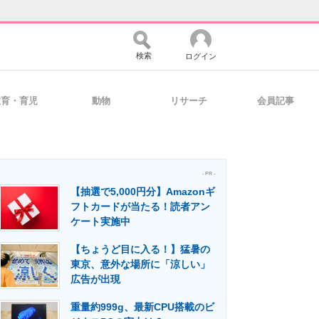
検索
ログイン
教育・育児
動物
リサーチ
会員記事
バイスの未来
好きが集まる 比べて選べる
- PR -
【抽選で5,000円分】Amazonギ
コミュニティ
マーケ×ITの今がよく分かる
フトカードが当たる！読者アン
ケート実施中
【ちょうど目に入る！】猛暑の
・活用を支援
東京、意外な場所に「涼しい」
広告が出現
重量約999g、最新CPU搭載のビ