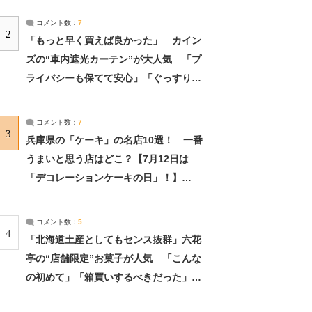
コメント数：
7
2
「もっと早く買えば良かった」 カイン
ズの“車内遮光カーテン”が大人気 「プ
ライバシーも保てて安心」「ぐっすり眠
れました」（2/2） | ライフ ねとらぼリ
サーチ：2ページ目
コメント数：
7
3
兵庫県の「ケーキ」の名店10選！ 一番
うまいと思う店はどこ？【7月12日は
「デコレーションケーキの日」！】
（2/4） | 兵庫県 ねとらぼリサーチ：2ペ
ージ目
コメント数：
5
4
「北海道土産としてもセンス抜群」六花
亭の“店舗限定”お菓子が人気 「こんな
の初めて」「箱買いするべきだった」
（1/2） | 北海道 ねとらぼリサーチ