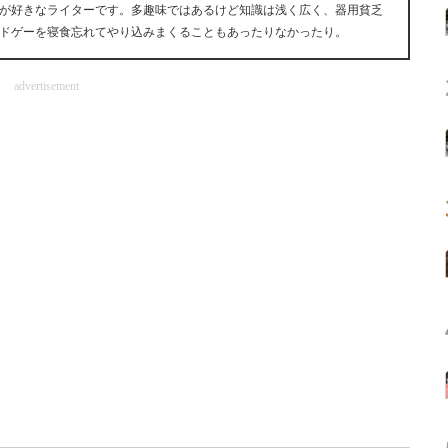
が好きなライターです。多趣味ではあるけど知識は浅く広く、器用貧乏
onやパラドゲーを寝食忘れてやり込みまくることもあったりなかったり。
advertisement