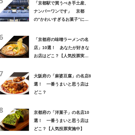
5
「京都駅で買うべき手土産、
ナンバーワンです」 京都
の“かわいすぎるお菓子”に反
響 「一目惚れです」「変な
6
声出た」「まとめ買いする」
「京都府の味噌ラーメンの名
店」10選！ あなたが好きな
お店はどこ？【人気投票実施
中】
7
大阪府の「麻婆豆腐」の名店8
選！ 一番うまいと思う店は
どこ？
8
京都府の「洋菓子」の名店10
選！ 一番うまいと思う店は
どこ？【人気投票実施中】