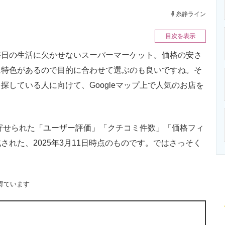
ニクス専門サイト
電子設計の基本と応用
エネルギーの専
糸静ライン
目次を表示
日の生活に欠かせないスーパーマーケット。価格の安さ
に特色があるので目的に合わせて選ぶのも良いですね。そ
している人に向けて、Googleマップ上で人気のお店を
に寄せられた「ユーザー評価」「クチコミ件数」「価格フィ
れた、2025年3月11日時点のものです。ではさっそく
得ています