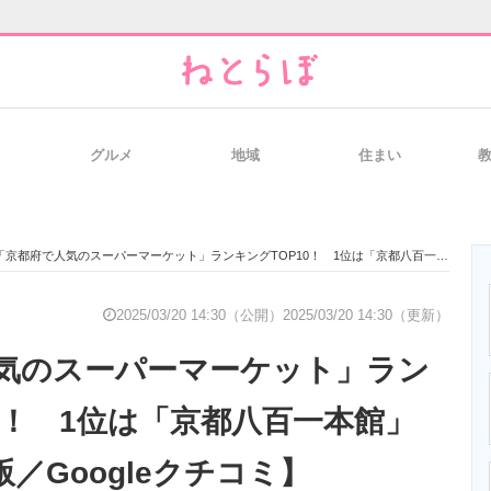
グルメ
地域
住まい
と未来を見通す
スマホと通信の最新トレンド
進化するPCとデ
「京都府で人気のスーパーマーケット」ランキングTOP10！ 1位は「京都八百一本館」【2025年3月版／Googleクチコミ】
のいまが分かる
企業ITのトレンドを詳説
経営リーダーの
2025/03/20 14:30（公開）
2025/03/20 14:30（更新）
気のスーパーマーケット」ラン
T製品の総合サイト
IT製品の技術・比較・事例
製造業のIT導入
0！ 1位は「京都八百一本館」
版／Googleクチコミ】