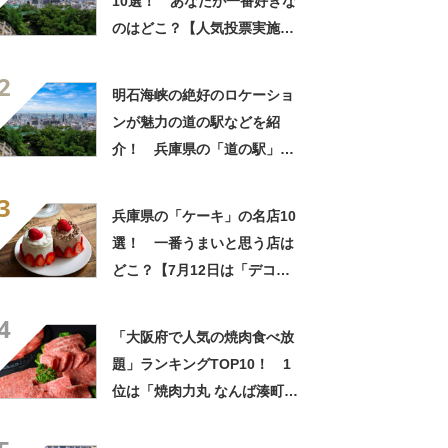
10選！ あなたが一番好きな
のはどこ？【人気投票実施
中】
2
明石海峡の絶好のロケーショ
ンが魅力の道の駅などを紹
介！ 兵庫県の「道の駅」お
すすめ10選！
3
兵庫県の「ケーキ」の名店10
選！ 一番うまいと思う店は
どこ？【7月12日は「デコレ
ーションケーキの日」！】
4
「大阪府で人気の焼肉食べ放
題」ランキングTOP10！ 1
位は「焼肉力丸 なんば湊町
店」【2024年3月版／Google
クチコミ調べ】