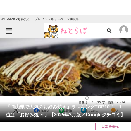
🎁 Switch 2もあたる！ プレゼントキャンペーン実施中！
ねとらぼメニュー
TOP
ニュース
エンタメ
クイズ
グルメ
地域
住まい
教育・育児
動物
リサーチ
岡山県
2025/03/15 18:00（公開）
画像はイメージです（画像：PIXTA）
会員記事
「岡山県で人気のお好み焼き」ランキングTOP10！ 1
X
Share
LINE
hatena
0
位は「お好み焼 幸」【2025年3月版／Googleクチコミ】
メディア
目次を表示
注目記事を集めた総合ページ