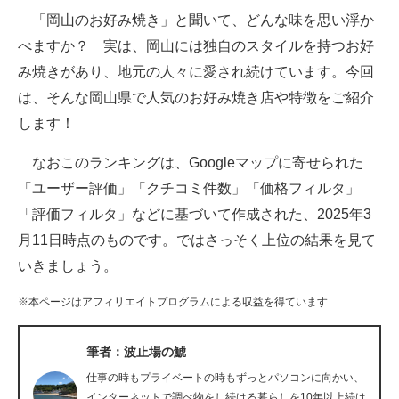
「岡山のお好み焼き」と聞いて、どんな味を思い浮か
ITの今と未来を見通す
べますか？ 実は、岡山には独自のスタイルを持つお好
み焼きがあり、地元の人々に愛され続けています。今回
スマホと通信の最新トレンド
は、そんな岡山県で人気のお好み焼き店や特徴をご紹介
進化するPCとデバイスの未来
します！
好きが集まる 比べて選べる
なおこのランキングは、Googleマップに寄せられた
「ユーザー評価」「クチコミ件数」「価格フィルタ」
ビジネスと働き方のヒント
「評価フィルタ」などに基づいて作成された、2025年3
AI活用のいまが分かる
月11日時点のものです。ではさっそく上位の結果を見て
いきましょう。
企業ITのトレンドを詳説
※本ページはアフィリエイトプログラムによる収益を得ています
経営リーダーのコミュニティ
マーケ×ITの今がよく分かる
筆者：波止場の鯱
仕事の時もプライベートの時もずっとパソコンに向かい、
ITエンジニア向け専門サイト
インターネットで調べ物をし続ける暮らしを10年以上続け