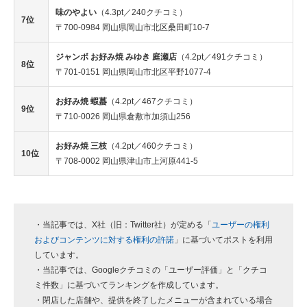
味のやよい
（4.3pt／240クチコミ）
7位
〒700-0984 岡山県岡山市北区桑田町10-7
ジャンボ お好み焼 みゆき 庭瀬店
（4.2pt／491クチコミ）
8位
〒701-0151 岡山県岡山市北区平野1077-4
お好み焼 蝦蟇
（4.2pt／467クチコミ）
9位
〒710-0026 岡山県倉敷市加須山256
お好み焼 三枝
（4.2pt／460クチコミ）
10位
〒708-0002 岡山県津山市上河原441-5
・当記事では、X社（旧：Twitter社）が定める「
ユーザーの権利
およびコンテンツに対する権利の許諾
」に基づいてポストを利用
しています。
・当記事では、Googleクチコミの「ユーザー評価」と「クチコ
ミ件数」に基づいてランキングを作成しています。
・閉店した店舗や、提供を終了したメニューが含まれている場合