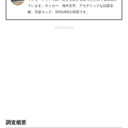
ています。サッカー、海外文学、アカデミックな話題全
企業向けIT製品の総合サイト
般、洋楽ロック、SASUKEが得意です。
IT製品の技術・比較・事例
advertisement
製造業のIT導入・活用を支援
モノづくり技術者専門サイト
エレクトロニクス専門サイト
電子設計の基本と応用
エネルギーの専門メディア
建設×テクノロジーの最前線
ちょっと気になるネットの話題
調査概要