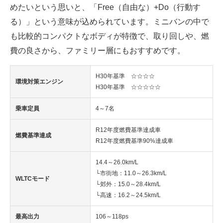
めたいという思いと、「Free（自由な）+Do（行動す
る）」という意味が込められています。ミニバンの中で
も比較的コンパクトなボディが特徴で、取り回しや、燃
費の良さから、ファミリー層にもおすすめです。
H30年基準 ☆☆☆☆
環境対策エンジン
H30年基準 ☆☆☆☆☆
乗車定員
4～7名
R12年度燃費基準達成車
燃費基準達成
R12年度燃費基準90%達成車
14.4～26.0km/L
└市街地：11.0～26.3km/L
WLTCモード
└郊外：15.0～28.4km/L
└高速：16.2～24.5km/L
最高出力
106～118ps