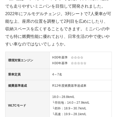
でも走りやすいミニバンを目指して開発されました。
2022年にフルモデルチェンジ。3列シートで7人乗車が可
能な上、座席の位置を調整して2列目を広めにしたり、
収納スペースを広くすることもできます。ミニバンの中
でも特に燃費性能に優れており、日常生活の中で使いや
すい車なのではないでしょうか。
H30年基準 ☆☆☆☆
環境対策エンジン
H30年基準 ☆☆☆☆☆
乗車定員
4～7名
燃費基準達成
R12年度燃費基準達成車
18.0～28.8km/L
└市街地：14.0～27.9km/L
WLTCモード
└郊外：18.9～30.7km/L
└高速：19.9～28.1km/L