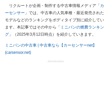
リクルートが企画・制作する中古車情報メディア「
カ
ITの今と未来を見通す
ーセンサー
」では、中古車の人気車種・最近発売された
モデルなどのランキングをボディタイプ別に紹介してい
スマホと通信の最新トレンド
ます。本記事ではその中から「
ミニバンの燃費ランキン
進化するPCとデバイスの未来
グ
」（2025年3月12日時点）を紹介していきます。
好きが集まる 比べて選べる
ミニバンの中古車 | 中古車なら【カーセンサーnet】
(carsensor.net)
ビジネスと働き方のヒント
advertisement
AI活用のいまが分かる
企業ITのトレンドを詳説
経営リーダーのコミュニティ
マーケ×ITの今がよく分かる
ITエンジニア向け専門サイト