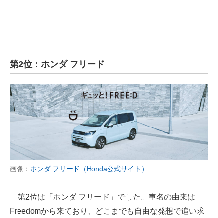
企業向けIT製品の総合サイト
IT製品の技術・比較・事例
製造業のIT導入・活用を支援
第2位：ホンダ フリード
モノづくり技術者専門サイト
エレクトロニクス専門サイト
電子設計の基本と応用
エネルギーの専門メディア
建設×テクノロジーの最前線
画像：
ホンダ フリード（Honda公式サイト）
ちょっと気になるネットの話題
第2位は「ホンダ フリード」でした。車名の由来は
Freedomから来ており、どこまでも自由な発想で追い求