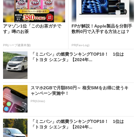
アマゾン1位「このお茶ガチで
FPが解説！Apple製品を分割手
す」噂のお茶
数料0円で入手する方法とは？
PR(ハーブ健康本舗)
PR(Fav-Log)
「ミニバン」の燃費ランキングTOP10！ 1位は
「トヨタ シエンタ」【2024年...
スマホ2GBで月額850円～ 格安SIMをお得に使うキ
ャンペーン実施中！
PR(IIJmio)
「ミニバン」の燃費ランキングTOP10！ 1位は
「トヨタ シエンタ」【2024年...