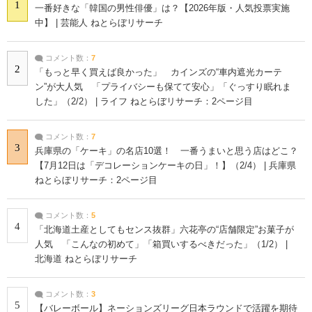
1
一番好きな「韓国の男性俳優」は？【2026年版・人気投票実施
中】 | 芸能人 ねとらぼリサーチ
コメント数：
7
2
「もっと早く買えば良かった」 カインズの“車内遮光カーテ
ン”が大人気 「プライバシーも保てて安心」「ぐっすり眠れま
した」（2/2） | ライフ ねとらぼリサーチ：2ページ目
コメント数：
7
3
兵庫県の「ケーキ」の名店10選！ 一番うまいと思う店はどこ？
【7月12日は「デコレーションケーキの日」！】（2/4） | 兵庫県
ねとらぼリサーチ：2ページ目
コメント数：
5
4
「北海道土産としてもセンス抜群」六花亭の“店舗限定”お菓子が
人気 「こんなの初めて」「箱買いするべきだった」（1/2） |
北海道 ねとらぼリサーチ
コメント数：
3
5
【バレーボール】ネーションズリーグ日本ラウンドで活躍を期待