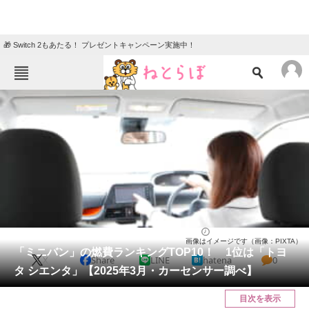
🎁 Switch 2もあたる！ プレゼントキャンペーン実施中！
ねとらぼメニュー
TOP
ニュース
エンタメ
クイズ
グルメ
地域
住まい
教育・育児
動物
リサーチ
自動車
2025/03/17 21:10（公開）
画像はイメージです（画像：PIXTA）
会員記事
「ミニバン」の燃費ランキングTOP10！ 1位は「トヨ
X
Share
LINE
hatena
0
タ シエンタ」【2025年3月・カーセンサー調べ】
メディア
目次を表示
注目記事を集めた総合ページ